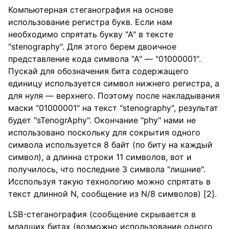
Компьютерная стеганография на основе
использование регистра букв. Если нам
необходимо спрятать букву "А" в тексте
"stenography". Для этого берем двоичное
представление кода символа "А" — "01000001".
Пускай для обозначения бита содержащего
единицу используется символ нижнего регистра, а
для нуля — верхнего. Поэтому после накладывания
маски "01000001" на текст "stenography", результат
будет "sTenogrAphy". Окончание "phy" нами не
использовано поскольку для сокрытия одного
символа используется 8 байт (по биту на каждый
символ), а длинна строки 11 символов, вот и
получилось, что последние 3 символа "лишние".
Исспользуя такую технологию можно спрятать в
текст длинной N, сообщение из N/8 символов) [2].
LSB-стеганография (сообщение скрывается в
младших битах (возможно использование одного