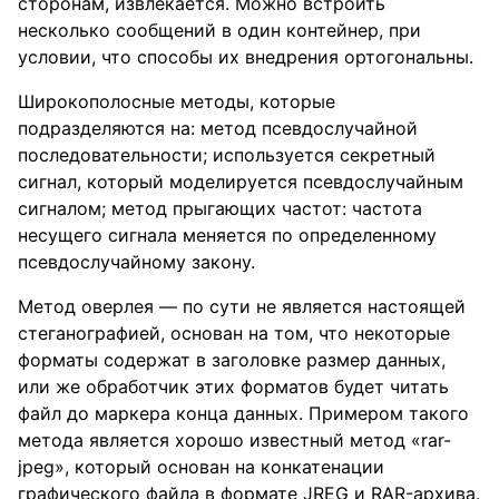
сторонам, извлекается. Можно встроить
несколько сообщений в один контейнер, при
условии, что способы их внедрения ортогональны.
Широкополосные методы, которые
подразделяются на: метод псевдослучайной
последовательности; используется секретный
сигнал, который моделируется псевдослучайным
сигналом; метод прыгающих частот: частота
несущего сигнала меняется по определенному
псевдослучайному закону.
Метод оверлея — по сути не является настоящей
стеганографией, основан на том, что некоторые
форматы содержат в заголовке размер данных,
или же обработчик этих форматов будет читать
файл до маркера конца данных. Примером такого
метода является хорошо известный метод «rar-
jpeg», который основан на конкатенации
графического файла в формате JREG и RAR-архива.