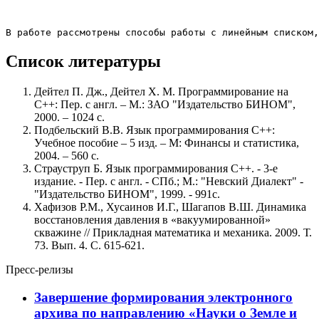
В работе рассмотрены способы работы с линейным списком,
Список литературы
Дейтел П. Дж., Дейтел Х. М. Программирование на
С++: Пер. с англ. – М.: ЗАО "Издательство БИНОМ",
2000. – 1024 с.
Подбельский В.В. Язык программирования С++:
Учебное пособие – 5 изд. – М: Финансы и статистика,
2004. – 560 c.
Страуструп Б. Язык программирования С++. - 3-е
издание. - Пер. с англ. - СПб.; М.: "Невский Диалект" -
"Издательство БИНОМ", 1999. - 991с.
Хафизов Р.М., Хусаинов И.Г., Шагапов В.Ш. Динамика
восстановления давления в «вакуумированной»
скважине // Прикладная математика и механика. 2009. Т.
73. Вып. 4. С. 615-621.
Пресс-релизы
Завершение формирования электронного
архива по направлению «Науки о Земле и