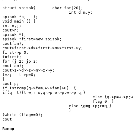
struct spisok{       char fam[20];

                            int d,m,y;

spisok *p;   };

void main () { 

int n,j;

cout>n;

spisok *t;

spisok *first=new spisok;

coutfam);

cout>first->d>>first->m>>first->y;

first->p=0;

t=first;

for (j=2; jp=z;

coutfam);

cout>z->d>>z->m>>z->y;

t=z;   t->p=0;

}

cout p;

if (strcmp(q->fam,w->fam)>0)  {

if(q==t){t=w;r=w;q->p=w->p;w->p=q;}

                                      else {q->p=w->p;w
                                      flag=0; }

                            else {g=g->p;r=q;}

                            }

}while (flag==0);

Вывод