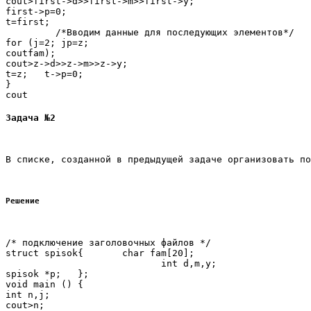
cout>first->d>>first->m>>first->y;

first->p=0;

t=first;

         /*Вводим данные для последующих элементов*/

for (j=2; jp=z;

coutfam);

cout>z->d>>z->m>>z->y;

t=z;   t->p=0;

}

Задача №2
В списке, созданной в предыдущей задаче организовать по
Решение
/* подключение заголовочных файлов */

struct spisok{       char fam[20];

                            int d,m,y;

spisok *p;   };

void main () { 

int n,j;

cout>n;
