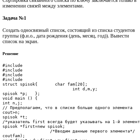
Сортировка связанного списка по ключу заключается только в
изменении связей между элементами.
Задача №1
Создать односвязный список, состоящий из списка студентов
группы (ф.и.о., дата рождения (день, месяц, год)). Вывести
список на экран.
Решение
#include 

#include 

#include 

#include 

struct spisok{       char fam[20];

                            int d,m,y;

spisok *p;   };

void main () { 

int n,j;

// Предполагаем, что в списке больше одного элемента

cout>n;

spisok *t;

/*указатель first всегда будет указывать на 1-й элемент
spisok *first=new spisok;

                   /*Вводим данные первого элемента*/

coutfam);
