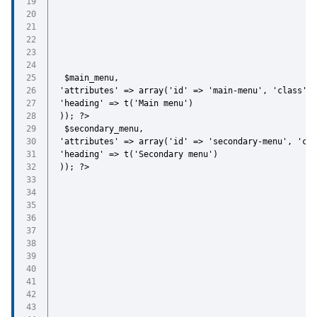
$main_menu,
'attributes' => array('id' => 'main-menu', 'class' 
'heading' => t('Main menu')
)); ?>
$secondary_menu,
'attributes' => array('id' => 'secondary-menu', 'cla
'heading' => t('Secondary menu')
)); ?>