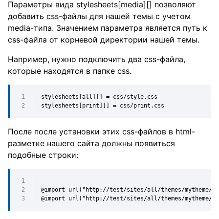
Параметры вида stylesheets[media][] позволяют
добавить css-файлы для нашей темы с учетом
media-типа. Значением параметра является путь к
css-файла от корневой директории нашей темы.
Например, нужно подключить два css-файла,
которые находятся в папке css.
stylesheets[all][] = css/style.css
stylesheets[print][] = css/print.css
После после установки этих css-файлов в html-
разметке нашего сайта должны появиться
подобные строки:
@import url("http://test/sites/all/themes/mytheme/cs
@import url("http://test/sites/all/themes/mytheme/cs