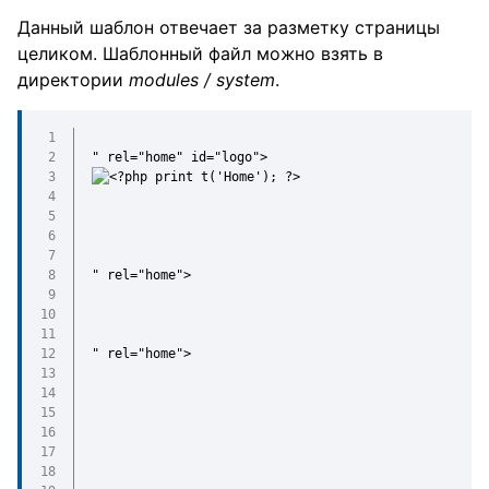
Данный шаблон отвечает за разметку страницы
целиком. Шаблонный файл можно взять в
директории
modules / system
.
" rel="home" id="logo">
" rel="home">
" rel="home">