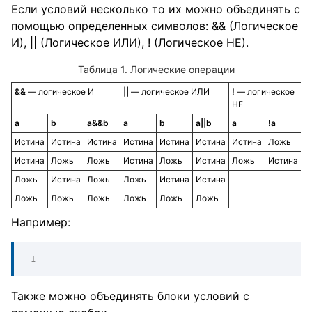
Если условий несколько то их можно объединять с
помощью определенных символов: && (Логическое
И), || (Логическое ИЛИ), ! (Логическое НЕ).
Таблица 1. Логические операции
&&
— логическое И
||
— логическое ИЛИ
!
— логическое
НЕ
a
b
a&&b
a
b
a||b
a
!a
Истина
Истина
Истина
Истина
Истина
Истина
Истина
Ложь
Истина
Ложь
Ложь
Истина
Ложь
Истина
Ложь
Истина
Ложь
Истина
Ложь
Ложь
Истина
Истина
Ложь
Ложь
Ложь
Ложь
Ложь
Ложь
Например:
Также можно объединять блоки условий с