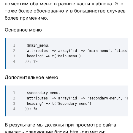
поместим оба меню в разные части шаблона. Это
тоже более обоснованно и в большинстве случаев
более применимо.
Основное меню
$main_menu,
'attributes' => array('id' => 'main-menu', 'class' 
'heading' => t('Main menu')
)); ?>
Дополнительное меню
$secondary_menu,
'attributes' => array('id' => 'secondary-menu', 'cla
'heading' => t('Secondary menu')
)); ?>
В результате мы должны при просмотре сайта
увидеть следующие блоки html-разметки: