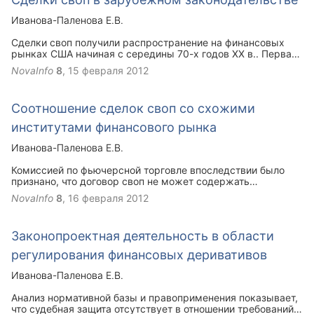
Иванова-Паленова Е.В.
Сделки своп получили распространение на финансовых
рынках США начиная с середины 70-х годов XX в.. Первая
сделка своп была заключена в августе 1976 г. с участием
NovaInfo
8
,
15 февраля 2012
Continental Illinois Limited и Goldman Sachs.
Соотношение сделок своп со схожими
институтами финансового рынка
Иванова-Паленова Е.В.
Комиссией по фьючерсной торговле впоследствии было
признано, что договор своп не может содержать
положений, предусматривающих внесение
NovaInfo
8
,
16 февраля 2012
дополнительных платежей и перечисление вариационной
маржи. Более того, запрещено делать предложения о
заключении контракта своп неограниченному кругу лиц.
Законопроектная деятельность в области
Однако правовой статус документа, изданного Комиссией
по фьючерсной торговле в 1989 г. в отношении контрактов
регулирования финансовых деривативов
своп, носил рекомендательный характер, что создавало
вероятность принятия судом иного решения и не отвечало
Иванова-Паленова Е.В.
по существу на вопрос о природе договорных платежей.
Анализ нормативной базы и правоприменения показывает,
что судебная защита отсутствует в отношении требований