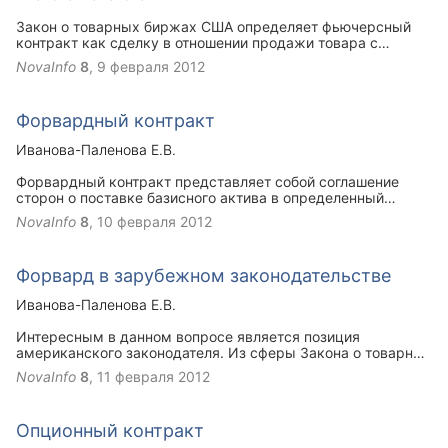
имущества или информации, либо с их исполнением".
Закон о товарных биржах США определяет фьючерсный
контракт как сделку в отношении продажи товара с
будущей поставкой, заключаемую на бирже. Данным
NovaInfo
8
,
9 февраля 2012
актом установлено, что круг товаров довольно широк и
охватывает, помимо сельскохозяйственных продуктов, на
которые традиционно заключаются фьючерсные
Форвардный контракт
контракты, все другие товары, а также услуги, права и
проценты, за некоторым исключением.
Иванова-Паленова Е.В.
Форвардный контракт представляет собой соглашение
сторон о поставке базисного актива в определенный
момент времени и последующей встречной поставке
NovaInfo
8
,
10 февраля 2012
такого же актива через некоторый промежуток времени в
будущем. Все условия сделки оговариваются в момент
заключения договора. Исполнение контракта происходит в
Форвард в зарубежном законодательстве
соответствии с данными условиями в назначенные сроки.
Иванова-Паленова Е.В.
Интересным в данном вопросе является позиция
американского законодателя. Из сферы Закона о товарных
биржах США исключены форвардные контракты, которые
NovaInfo
8
,
11 февраля 2012
подразумевают отсроченную поставку по причине
необходимости или для удобства сторон. Не обязательно,
чтобы товар существовал к моменту заключения договора.
Опционный контракт
Форвардный контракт может предусматривать поставку