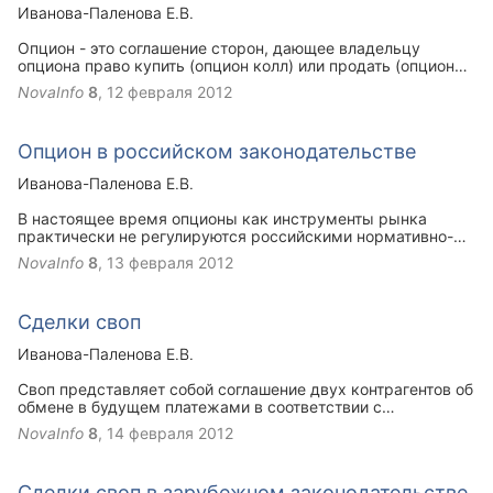
товара, который отсутствует на момент заключения сделки
Иванова-Паленова Е.В.
(например, зерно урожая будущего года), но будет
наличествовать к моменту поставки.
Опцион - это соглашение сторон, дающее владельцу
опциона право купить (опцион колл) или продать (опцион
пут) определенное количество товаров или финансовых
NovaInfo
8
,
12 февраля 2012
инструментов (ценных бумаг) по установленной цене (цене
использования) в течение обусловленного времени в обмен
на уплату некоторой суммы (премии). Опцион - это
Опцион в российском законодательстве
разновидность срочной сделки, не требующей
обязательного исполнения.
Иванова-Паленова Е.В.
В настоящее время опционы как инструменты рынка
практически не регулируются российскими нормативно-
правовыми актами. Однако в некоторых из них прямо или
NovaInfo
8
,
13 февраля 2012
косвенно говорится об опционах. Анализируя такие акты,
можно сделать вывод о том, что на законодательном
уровне отсутствует четкое определение опциона, его
Сделки своп
правового статуса и механизма использования. Это
вызывает сложности на практике и в теории.
Иванова-Паленова Е.В.
Своп представляет собой соглашение двух контрагентов об
обмене в будущем платежами в соответствии с
определенными в соглашении условиями. В строгом
NovaInfo
8
,
14 февраля 2012
смысле слова своп нельзя отнести непосредственно к
рынку ценных бумаг, так как в его основе не лежит какая-
либо ценная бумага.
Сделки своп в зарубежном законодательстве