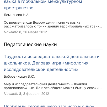
языка в глобальном межкультурном
пространстве
Демьянова Н.А.
Со времен эпохи Возрождения понятие языка
рассматривалось с точки зрения территориальных границ.
Сведения о языке и культуре всегда основывались на
NovaInfo
8
,
26 марта 2012
данных о государстве, экономике страны и носителях
языка. Однако, в наши дни представляется возможность
понять, что такое язык в мире без границ.
Педагогические науки
Трудности исследовательской деятельности
школьников. Деловая игра «мифология
исследовательской деятельности»
Бобровницкая В.Ю.
Миф и исследовательская деятельность – понятия
противоположные. Да и что общего может быть у сказки,
вымысла и науки, эксперимента, спросите вы?
NovaInfo
8
,
8 февраля 2012
Практически ничего. Но так ли это?
Проблемы сегодняшнего заочного и очно-