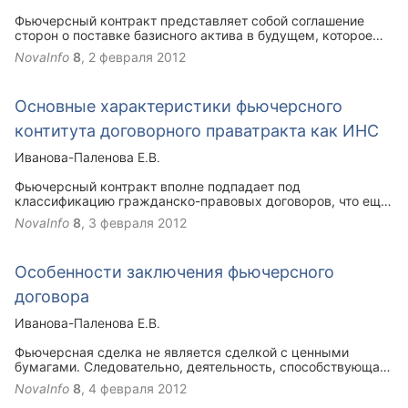
Фьючерсный контракт представляет собой соглашение
сторон о поставке базисного актива в будущем, которое
заключается, как правило, на бирже. В принципе,
NovaInfo
8
,
2 февраля 2012
возможно заключение фьючерсных контрактов и на
внебиржевом рынке, однако в большей степени такие
контракты обращаются на бирже. Биржа (расчетная
Основные характеристики фьючерсного
палата) сама разрабатывает его условия. Они являются
стандартными для каждого базисного актива. Биржа
контитута договорного праватракта как ИНС
организует вторичный рынок данных контрактов.
Иванова-Паленова Е.В.
Фьючерсный контракт вполне подпадает под
классификацию гражданско-правовых договоров, что еще
раз подтверждает наши суждения о том, что фьючерсный
NovaInfo
8
,
3 февраля 2012
договор является гражданско-правовым договором и
заслуживает исковой защиты.
Особенности заключения фьючерсного
договора
Иванова-Паленова Е.В.
Фьючерсная сделка не является сделкой с ценными
бумагами. Следовательно, деятельность, способствующая
заключению фьючерсных сделок, не может быть отнесена
NovaInfo
8
,
4 февраля 2012
к деятельности организатора торговли на рынке ценных