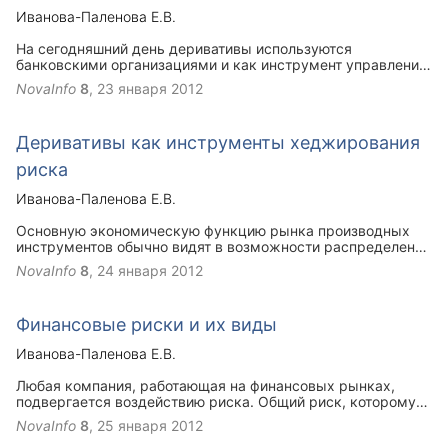
Иванова-Паленова Е.В.
На сегодняшний день деривативы используются
банковскими организациями и как инструмент управления
риском, и как источник получения дохода. С точки зрения
NovaInfo
8
,
23 января 2012
управления риском, они позволяют финансовым
институтам и другим участникам идентифицировать,
изолировать и отдельно управлять рыночными рисками
Деривативы как инструменты хеджирования
финансовых инструментов и товаров. При разумном
использовании деривативы могут служить эффективным
риска
методом уменьшения определенных рисков через
операции хеджирования.
Иванова-Паленова Е.В.
Основную экономическую функцию рынка производных
инструментов обычно видят в возможности распределения
или устранения риска.
NovaInfo
8
,
24 января 2012
Финансовые риски и их виды
Иванова-Паленова Е.В.
Любая компания, работающая на финансовых рынках,
подвергается воздействию риска. Общий риск, которому
подвергается компания, состоит из нескольких
NovaInfo
8
,
25 января 2012
составляющих. На сегодняшний момент регулирующие