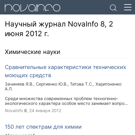
Научный журнал NovaInfo 8, 2
июня 2012 г.
Химические науки
Сравнительные характеристики технических
моющих средств
Зачиняев Я.В.
Сергиенко Ю.В.
Титова Т.С.
Харитоненко
А.Л.
Среди множества современных проблем техногенно-
экологического характера особое место занимает вопрос
очистки различных поверхностей от
NovaInfo
8
,
24 января 2012
углеводородныхостатков: резервуаров нефтехранилищ,
танков на нефтеналивных судах, железнодорожных
цистерн, различных емкостей.
150 лет спектрам для химии