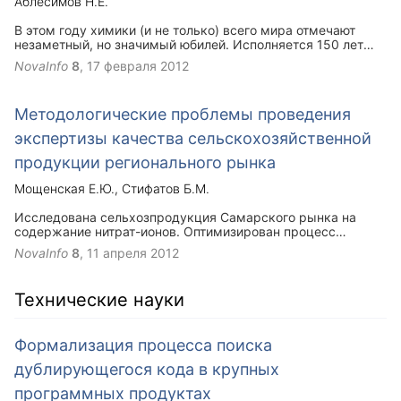
Аблесимов Н.Е.
В этом году химики (и не только) всего мира отмечают
незаметный, но значимый юбилей. Исполняется 150 лет
инструментальному химическому анализу. Атомно-
NovaInfo
8
,
17 февраля 2012
эмиссионная спектроскопия (ААС) была открыта
немецкими химиком Робертом Вильгельмом Бунзеном
(слева) и физиком Густавом Робертом Кирхгофом (справа)
Методологические проблемы проведения
в 1859 году.
экспертизы качества сельскохозяйственной
продукции регионального рынка
Мощенская Е.Ю.
Стифатов Б.М.
Исследована сельхозпродукция Самарского рынка на
содержание нитрат-ионов. Оптимизирован процесс
математической обработки данных ионометрического
NovaInfo
8
,
11 апреля 2012
анализа по методу градуировочного графика для
определения содержания нитрат-ионов средствами
Microsoft Excel.Предложенные методы позволяют ускорить
Технические науки
процесс вычисления результатов анализа.
Формализация процесса поиска
дублирующегося кода в крупных
программных продуктах