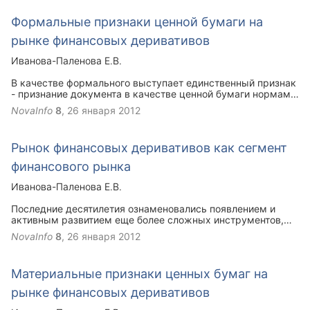
организации признают существование и необходимость в
оценке, контроле и управлении следующих рисков:
Формальные признаки ценной бумаги на
рыночного риска, риска ликвидности, кредитного риска,
операционного риска.
рынке финансовых деривативов
Иванова-Паленова Е.В.
В качестве формального выступает единственный признак
- признание документа в качестве ценной бумаги нормами
позитивного права. Оно может быть осуществлено путем
NovaInfo
8
,
26 января 2012
прямого указания в законе (например, ст. 143, 815, 816,
843, 844, 913 ГК РФ, ст. 13 Федерального закона "Об
ипотеке (залоге недвижимости)") либо квалификации
Рынок финансовых деривативов как сегмент
государственными органами.
финансового рынка
Иванова-Паленова Е.В.
Последние десятилетия ознаменовались появлением и
активным развитием еще более сложных инструментов,
производных от вторичного рынка - рынка финансовых
NovaInfo
8
,
26 января 2012
деривативов. К числу финансовых инструментов, в основе
которых лежат другие, более простые финансовые
документы, относятся финансовые деривативы (дериваты).
Материальные признаки ценных бумаг на
Как правило, основой дериватива является финансовый
инструмент, обращающийся на наличном рынке, например
рынке финансовых деривативов
облигация или акция.