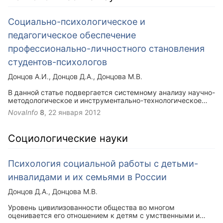
Социально-психологическое и
педагогическое обеспечение
профессионально-личностного становления
студентов-психологов
Донцов А.И.
Донцов Д.А.
Донцова М.В.
В данной статье подвергается системному анализу научно-
методологическое и инструментально-технологическое
основание современной парадигмы и концепции
NovaInfo
8
,
22 января 2012
социально-психологического сопровождения и
педагогического формирования профессионально-
личностного становления студентов-психологов в высшей
Социологические науки
школе.
Психология социальной работы с детьми-
инвалидами и их семьями в России
Донцов Д.А.
Донцова М.В.
Уровень цивилизованности общества во многом
оценивается его отношением к детям с умственными и