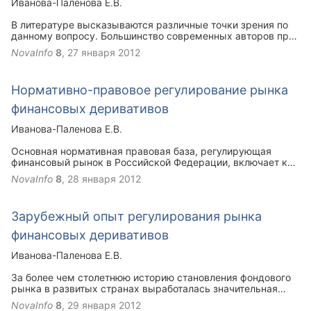
Иванова-Паленова Е.В.
В литературе высказываются различные точки зрения по
данному вопросу. Большинство современных авторов при
выделении признаков ценных бумаг указывают на то, что
NovaInfo
8
,
27 января 2012
это прежде всего документ, или акцентируют внимание на
ее письменной форме, или полагают, что это официальная
запись, или признают одновременно и то и другое.
Нормативно-правовое регулирование рынка
финансовых деривативов
Иванова-Паленова Е.В.
Основная нормативная правовая база, регулирующая
финансовый рынок в Российской Федерации, включает как
ряд основополагающих федеральных законов (Закон о
NovaInfo
8
,
28 января 2012
рынке ценных бумаг, "Об акционерных обществах" от 26
декабря 1995 г. № 208-ФЗ, "Об особенностях эмиссии и
обращения государственных и муниципальных ценных
Зарубежный опыт регулирования рынка
бумаг" от 20 июля 1998 г. № 136-ФЗ, "О защите прав и
законных интересов инвесторов на рынке ценных бумаг"
финансовых деривативов
от 5 марта 1999 г. № 46-ФЗ, "О защите конкуренции на
рынке финансовых услуг" от 23 июня 1999 г. № 117-ФЗ),
Иванова-Паленова Е.В.
так и комплекс нормативных правовых актов
Центрального банка РФ, ФКЦБ России и других органов
За более чем столетнюю историю становления фондового
государственного регулирования, регламентирующих
рынка в развитых странах выработалась значительная
вопросы валютной торговли, эмиссии ценных бумаг и
нормативная база -объемный свод норм и положений,
NovaInfo
8
,
29 января 2012
порядка осуществления профессиональной деятельности
регулирующих в том числе недобросовестную рыночную