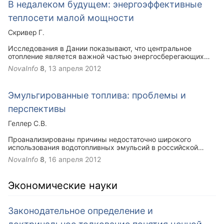
В недалеком будущем: энергоэффективные
теплосети малой мощности
Скривер Г.
Исследования в Дании показывают, что центральное
отопление является важной частью энергосберегающих
зданий даже на территориях с застройкой небольшой
NovaInfo
8
,
13 апреля 2012
плотности. Анализ результатов измерений теплоносителя,
отапливающего группу энергосберегающих зданий,
показывает, что потери в сети могут быть значительно
Эмульгированные топлива: проблемы и
уменьшены, а температура подачи уменьшена до 55° C и
менее без ущерба для комфорта проживания.
перспективы
Геллер С.В.
Проанализированы причины недостаточно широкого
использования водотопливных эмульсий в российской
теплоэнергетике. Рассказывается о вновь созданной и
NovaInfo
8
,
16 апреля 2012
успешно опробованной (путём сжигания в котле
полученного топлива) Системе Приготовления жидких
Топлив, способной расширить области использования
Экономические науки
топливных эмульсий. СПТ осуществляет фильтрацию и
подогрев компонентов топлива, его дозированное
обводнение и дисперирование с образованием
Законодательное определение и
Сверхстойких Водо -Топливных Эмульсий (СВТЭ), а также
подогрев эмульсионного топлива до оптимальной для