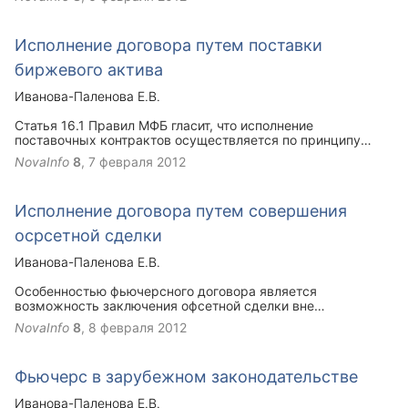
договора, и биржевой ценой, сформированной на бирже в
момент исполнения договора
Исполнение договора путем поставки
биржевого актива
Иванова-Паленова Е.В.
Статья 16.1 Правил МФБ гласит, что исполнение
поставочных контрактов осуществляется по принципу
"поставка против платежа" путем перевода
NovaInfo
8
,
7 февраля 2012
депонированного в уполномоченных депозитариях ценных
бумаг (уполномоченных банках) базового актива от
продавца контракта к покупателю контракта и
Исполнение договора путем совершения
одновременного обратного перевода депонированных
денежных средств в уполномоченных банках.
осрсетной сделки
Иванова-Паленова Е.В.
Особенностью фьючерсного договора является
возможность заключения офсетной сделки вне
зависимости от вида фьючерсного договора. Письмо
NovaInfo
8
,
8 февраля 2012
Комиссии по товарным биржам при МАП России от 30
июля 1996 г. указывает: "Обязательства по получению
(передаче) имущества или информации по«фьючерсному
Фьючерс в зарубежном законодательстве
контракту прекращаются с приобретением однородного
фьючерсного контракта, предусматривающего
Иванова-Паленова Е.В.
соответственно передачу (получение) такого же