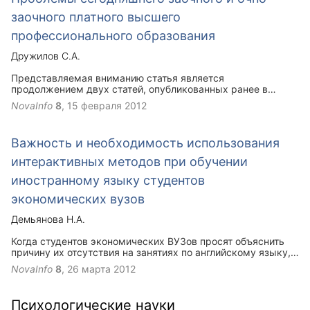
заочного платного высшего
профессионального образования
Дружилов С.А.
Представляемая вниманию статья является
продолжением двух статей, опубликованных ранее в
журнале данного электронного издательств. В этой статье
NovaInfo
8
,
15 февраля 2012
попробуем разобраться, что же представляет заочная
форма получения высшего профессионального
образования, а также каковы характерные ее особенности
Важность и необходимость использования
сложились в нашей стране за последнее десятилетие.
интерактивных методов при обучении
иностранному языку студентов
экономических вузов
Демьянова Н.А.
Когда студентов экономических ВУЗов просят объяснить
причину их отсутствия на занятиях по английскому языку,
то многие из них отвечают, что причиной является то, что
NovaInfo
8
,
26 марта 2012
занятия скучные и не интересные. У нас, преподавателей,
это вызывает шок. Мы задаемся вопросом, почему это
происходит?
Психологические науки