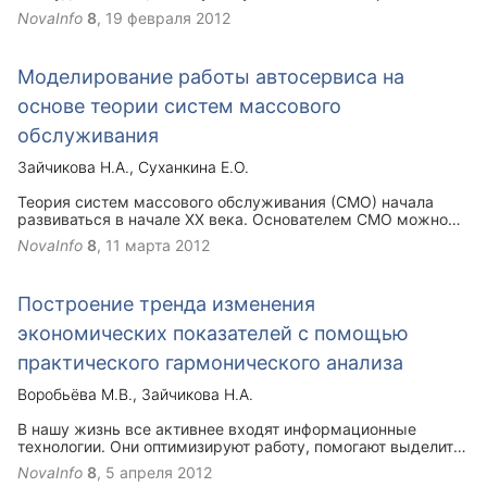
по внебиржевым сделкам, при исполнении которых не
NovaInfo
8
,
19 февраля 2012
происходит передачи товара, а имеют место лишь
денежные расчеты между сторонами. Некоторая
неопределенность также сохраняется в отношении
Моделирование работы автосервиса на
расчетных фьючерсных (и иных биржевых) контрактов.
основе теории систем массового
обслуживания
Зайчикова Н.А.
Суханкина Е.О.
Теория систем массового обслуживания (СМО) начала
развиваться в начале XX века. Основателем СМО можно
считать математика Иохансена, сформулировавшего в
NovaInfo
8
,
11 марта 2012
1907 году предпосылки новой теории. В 1909 году
шведский математик Эрланг применил теорию
вероятностей к исследованию зависимости обслуживания
Построение тренда изменения
телефонных вызовов от числа поступающих на телефонную
станцию вызовов. Классическая задача для
экономических показателей с помощью
многоканальной СМО с отказами названа в его честь. В
СССР основы теории СМО закладывались А.А. Марковым
практического гармонического анализа
(марковские цепи и потоки событий), А.Н. Колмогоровым
(системы уравнений Колмогорова), А.Я. Хинчиным («Теория
Воробьёва М.В.
Зайчикова Н.А.
очередей»)
В нашу жизнь все активнее входят информационные
технологии. Они оптимизируют работу, помогают выделить
время для принятия необходимых управленческих
NovaInfo
8
,
5 апреля 2012
решений. Именно экономия ресурсов сделала эту отрасль