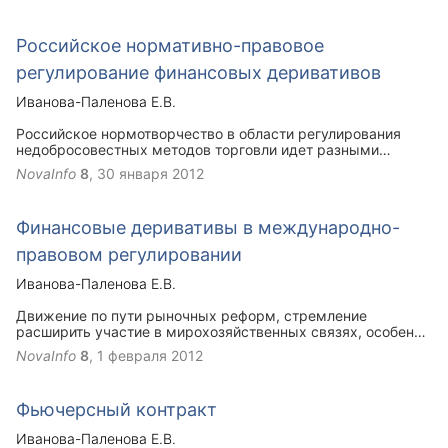
на рынке ценных бумаг
практику. Также действует судебная практика применения
этих норм, представляющая несомненный интерес для
Российское нормативно-правовое
изучения.
регулирование финансовых деривативов
Иванова-Паленова Е.В.
Российское нормотворчество в области регулирования
недобросовестных методов торговли идет разными
путями. Не дожидаясь законодательного регулирования
NovaInfo
8
,
30 января 2012
вопросов использования недобросовестной рыночной
практики, ФКЦБ России делает попытку путем принятия
соответствующего нормативного акта установить систему
Финансовые деривативы в международно-
мер, направленных на предотвращение недобросовестной
торговли.
правовом регулировании
Иванова-Паленова Е.В.
Движение по пути рыночных реформ, стремление
расширить участие в мирохозяйственных связях, особенно
по линии инвестиций, нередко сопровождается
NovaInfo
8
,
1 февраля 2012
извлечением весьма негативных для России уроков. В этой
связи анализ опыта в области контроля и регулирования,
приобретенного крупнейшей экономической державой, в
Фьючерсный контракт
частности, в сфере производных ценных бумаг,
несомненно представляет практический интерес для
Иванова-Паленова Е.В.
России.