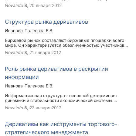
Отметим, что любой финансовый дериватив представляет
же самым видам риска, что и традиционная деятельность
NovaInfo
8
,
20 января 2012
собой срочную сделку. Поэтому в дальнейшем изложении
фирм, т.е. деривативы не приносят для участников новых
эти термины будут употребляться как синонимы.
видов риска.
Структура рынка деривативов
Иванова-Паленова Е.В.
Биржевой рынок составляют биржевые площадки всего
мира. Он характеризуется обезличенностью участников
торговли (контрагент по сделке, как правило, неизвестен).
NovaInfo
8
,
21 января 2012
Характеристики инструментов, предлагаемых к торговле,
более стандартизированы по сравнению с внебиржевым
рынком. В России примером биржевого рынка является
Роль рынка деривативов в раскрытии
Московская межбанковская валютная биржа (ММВБ).
информации
Иванова-Паленова Е.В.
Информационная структура - основной детерминант
динамики и стабильности экономической системы.
Деривативы обеспечивают распространение информации и
NovaInfo
8
,
22 января 2012
раскрытие цен. Левередж и низкие издержки при торговле
на этих рынках привлекают спекулянтов. По мере того как
их присутствие увеличивается, увеличивается количество
Деривативы как инструменты торгового-
информации, заключенной в рыночной цене, тем самым
цена базового актива все сильнее соответствует своему
стратегического менеджмента
истинному значению.