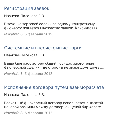
бумаг. Кроме того, на взгляд автора, уместно обратить
внимание на различие термина "торговля", используемого
Регистрация заявок
в ст. 9 Закона о товарных биржах, и термина "торги" (ст.
447 ГК РФ). Торговля - это хозяйственная деятельность по
Иванова-Паленова Е.В.
обороту товаров, купле и продаже их. А под торгами
понимаются не Только купля-продажа, но и любые иные
В течение торговой сессии по одному конкретному
сделки, совершающиеся на началах состязательности их
фьючерсу подается множество заявок. Клиринговая
участников.
палата должна выбрать те, которые должны исполняться.
NovaInfo
8
,
5 февраля 2012
В этих целях в биржевой торговле сложились
определенные правила выбора необходимых заявок.
Системные и внесистемные торги
Иванова-Паленова Е.В.
Выше был рассмотрен общий порядок заключения
фьючерсной сделки, где стороны не знают друг друга,
определяются на основании совпадения условий сделки и
NovaInfo
8
,
5 февраля 2012
лишены права и возможности вступления в договорные
отношения с приемлемыми, с их точки зрения, лицами.
Контрагентом по системным торгам может быть любой
Исполнение договора путем взаиморасчета
участник биржевой торговли, зарегистрированный на
данной бирже. Такой порядок заключения сделки в
Иванова-Паленова Е.В.
биржевой торговле называется системными торгами.
Расчетный фьючерсный договор исполняется выплатой
ценовой разницы между договорной ценой биржевого
актива, указанной сторонами в момент заключения
NovaInfo
8
,
6 февраля 2012