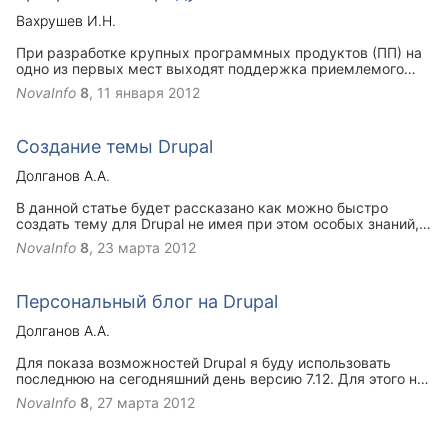
Вахрушев И.Н.
При разработке крупных программных продуктов (ПП) на
одно из первых мест выходят поддержка приемлемого
уровня качества продукта, снижение затрат на внедрение
NovaInfo
8
,
11 января 2012
и сопровождение, повышение точности планирования и
прогнозирования работ с целью оперативного внесения
изменений в соответствие с требованиями заказчика или
Создание темы Drupal
законодательства
Долганов А.А.
В данной статье будет рассказано как можно быстро
создать тему для Drupal не имея при этом особых знаний,
например, языка программирования PHP. Начнём с
NovaInfo
8
,
23 марта 2012
рассказа, что же такое темы и зачем они нужны Drupal.
Далее мы рассмотрим основные методы создания темы и
создадим свою тему. При написании данной статьи я
Персональный блог на Drupal
использовал версию Drupal 7.12.
Долганов А.А.
Для показа возможностей Drupal я буду использовать
последнюю на сегодняшний день версию 7.12. Для этого на
локальный сервер я поставлю новую систему и проведу
NovaInfo
8
,
27 марта 2012
русификацию системы. В качестве темы выберу тему по-
умолчанию Bartik 7.12.