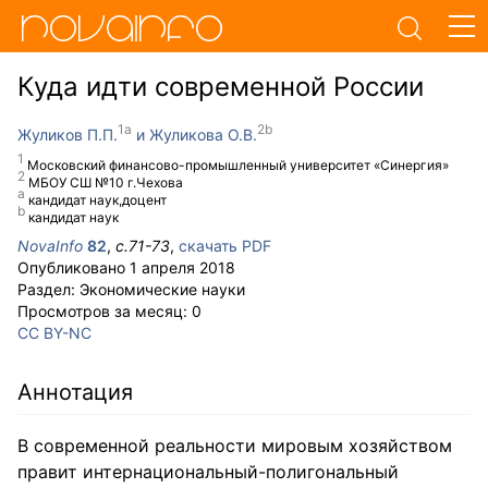
Куда идти современной России
Жуликов П.П.
Жуликова О.В.
Московский финансово-промышленный университет «Синергия»
МБОУ СШ №10 г.Чехова
кандидат наук,доцент
кандидат наук
NovaInfo
82
,
с.
71-73
,
скачать PDF
Опубликовано
1 апреля 2018
Раздел:
Экономические науки
Просмотров за месяц:
0
CC BY-NC
Аннотация
В современной реальности мировым хозяйством
правит интернациональный-полигональный