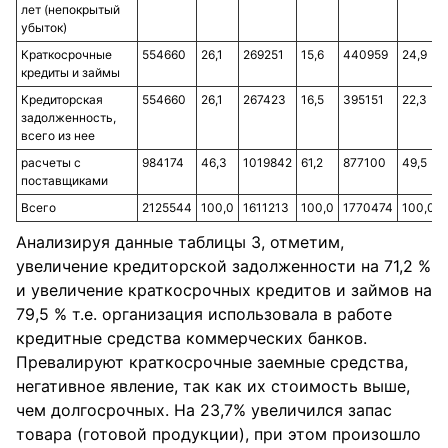
лет (непокрытый
убыток)
Краткосрочные
554660
26,1
269251
15,6
440959
24,9
кредиты и займы
Кредиторская
554660
26,1
267423
16,5
395151
22,3
задолженность,
всего из нее
расчеты с
984174
46,3
1019842
61,2
877100
49,5
поставщиками
Всего
2125544
100,0
1611213
100,0
1770474
100,0
Анализируя данные таблицы 3, отметим,
увеличение кредиторской задолженности на 71,2 %
и увеличение краткосрочных кредитов и займов на
79,5 % т.е. организация использовала в работе
кредитные средства коммерческих банков.
Превалируют краткосрочные заемные средства,
негативное явление, так как их стоимость выше,
чем долгосрочных. На 23,7% увеличился запас
товара (готовой продукции), при этом произошло