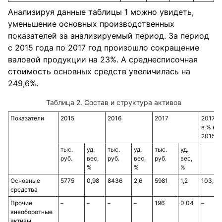
Анализируя данные таблицы 1 можно увидеть,
уменьшение основных производственных
показателей за анализируемый период. За период
с 2015 года по 2017 год произошло сокращение
валовой продукции на 23%. А среднесписочная
стоимость основных средств увеличилась на
249,6%.
Таблица 2. Состав и структура активов
Показатели
2015
2016
2017
2017
в % к
2015
тыс.
уд.
тыс.
уд.
тыс.
уд.
руб.
вес,
руб.
вес,
руб.
вес,
%
%
%
Основные
5775
0,98
8436
2,6
5981
1,2
103,6
средства
Прочие
–
–
–
–
196
0,04
–
внеоборотные
активы