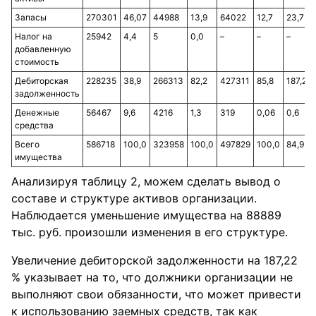
Запасы
270301
46,07
44988
13,9
64022
12,7
23,7
Налог на
25942
4,4
5
0,0
–
–
–
добавленную
стоимость
Дебиторская
228235
38,9
266313
82,2
427311
85,8
187,2
задолженность
Денежные
56467
9,6
4216
1,3
319
0,06
0,6
средства
Всего
586718
100,0
323958
100,0
497829
100,0
84,9
имущества
Анализируя таблицу 2, можем сделать вывод о
составе и структуре активов организации.
Наблюдается уменьшение имущества на 88889
тыс. руб. произошли изменения в его структуре.
Увеличение дебиторской задолженности на 187,22
% указывает на то, что должники организации не
выполняют свои обязанности, что может привести
к использованию заемных средств, так как