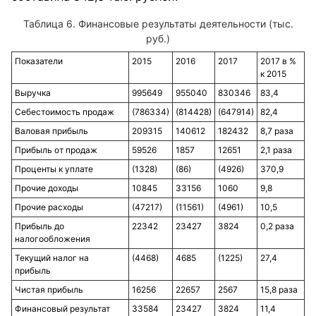
Таблица 6. Финансовые результаты деятельности (тыс.
руб.)
Показатели
2015
2016
2017
2017 в %
к 2015
Выручка
995649
955040
830346
83,4
Себестоимость продаж
(786334)
(814428)
(647914)
82,4
Валовая прибыль
209315
140612
182432
8,7 раза
Прибыль от продаж
59526
1857
12651
2,1 раза
Проценты к уплате
(1328)
(86)
(4926)
370,9
Прочие доходы
10845
33156
1060
9,8
Прочие расходы
(47217)
(11561)
(4961)
10,5
Прибыль до
22342
23427
3824
0,2 раза
налогообложения
Текущий налог на
(4468)
4685
(1225)
27,4
прибыль
Чистая прибыль
16256
22657
2567
15,8 раза
Финансовый результат
33584
23427
3824
11,4