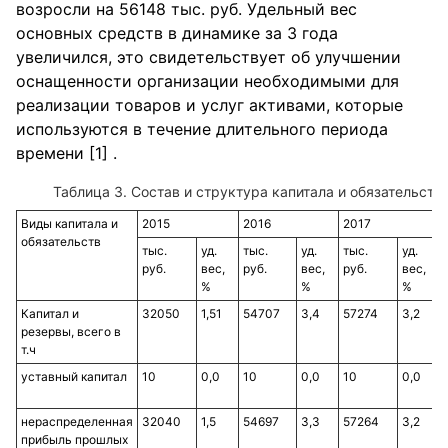
возросли на 56148 тыс. руб. Удельный вес
основных средств в динамике за 3 года
увеличился, это свидетельствует об улучшении
оснащенности организации необходимыми для
реализации товаров и услуг активами, которые
используются в течение длительного периода
времени [1] .
Таблица 3. Состав и структура капитала и обязательств
Виды капитала и
2015
2016
2017
обязательств
тыс.
уд.
тыс.
уд.
тыс.
уд.
руб.
вес,
руб.
вес,
руб.
вес,
%
%
%
Капитал и
32050
1,51
54707
3,4
57274
3,2
резервы, всего в
т.ч
уставный капитал
10
0,0
10
0,0
10
0,0
нераспределенная
32040
1,5
54697
3,3
57264
3,2
прибыль прошлых