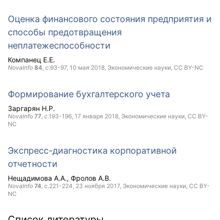
Оценка финансового состояния предприятия и
способы предотвращения
неплатежеспособности
Компанец Е.Е.
NovaInfo
84
, с.93-97,
10 мая 2018
, Экономические науки,
CC BY-NC
Формирование бухгалтерского учета
Заргарян Н.Р.
NovaInfo
77
, с.193-196,
17 января 2018
, Экономические науки,
CC BY-
NC
Экспресс-диагностика корпоративной
отчетности
Нещадимова А.А.
Фролов А.В.
NovaInfo
74
, с.221-224,
23 ноября 2017
, Экономические науки,
CC BY-
NC
Список литературы