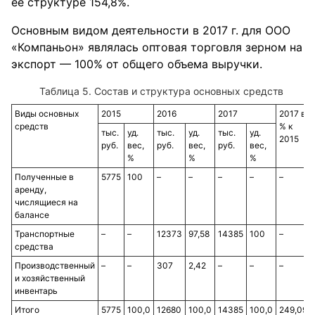
ее структуре 154,8%.
Основным видом деятельности в 2017 г. для ООО
«Компаньон» являлась оптовая торговля зерном на
экспорт — 100% от общего объема выручки.
Таблица 5. Состав и структура основных средств
Виды основных
2015
2016
2017
2017 в
средств
% к
тыс.
уд.
тыс.
уд.
тыс.
уд.
2015
руб.
вес,
руб.
вес,
руб.
вес,
%
%
%
Полученные в
5775
100
–
–
–
–
–
аренду,
числящиеся на
балансе
Транспортные
–
–
12373
97,58
14385
100
–
средства
Производственный
–
–
307
2,42
–
–
–
и хозяйственный
инвентарь
Итого
5775
100,0
12680
100,0
14385
100,0
249,09