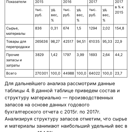
Показатели
2015
2016
2017
2017
в % к
тыс.
уд.
тыс.
уд.
тыс.
уд.
2015
руб.
вес,
руб.
вес,
руб.
вес,
%
%
%
Сырье,
836
0,31
674
1,5
1294
2,02
154,8
материалы
Товары для
265636
98,27
42517
94,51
61035
95,33
22,9
перепродажи
Прочие
3829
1,42
1797
3,99
1693
2,64
44,2
запасы и
затраты
Всего
270301
100,0
44988
100,0
64022
100,0
23,7
Для дальнейшего анализа рассмотрим данные
таблицы 4. В данной таблице приведем состав и
структуру материально — производственных
запасов на основе данных годового
бухгалтерского отчета с 2015г. по 2017г.
Анализируя структуру запасов отметим, что сырье
и материалы занимают наибольший удельный вес в