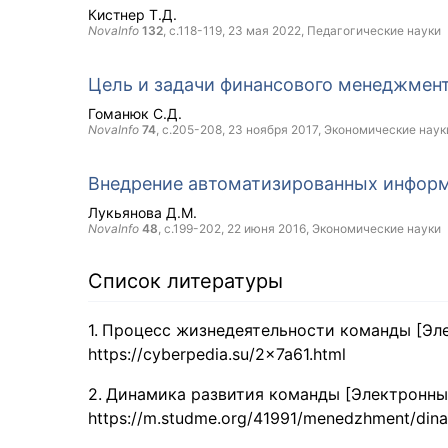
Кистнер Т.Д.
NovaInfo
132
, с.118-119,
23 мая 2022
, Педагогические науки
Цель и задачи финансового менеджмен
Гоманюк С.Д.
NovaInfo
74
, с.205-208,
23 ноября 2017
, Экономические наук
Внедрение автоматизированных информ
Лукьянова Д.М.
NovaInfo
48
, с.199-202,
22 июня 2016
, Экономические науки
Список литературы
Процесс жизнедеятельности команды [Эл
https://cyberpedia.su/2x7a61.html
Динамика развития команды [Электронны
https://m.studme.org/41991/menedzhment/din