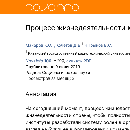
Процесс жизнедеятельности 
Макаров К.О.
Кочетов Д.В.
Трынов В.С.
Рязанский государственный радиотехнический университ
NovaInfo
106
,
с.
109
,
скачать PDF
Опубликовано
9 июля 2019
Раздел:
Социологические науки
Просмотров за месяц:
3
Аннотация
На сегодняшний момент, процесс жизнедеят
жизнедеятельности страны, чтобы полност
институты разработали систему ролей в ор
взгляд на будущее в формировании команды