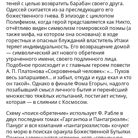
теней с целью возвратить барабан своего друга.
Одиссей скитается из-за преследующего его
божественного гнева. В эпизоде с циклопом
Полифемом, когда герой представляется как Никто,
отчётливо виден символизм гомеровской поэмы (а
также мифа, на котором она основана): в ходе
горестных и опасных блужданий властитель Итаки
теряет индивидуальность. Его возвращение домой
— символический акт нового обретения
утраченного имени, своего подлинного лица.
Подобное происходит и с главным героем повести
А. П. Платонова «Сокровенный человек»: «… Пухов
весь запаршивел... и забыл, откуда и куда ехал и кто
он такой». Однако в финале Фома Егорыч, надолго
позабывший смысл личного бытия и перенёсший
множество тяжёлых испытаний, постигает истину,
которая — в слиянии с Космосом.
Схему «поиск-обретение» использует Ф. Рабле в
двух последних томах «Гаргантюа и Пантагрюэля»:
Панург и вся компания «пантагрюэлистов» кочуют
по морю в поисках оракула Божественной Бутылки.
Поиски завершаются успехом, хотя «священное