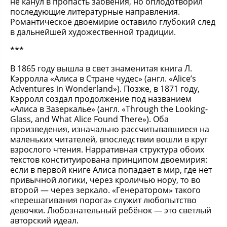
не канул в пропасть забвения, но оплодотворил
последующие литературные направления.
Романтическое двоемирие оставило глубокий след
в дальнейшей художественной традиции.
***
В 1865 году вышла в свет знаменитая книга Л.
Кэрролла «Алиса в Стране чудес» (англ. «Alice’s
Adventures in Wonderland»). Позже, в 1871 году,
Кэрролл создал продолжение под названием
«Алиса в Зазеркалье» (англ. «Through the Looking-
Glass, and What Alice Found There»). Оба
произведения, изначально рассчитывавшиеся на
маленьких читателей, впоследствии вошли в круг
взрослого чтения. Нарративная структура обоих
текстов конституирована принципом двоемирия:
если в первой книге Алиса попадает в мир, где нет
привычной логики, через кроличью нору, то во
второй — через зеркало. «Генератором» такого
«перешагивания порога» служит любопытство
девочки. Любознательный ребёнок — это светлый
авторский идеал.