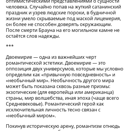
оптимистическими представлениями о сущности
человека. Случайно попав на жуткий сатанинский
праздник и узрев людские пороки, в будничной
жизни умело скрываемые под маской лицемерия,
он более не способен доверять окружающим.
После смерти Брауна на его могильном камне не
остаётся слов надежды.
***
Двоемирие — одна из важнейших черт
романтической эстетики. Двоемирие — это
оппозиция двух универсумов, которые мы условно
определим как «привычную повседневность» и
«необычный мир». Необычность другого мира
может быть показана сквозь разные призмы:
экзотические (для европейца или американца)
страны, мир волшебства, иная эпоха (чаще всего
Средневековье). Романтический герой как
исключительная личность тесно связан с
«необычный миром».
Покинув историческую арену, романтизм отнюдь