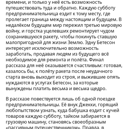
времени, и только у неё есть возможность
путешествовать туда и обратно. Каждую субботу
предпринимательница ездит к тому месту, где
пролегает граница между настоящим и будущем. В
недалёком будущем мир пережил третью мировую
войну, и горстка уцелевших ремонтирует чудом
сохранившуюся ракету, чтобы покинуть ставшую
малопригодной для жизни Землю. Эдну Бетесон
интересует исключительно возможность
заработать, продавая людям из будущего всё
необходимое для ремонта и полёта. Финал
рассказа для неё оказывается счастливым: готовая,
казалось бы, к полёту ракета после неудачного
старта вновь выходит из строя, и выжившие опять
нуждаются в услугах Бетесон, за которые
вынуждены платить весьма и весьма щедро.
В рассказе повествуется лишь об одной поездке
предпринимательницы. Её внук Джекки, горящий
любопытством узнать, куда бабушка ездит с кучей
товаров каждую субботу, тайком забирается в
грузовую машину, становясь своеобразным
«пассивным путешественником». Правда, в