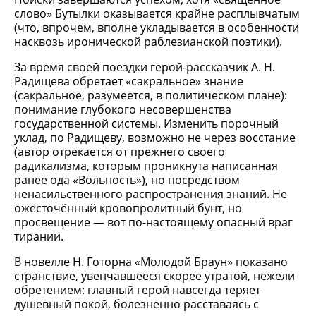
слово» Бутылки оказывается крайне расплывчатым
(что, впрочем, вполне укладывается в особенности
насквозь иронической раблезианской поэтики).
За время своей поездки герой-рассказчик А. Н.
Радищева обретает «сакральное» знание
(сакральное, разумеется, в политическом плане):
понимание глубокого несовершенства
государственной системы. Изменить порочный
уклад, по Радищеву, возможно не через восстание
(автор отрекается от прежнего своего
радикализма, которым проникнута написанная
ранее ода «Вольность»), но посредством
ненасильственного распространения знаний. Не
ожесточённый кровопролитный бунт, но
просвещение — вот по-настоящему опасный враг
тирании.
В новелле Н. Готорна «Молодой Браун» показано
странствие, увенчавшееся скорее утратой, нежели
обретением: главный герой навсегда теряет
душевный покой, болезненно расставаясь с