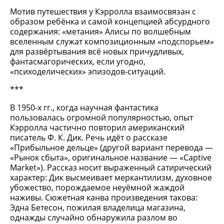
Мотив путешествия у Кэрролла взаимосвязан с
образом ребёнка и самой концепцией абсурдного
содержания: «метания» Алисы по волшебным
вселенным служат композиционным «подспорьем»
для развёртывания всё новых причудливых,
фантасмагорических, если угодно,
«психоделических» эпизодов-ситуаций.
***
В 1950-х гг., когда научная фантастика
пользовалась огромной популярностью, опыт
Кэрролла частично повторил американский
писатель Ф. К. Дик. Речь идёт о рассказе
«Прибыльное дельце» (другой вариант перевода —
«Рынок сбыта», оригинальное название — «Captive
Market»). Рассказ носит выраженный сатирический
характер: Дик высмеивает меркантилизм, духовное
убожество, порождаемое неуёмной жаждой
наживы. Сюжетная канва произведения такова:
Эдна Бетесон, пожилая владелица магазина,
однажды случайно обнаружила разлом во