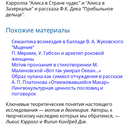
Кэрролла "Алиса в Стране чудес" и "Алиса в
Зазеркалье" и рассказа Ф.К. Дика "Прибыльное
дельце".
Похожие материалы
Семантика возмездия в балладе В. А. Жуковского
"Мщение"
П. Мериме, У. Гибсон и архетип роковой
женщины
Мотив пронзания в стихотворении М.
Малиновской «Вот так умирал Океан...»
Образ чулана как символ отчуждения в рассказе
А. П. Платонова «Отмежевавшийся Макар»
Лингвокультурная ценность пословиц и
поговорок
Ключевые теоретические понятия настоящего
исследования —
мотив
и
двоемирие
. Авторы, к
творческому наследию которых мы обратимся, —
Льюис Кэрролл
и
Филип Киндред Дик
.