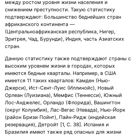
между ростом уровня жизни населения и
снижением преступности. Такую статистику
подтверждают: Большинство беднейших стран
африканского континента —
(Центральноафриканская республика, Нигер,
Эритрея, Чад, Бурунди), Индия, часть Азиатских
стран.
Данную статистику также подтверждают страны с
высоким уровнем жизни в городах, которых
имеются бедные кварталы. Например, в США
имеется 11 таких кварталов: Камден (Нью-
Джерси), Ист-Сент-Луис (Иллинойс), Новый
Орлеан (Луизиана), Мемфис (Теннесси), Южный
Лос-Анджелес, Орландо (Флорида), Вашингтон
(округ Колумбия), Лас-Вегас (Невада), Нью-Йорк
(район Бризи Пойнт), Пайн-Ридж (индейская
резервация), Детройт [1, С. 38]. Испания и
Бразилия имеют также ряд опасных для жизни