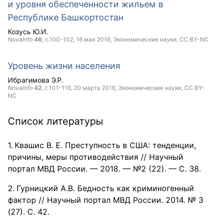
и уровня обеспеченности жильем в
Республике Башкортостан
Козусь Ю.И.
NovaInfo
46
, с.100-102,
16 мая 2016
, Экономические науки,
CC BY-NC
Уровень жизни населения
Ибрагимова Э.Р.
NovaInfo
42
, с.101-116,
20 марта 2016
, Экономические науки,
CC BY-
NC
Список литературы
Квашис В. Е. Преступность в США: тенденции,
причины, меры противодействия // Научный
портал МВД России. — 2018. — №2 (22). — С. 38.
Гурницкий А.В. Бедность как криминогенный
фактор // Научный портал МВД России. 2014. № 3
(27). С. 42.