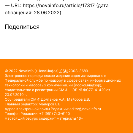
— URL: https://novainfo.ru/article/17317 (дата
обращения: 28.06.2022).
Поделиться
© 2022
NovaInfo
(«НоваИнфо»)
ISSN
2308-3689
Электронное периодическое издание зарегистрировано в
Федеральной службе по надзору в сфере связи, информационных
технологий и массовых коммуникаций (Роскомнадзор),
свидетельство о регистрации СМИ — ЭЛ № ФС77-41429 от
23.07.2010 г.
Соучредители СМИ: Долганов А.А., Майоров Е.В.
Главный редактор: Майоров Е.В
Адрес электронной почты Редакции:
editor@novainfo.ru
Телефон Редакции: +7 (951) 743-6110
Настоящий ресурс содержит материалы 16+