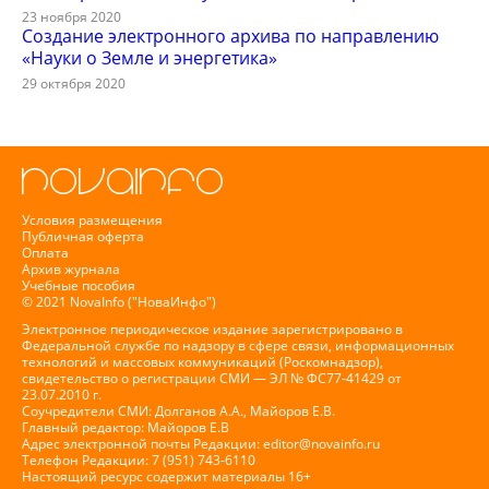
23 ноября 2020
Создание электронного архива по направлению
«Науки о Земле и энергетика»
29 октября 2020
Условия размещения
Публичная оферта
Оплата
Архив журнала
Учебные пособия
© 2021 NovaInfo ("НоваИнфо")
Электронное периодическое издание зарегистрировано в
Федеральной службе по надзору в сфере связи, информационных
технологий и массовых коммуникаций (Роскомнадзор),
свидетельство о регистрации СМИ — ЭЛ № ФС77-41429 от
23.07.2010 г.
Соучредители СМИ: Долганов А.А., Майоров Е.В.
Главный редактор: Майоров Е.В
Адрес электронной почты Редакции:
editor@novainfo.ru
Телефон Редакции: 7 (951) 743-6110
Настоящий ресурс содержит материалы 16+