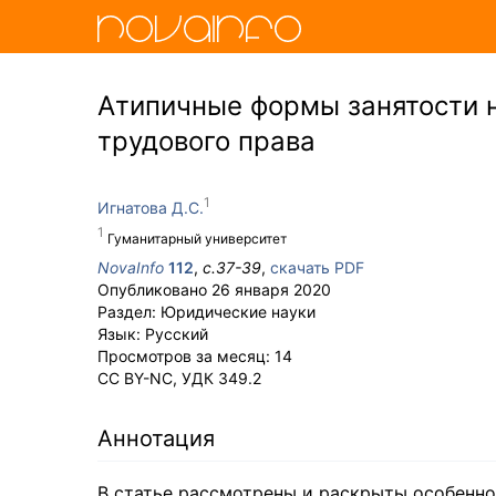
Атипичные формы занятости 
трудового права
Игнатова Д.С.
Гуманитарный университет
NovaInfo
112
,
с.
37-39
,
скачать PDF
Опубликовано
26 января 2020
Раздел:
Юридические науки
Язык:
Русский
Просмотров за месяц:
14
CC BY-NC
,
УДК
349.2
Аннотация
В статье рассмотрены и раскрыты особенн