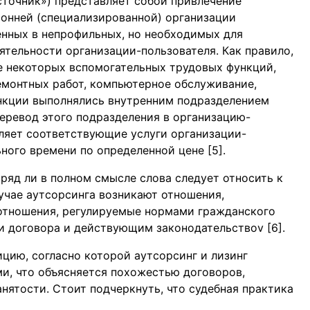
источник») представляет собой привлечение
онней (специализированной) организации
енных в непрофильных, но необходимых для
ятельности организации-пользователя. Как правило,
е некоторых вспомогательных трудовых функций,
емонтных работ, компьютерное обслуживание,
 функции выполнялись внутренним подразделением
перевод этого подразделения в организацию-
вляет соответствующие услуги организации-
ного времени по определенной цене [5].
«вряд ли в полном смысле слова следует относить к
лучае аутсорсинга возникают отношения,
 отношения, регулируемые нормами гражданского
и договора и действующим законодательствоv [6].
цию, согласно которой аутсорсинг и лизинг
и, что объясняется похожестью договоров,
нятости. Стоит подчеркнуть, что судебная практика