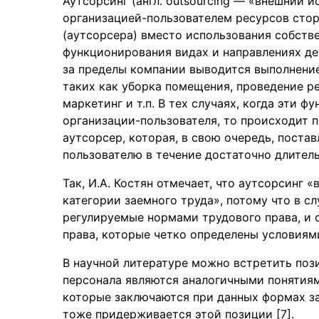
Аутсорсинг (англ. outsourcing — «внешний 
организацией-пользователем ресурсов стор
(аутсорсера) вместо использования собств
функционирования видах и направлениях де
за пределы компании выводится выполнени
таких как уборка помещения, проведение р
маркетинг и т.п. В тех случаях, когда эти
организации-пользователя, то происходит 
аутсорсер, которая, в свою очередь, поста
пользователю в течение достаточно длитель
Так, И.А. Костян отмечает, что аутсорсинг 
категории заемного труда», потому что в с
регулируемые нормами трудового права, и
права, которые четко определены условиям
В научной литературе можно встретить пози
персонала являются аналогичными понятиям
которые заключаются при данных формах за
тоже придерживается этой позиции [7].