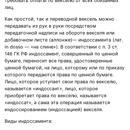
требовать оплаты по векселю от всех обязанных
лиц.
Как простой, так и переводной вексель можно
передавать из рук в руки посредством
передаточной надписи на обороте векселя или
добавочном листе (аллонже)— индоссамента (лат.
in dosso — «на спине»). В соответствии с п. 3 ст.
146 ГК РФ индоссамент, совершенный по ценной
бумаге, переносит все права, удостоверенные
ценной бумагой, на лицо, которому или по приказу
которого передаются права по ценной бумаге.
Лицо, которое уступает свои права по векселю,
называется «индоссант», лицо, которое
приобретает права по векселю, называется
«индоссат», а сама эта операция называется
индоссированием (индоссацией) векселя.
Виды индоссамента: