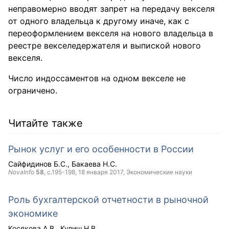
неправомерно вводят запрет на передачу векселя
от одного владельца к другому иначе, как с
переоформлением векселя на нового владельца в
реестре векселедержателя и выпиской нового
векселя.
Число индоссаментов на одном векселе не
ограничено.
Читайте также
Рынок услуг и его особенности в России
Сайфидинов Б.С.
Бакаева Н.С.
NovaInfo
58
, с.195-198,
18 января 2017
, Экономические науки
Роль бухгалтерской отчетности в рыночной
экономике
Косякова А.В.
Кулиш Н.В.