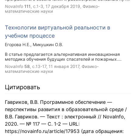
развития программного обеспечения.
NovaInfo
111
, с.1-3,
17 декабря 2019
, Физико-
математические науки
Технологии виртуальной реальности в
учебном процессе
Егорова Н.Е.
Микушкин О.В.
В статье предлагается альтернативная инновационная
методика обучения будущих спасателей и пожарных.
Усовершенствование учебного процесса достигается за
NovaInfo
58
, с.13-17,
11 января 2017
, Физико-
счёт применения очков виртуальной реальности.
математические науки
Разработка разнопланового программного обеспечения
для VR-очков позволит оптимизировать изучение многих
учебных предметов.
Цитировать
Гавриков, В.В. Программное обеспечение —
перспективы развития в образовательной среде /
В.В. Гавриков. — Текст : электронный // NovaInfo,
2020. — № 117 — С. 1-2 — URL:
https://novainfo.ru/article/17953 (дата обращения: