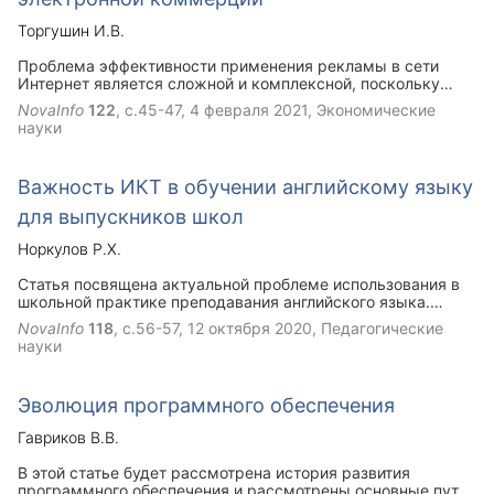
к качеству высшего образования.
Торгушин И.В.
Проблема эффективности применения рекламы в сети
Интернет является сложной и комплексной, поскольку
складывается из множества самых разных факторов.
NovaInfo
122
, с.45-47,
4 февраля 2021
, Экономические
Сложность анализа обусловливается многообразием
науки
подходов к ее оценке. В зависимости от поставленной
задачи она может иметь разную степень детализации и
глубину исследования, но проводиться должна по всем
Важность ИКТ в обучении английскому языку
направлениям деятельности организации.
для выпускников школ
Норкулов Р.Х.
Статья посвящена актуальной проблеме использования в
школьной практике преподавания английского языка.
Особое внимание автор уделил интерактивному обучению
NovaInfo
118
, с.56-57,
12 октября 2020
, Педагогические
языку, его специфике, функциям, эффективности
науки
использования информационных коммуникационных
технологий на уроках. В статье подробно описаны
конкретные примеры проведения уроков английского
Эволюция программного обеспечения
языка в 11 классе на основе интерактивных технологий, их
цели, задачи, этапы, достигнутые результаты.
Гавриков В.В.
В этой статье будет рассмотрена история развития
программного обеспечения и рассмотрены основные пути