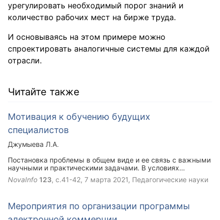
урегулировать необходимый порог знаний и
количество рабочих мест на бирже труда.
И основываясь на этом примере можно
спроектировать аналогичные системы для каждой
отрасли.
Читайте также
Мотивация к обучению будущих
специалистов
Джумыева Л.А.
Постановка проблемы в общем виде и ее связь с важными
научными и практическими задачами. В условиях
стремительного развития общества вопросы подготовки к
NovaInfo
123
, с.41-42,
7 марта 2021
, Педагогические науки
профессиональной деятельности будущих специалистов
приобретает все большую актуальность. Это объясняется
прежде всего требованиями социума к уровню
Мероприятия по организации программы
образованности и конкурентоспособности молодых
специалистов, а также запросами студенческой молодежи
электронной коммерции