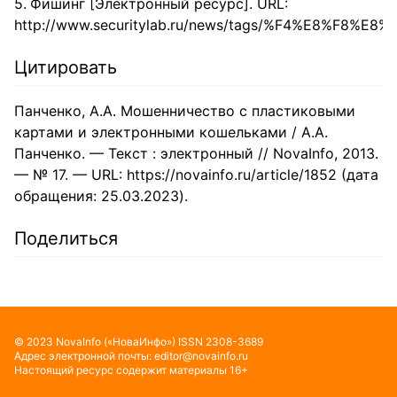
Фишинг [Электронный ресурс]. URL:
http://www.securitylab.ru/news/tags/%F4%E8%F8%E8
Цитировать
Панченко, А.А. Мошенничество с пластиковыми
картами и электронными кошельками / А.А.
Панченко. — Текст : электронный // NovaInfo, 2013.
— № 17. — URL: https://novainfo.ru/article/1852 (дата
обращения: 25.03.2023).
Поделиться
©
2023
NovaInfo
(«НоваИнфо»)
ISSN
2308-3689
Адрес электронной почты:
editor@novainfo.ru
Настоящий ресурс содержит материалы 16+