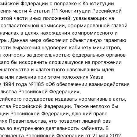
сийской Федерации о поправке к Конституции
ния части 4 статьи 111 Конституции Российской
 этой части иных положений, указывающих на
согласительной комиссии, сформированной главой
 началах в целях нахождения компромиссного и
ры. Данная мера обеспечит объективную гарантию
ости выражения недоверия кабинету министров,
 контроль за деятельностью федеральных органов
вало бы искоренить сложившуюся на протяжении
ешательства и «латентного навязывания» идей
в или изменив при этом положения Указа
я 1994 года №1185 «Об обеспечении взаимодействия
льства Российской Федерации»,
ийского государства издавать нормативные акты,
ства Российской Федерации. Также неплохо бы
туции Российской Федерации, дающий право
иях Правительства, что позволит лишний раз
ва во внутреннюю деятельность кабинета. В
резидента Российской Федерации от 21 мая 2012