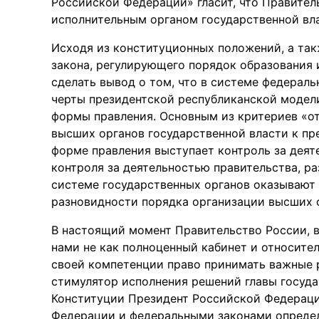
Российской Федерации» гласит, что Правите
исполнительным органом государственной вл
Исходя из конституционных положений, а та
закона, регулирующего порядок образования 
сделать вывод о том, что в системе федерал
черты президентской республиканской модел
формы правления. Основным из критериев «о
высших органов государственной власти к п
форме правления выступает контроль за дея
контроля за деятельностью правительства, ра
системе государственных органов оказывают
разновидности порядка организации высших о
В настоящий момент Правительство России, в
нами не как полноценный кабинет и относите
своей компетенции право принимать важные р
стимулятор исполнения решений главы государ
Конституции Президент Российской Федераци
Федерации и федеральными законами определ