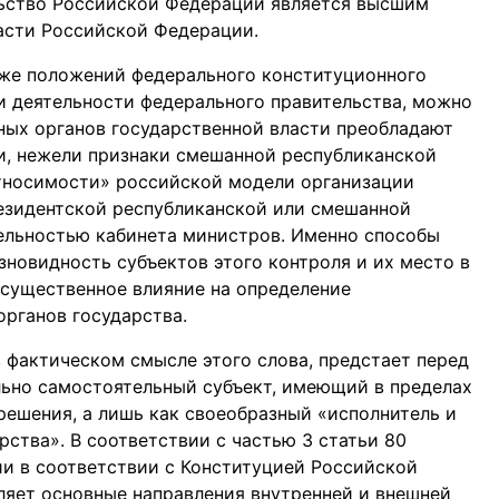
льство Российской Федерации является высшим
асти Российской Федерации.
кже положений федерального конституционного
и деятельности федерального правительства, можно
ьных органов государственной власти преобладают
и, нежели признаки смешанной республиканской
тносимости» российской модели организации
резидентской республиканской или смешанной
тельностью кабинета министров. Именно способы
зновидность субъектов этого контроля и их место в
 существенное влияние на определение
рганов государства.
 фактическом смысле этого слова, предстает перед
льно самостоятельный субъект, имеющий в пределах
ешения, а лишь как своеобразный «исполнитель и
ства». В соответствии с частью 3 статьи 80
и в соответствии с Конституцией Российской
яет основные направления внутренней и внешней