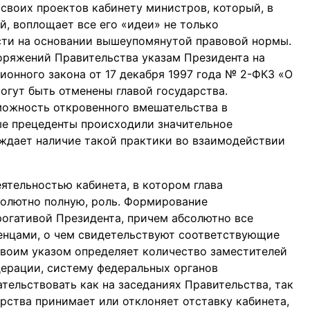
своих проектов кабинету министров, который, в
й, воплощает все его «идеи» не только
ости на основании вышеупомянутой правовой нормы.
оряжений Правительства указам Президента на
ионного закона от 17 декабря 1997 года № 2-ФКЗ «О
гут быть отменены главой государства.
зможность откровенного вмешательства в
е прецеденты происходили значительное
рждает наличие такой практики во взаимодействии
ятельностью кабинета, в котором глава
солютно полную, роль. Формирование
огативой Президента, причем абсолютно все
ченцами, о чем свидетельствуют соответствующие
своим указом определяет количество заместителей
ерации, систему федеральных органов
тельствовать как на заседаниях Правительства, так
арства принимает или отклоняет отставку кабинета,