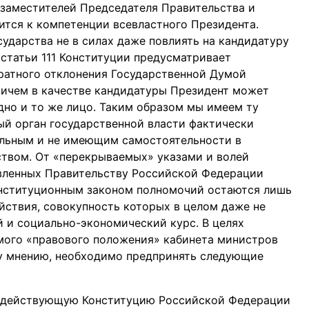
 заместителей Председателя Правительства и
ится к компетенции всевластного Президента.
сударства не в силах даже повлиять на кандидатуру
 статьи 111 Конституции предусматривает
ратного отклонения Государственной Думой
ричем в качестве кандидатуры Президент может
одно и то же лицо. Таким образом мы имеем ту
ый орган государственной власти фактически
ольным и не имеющим самостоятельности в
твом. От «перекрываемых» указами и волей
вленных Правительству Российской Федерации
нституционным законом полномочий остаются лишь
йствия, совокупность которых в целом даже не
 и социально-экономический курс. В целях
ого «правового положения» кабинета министров
му мнению, необходимо предпринять следующие
в действующую Конституцию Российской Федерации