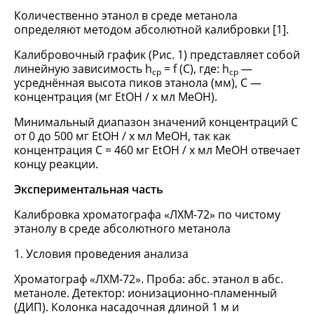
Количественно этанол в среде метанола
определяют методом абсолютной калибровки [1].
Калибровочный график (Рис. 1) представляет собой
линейную зависимость h
= f (C), где: h
—
ср
ср
усреднённая высота пиков этанола (мм), С —
концентрация (мг EtOH / x мл MeOH).
Минимальный диапазон значений концентраций С
от 0 до 500 мг EtOH / x мл MeOH, так как
концентрация С = 460 мг EtOH / x мл MeOH отвечает
концу реакции.
Экспериментальная часть
Калибровка хроматографа «ЛХМ-72» по чистому
этанолу в среде абсолютного метанола
1. Условия проведения анализа
Хроматограф «ЛХМ-72». Проба: абс. этанол в абс.
метаноле. Детектор: ионизационно-пламенный
(ДИП). Колонка насадочная длиной 1 м и