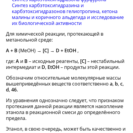
Синтез карбэтоксигидразина и
карбэтоксигидразонов гелиотропина, кетона
малины и коричного альдегида и исследование
их биологической активности
Для химической реакции, протекающей в
метанольной среде:
А + В
(МеОН)
→ [C] → D + EtOH
,
где:
А
и
В
– исходные реагенты,
[C]
– нестабильный
интермедиат и
D
,
EtOH
– продукты этой реакции.
Обозначим относительные молекулярные массы
вышеприведённых веществ соответственно
a
,
b
,
c
,
d
,
46.
Из уравнения однозначно следует, что признаком
протекания данной реакции является накопление
этанола в реакционной смеси до определённого
предела.
Этанол, в свою очередь, может быть качественно и