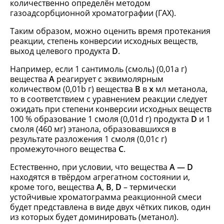
количественно определён методом
газоадсорбционной хроматографии (ГАХ).
Таким образом, можно оценить время протекания
реакции, степень конверсии исходных веществ,
выход целевого продукта
D
.
Например, если 1 сантимоль (смоль) (0,01a г)
вещества
А
реагирует с эквимолярным
количеством (0,01b г) вещества
B
в
x
мл метанола,
то в соответствием с уравнением реакции следует
ожидать при степени конверсии исходных веществ
100 % образование 1 смоля (0,01d г) продукта
D
и 1
смоля (460 мг) этанола, образовавшихся в
результате разложения 1 смоля (0,01с г)
промежуточного вещества
С
.
Естественно, при условии, что вещества
А — D
находятся в твёрдом агрегатном состоянии и,
кроме того, вещества
A
,
B
,
D
– термически
устойчивые хроматограмма реакционной смеси
будет представлена в виде двух чётких пиков, один
из которых будет доминировать (метанол).