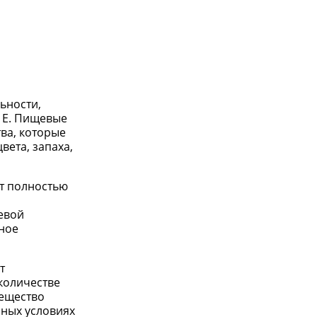
ьности,
а E. Пищевые
ва, которые
вета, запаха,
ут полностью
евой
вное
т
количестве
Вещество
нных условиях