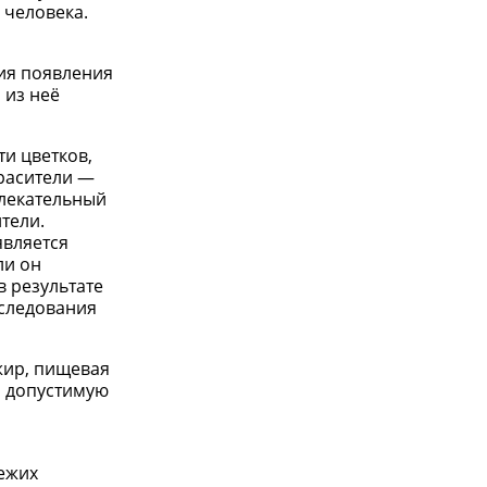
 человека.
ия появления
 из неё
ти цветков,
красители —
влекательный
тели.
является
ли он
в результате
сследования
жир, пищевая
о допустимую
ежих