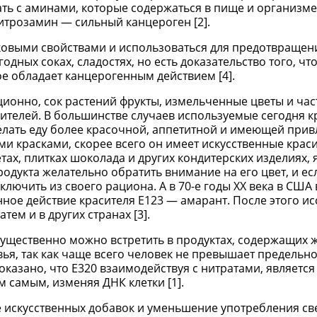
ть с аминами, которые содержаться в пище и организме
итрозамин — сильный канцероген [2].
ковыми свойствами и использоваться для предотвращен
дных соках, сладостях, но есть доказательство того, что
е обладает канцерогенным действием [4].
иционно, сок растений фрукты, измельченные цветы и час
асителей. В большинстве случаев используемые сегодня 
елать еду более красочной, аппетитной и имеющей при
ими красками, скорее всего он имеет искусственные краси
ах, плитках шоколада и других кондитерских изделиях, 
дукта желательно обратить внимание на его цвет, и ес
ключить из своего рациона. А в 70-е годы XX века в США 
ное действие красителя Е123 — амарант. После этого и
ем и в других странах [3].
мущественно можно встретить в продуктах, содержащих 
вья, так как чаще всего человек не превышает предельн
оказано, что Е320 взаимодействуя с нитратами, является
 самым, изменяя ДНК клетки [1].
 искусственных добавок и уменьшение употребления св