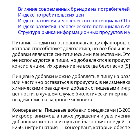
Влияние современных брэндов на потребителей
Индекс потребительских цен
Индекс развития человеческого потенциала СШ
Индекс развития человеческого потенциала в А
Структура рынка информационных продуктов и у
Питание — один из основополагающих факторов, о
которая способствует долголетию, но все больше 
добавки являются синтетическими веществами. Эт
не используются в пищи, но добавляются в продукты
консистенции. Их хранение не всегда безопасно [5]
Пищевые добавки можно добавлять в пищу на разл
или частично оставаться в продуктах, в неизменя
химическими реакциями добавок с пищевыми ингр
ценности, в лучшем случае биологически инертны 
воздействие на здоровье человека.
Консерванты. Пищевые добавки с индексами (E-200
микроорганизмов, а также ухудшения и увеличени
добавок может возникнуть неблагоприятное действ
Е250, нитрит натрия — консервант, который обес