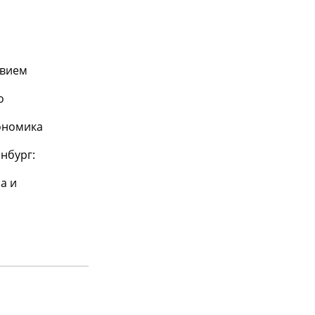
твием
о
кономика
нбург:
а и