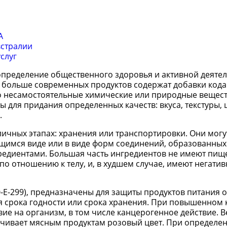
А
встралии
слуг
пределение общественного здоровья и активной деятел
и больше современных продуктов содержат добавки код
о несамостоятельные химические или природные вещест
 для придания определенных качеств: вкуса, текстуры, ц
.
ичных этапах: хранения или транспортировки. Они мог
ющимся виде или в виде форм соединений, образованных
едиентами. Большая часть ингредиентов не имеют пищ
по отношению к телу, и, в худшем случае, имеют негати
-E-299), предназначены для защиты продуктов питания о
я срока годности или срока хранения. При повышенном 
ие на организм, в том числе канцерогенное действие. 
печивает мясным продуктам розовый цвет. При определе