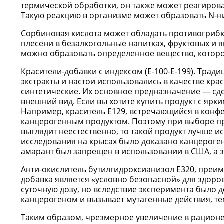
термической обработки, он также может реагирова
Такую реакцию в организме может образовать N-н
Сорбиновая кислота может обладать противогриб
плесени в безалкогольные напитках, фруктовых и яго
можно образовать определенное вещество, которо
Красители-добавки с индексом (E-100-E-199). Трад
экстракты и настои использовались в качестве кр
синтетические. Их основное предназначение — сд
внешний вид. Если вы хотите купить продукт с ярк
Например, краситель Е129, встречающийся в конфет
канцерогенным продуктом. Поэтому при выборе про
выглядит неестественно, то такой продукт лучше ис
исследования на крысах было доказано канцероген
амарант был запрещен в использовании в США, а зат
Анти-окислитель бутилгидроксианизол Е320, преи
добавка является «условно безопасной» для здоро
суточную дозу, но вследствие эксперимента было д
канцерогеном и вызывает мутагенные действия, тем
Таким образом, чрезмерное увеличение в рационе