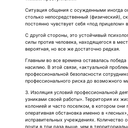
Ситуация общения с осужденными иногда оп
столько непосредственный (физический), ск
постоянно чувствует себя «под прицелом» 
С другой стороны, это устойчивый психол
силы против человека, находящегося в мес
вероятная, но все же достаточно редкая.
Главным во все времена оставалась победа 
насилию. В этой связи, «актуальной пробле
профессиональной безопасности сотруднико
профессионального риска до возможного м
3. Изоляция условий профессиональной де
узниками своей работы». Территория их жи
колонией и часто поселком, в котором они
оперативная обстановка именно в «лесных»
исправительных учреждениях. Количество о
почти в три раза выше, чем в территориаль