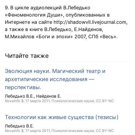
В цикле аудиолекций В.Лебедько
«Феноменология Души», опубликованных в
Интернете на сайте http://shadowvll.livejournal.com,
а также в книге В.Лебедько, Е.Найденов,
М.Михайлов «Боги и эпохи» 2007, СПб «Весь».
Читайте также
Эволюция науки. Магический театр и
архетипические исследования —
перспективы.
Лебедько В.Е.
Найденов Е.
NovaInfo
3
,
17 марта 2011
, Психологические науки,
CC BY-NC
Технологии как живые существа (тезисы)
Лебедько В.Е.
NovaInfo
3
,
17 марта 2011
, Психологические науки,
CC BY-NC