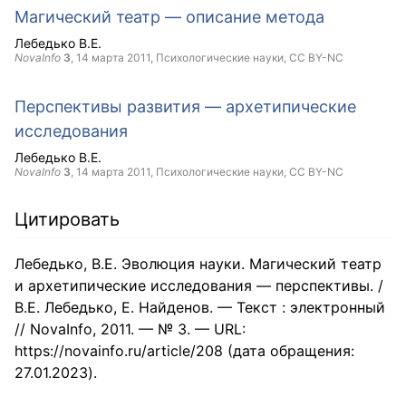
Магический театр — описание метода
Лебедько В.Е.
NovaInfo
3
,
14 марта 2011
, Психологические науки,
CC BY-NC
Перспективы развития — архетипические
исследования
Лебедько В.Е.
NovaInfo
3
,
14 марта 2011
, Психологические науки,
CC BY-NC
Цитировать
Лебедько, В.Е. Эволюция науки. Магический театр
и архетипические исследования — перспективы. /
В.Е. Лебедько, Е. Найденов. — Текст : электронный
// NovaInfo, 2011. — № 3. — URL:
https://novainfo.ru/article/208 (дата обращения:
27.01.2023).