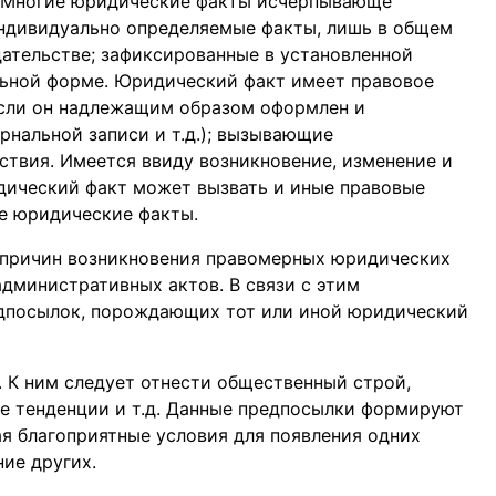
. Многие юридические факты исчерпывающе
индивидуально определяемые факты, лишь в общем
дательстве; зафиксированные в установленной
ьной форме. Юридический факт имеет правовое
 если он надлежащим образом оформлен и
урнальной записи и т.д.); вызывающие
твия. Имеется ввиду возникновение, изменение и
дический факт может вызвать и иные правовые
ие юридические факты.
 причин возникновения правомерных юридических
административных актов. В связи с этим
дпосылок, порождающих тот или иной юридический
 К ним следует отнести общественный строй,
е тенденции и т.д. Данные предпосылки формируют
ая благоприятные условия для появления одних
ие других.