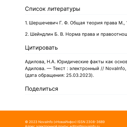
Список литературы
Шершечевич Г. Ф. Общая теория права М., 
Шейндлин Б. В. Норма права и правоотнош
Цитировать
Адилова, Н.А. Юридические факты как осно
Адилова. — Текст : электронный // NovaInfo, 
(дата обращения: 25.03.2023).
Поделиться
©
2023
NovaInfo
(«НоваИнфо»)
ISSN
2308-3689
Адрес электронной почты:
editor@novainfo.ru