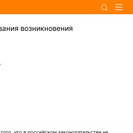
вания возникновения
а
того, что в российском законодательстве не