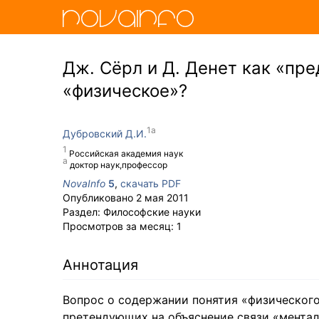
Дж. Сёрл и Д. Денет как «пре
«физическое»?
Дубровский Д.И.
Российская академия наук
доктор наук,профессор
NovaInfo
5
,
скачать PDF
Опубликовано
2 мая 2011
Раздел:
Философские науки
Просмотров за месяц:
1
Аннотация
Вопрос о содержании понятия «физического
претендующих на объяснение связи «ментал