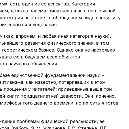
м», есть один из ее аспектов. Категория
ием, должна рассматриваться лишь в неотрывной
 категория выражает в обобщенном виде специфику
изического исследования.
(как, впрочем, и любая иная категория науки),
ьнейшего развития физического знания, в том
 теоретическом базисе. Однако она не настолько
хвата ею в будущем всех объектов
дов научного объяснения.
 базе единственной фундаментальной науки –
зитивизма, как известно, потерпевших в этом
ь прощения у читателей: приведенные выше три
й книги тридцатилетней давности. Они, конечно,
мосферы того давнего времени, но их суть я готов
ждение проблемы физической реальности, ее
ов (работы Э. М. Чудинова, В.С. Степина, Л.Г.