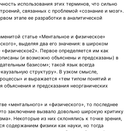
чность использования этих терминов, что сильно
троений, связанных с проблемой «сознание и мозг».
ервом этапе ее разработки в аналитической
наменитой статье «Ментальное и физическое»
ского», выделяя два его значения: в широком
– «физическое2». Первое определяется им как
описаны (и возможно объяснены и предсказаны) в
дательным базисом»; такой язык всегда
каузальную структуру». В узком смысле,
процессы» и выражается «тем типом понятий и
ля объяснения и предсказания неорганических
стве «ментального» и «физического», то последнее
Это заключение вызвало довольно широкую критику
ма». Некоторые из них склонялись к точке зрения,
ся содержанием физики как науки, но тогда