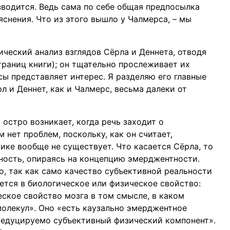
зводится. Ведь сама по себе общая предпосылка
яснения. Что из этого вышло у Чалмерса, – мы
ический анализ взглядов Сёрла и Деннета, отводя
траниц книги); он тщательно прослеживает их
ы представляет интерес. Я разделяю его главные
л и Деннет, как и Чалмерс, весьма далеки от
остро возникает, когда речь заходит о
 нет проблем, поскольку, как он считает,
ике вообще не существует. Что касается Сёрла, то
ность, опираясь на концепцию эмерджентности.
о, так как само качество субъективной реальности
ается в биологическое или физическое свойство:
ское свойство мозга в том смысле, в каком
олекул». Оно «есть каузально эмерджентное
редуцируемо субъективный физический компонент».