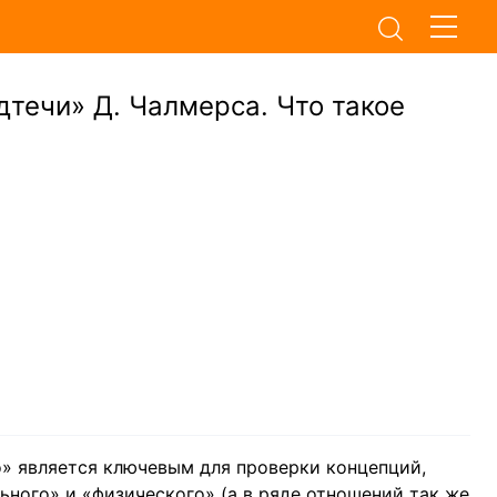
дтечи» Д. Чалмерса. Что такое
» является ключевым для проверки концепций,
ьного» и «физического» (а в ряде отношений так же