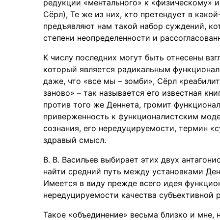
редукции «ментального» к «физическому» ил
Сёрл), Те же из них, кто претендует в како
предъявляют нам такой набор суждений, ко
степени неопределенности и рассогласован
К числу последних могут быть отнесены взгл
который является радикальным функционал
даже, что «все мы – зомби», Сёрл «реабили
заново» – так называется его известная кни
против того же Деннета, громит функционал
приверженность к функционалистским моде
сознания, его нередуцируемости, термин «с
здравый смысл.
В. В. Васильев выбирает этих двух антагон
найти средний путь между установками Ден
Имеется в виду прежде всего идея функцион
нередуцируемости качества субъективной ре
Такое «объединение» весьма близко и мне, н