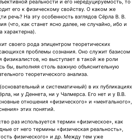
бъективной реальности и его нередуцируемость, то
одит его к физическому свойству. О каком же
и речь? На эту особенность взглядов Сёрла В. В.
я (что, как станет ясно далее, не случайно, ибо и
а характерна).
жит своего рода эпицентром теоретических
асающихся проблемы сознания. Оно служит базисом
я физикалистов, но выступает в такой же роли
ось бы, выполняя столь важную объяснительную
ательного теоретического анализа.
з (основательный и систематичный) в их публикациях
рла, ни у Деннета, ни у Чалмерса. Его нет и у В.В.
сновные отношения «физического» и «ментального»,
снения» этих понятий.
тво раз используется термин «физическое», как
дные от него термины «физическая реальность»,
тость физического» и др. Между тем уже