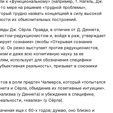
и к «функциональному» (например, Т. Нагель, Дж.
й-то мере на решение «трудной проблемы»,
торый трудно назвать концепцией в силу высокой
ности их объяснительных построений.
яды Дж. Сёрла. Правда, в отличие от Д. Деннета,
истом-редукционистом и, войдя в раж, утверждает
тирует сознание» (якобы «Открывая сознание
га). Он резко выступает против редукционистов,
изм и даже всю когнитивную науку за ее
лям, использует для обозначения специфики
убъективная реальность», призывет в союзники
истов в роли предтеч Чалмерса, который «попытался
нета и Сёрла, объединив их позитивные интуиции».
ализма (у Деннета) и убеждение в специфике,
альности, «квалиа» (у Сёрла).
ачиная еще с 60-х годов; думаю, оно близко и