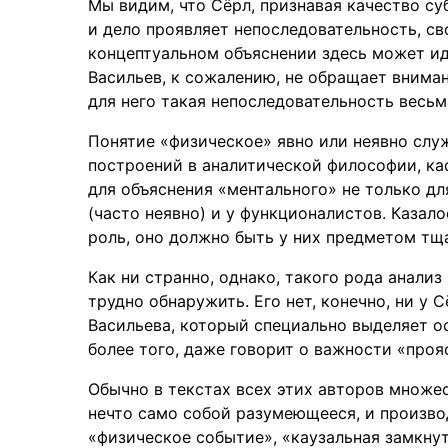
Мы видим, что Сёрл, признавая качество су
и дело проявляет непоследовательность, св
концептуальном объяснении здесь может идт
Васильев, к сожалению, не обращает внимани
для него такая непоследовательность весьм
Понятие «физическое» явно или неявно слу
построений в аналитической философии, к
для объяснения «ментального» не только дл
(часто неявно) и у функционалистов. Казал
роль, оно должно быть у них предметом тщ
Как ни странно, однако, такого рода анали
трудно обнаружить. Его нет, конечно, ни у Сё
Васильева, который специально выделяет о
более того, даже говорит о важности «проя
Обычно в текстах всех этих авторов множес
нечто само собой разумеющееся, и произво
«физическое событие», «каузальная замкну