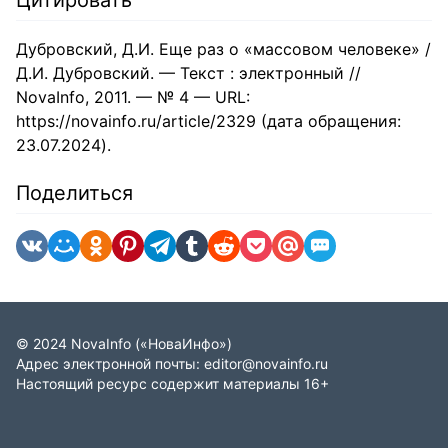
Цитировать
самих психологов, что является весьма обнадеживающим
обстоятельством, так как без предварительной разработки
теоретико-познавательных проблем психологии трудно
Дубровский, Д.И. Еще раз о «массовом человеке» /
рассчитывать на построение основательной
психологической теории. В этой связи заслуживает
Д.И. Дубровский. — Текст : электронный //
внимания эпистемологический анализ особенностей
NovaInfo, 2011. — № 4 — URL:
психологического исследования, произведенный Ж. Пиаже,
который, по словам А. Н. Леонтьева, «для разработки
https://novainfo.ru/article/2329 (дата обращения:
эпистемологии сделал больше, чем любой другой
23.07.2024).
современный психолог»
Поделиться
©
2024
NovaInfo
(«НоваИнфо»)
Адрес электронной почты:
editor@novainfo.ru
Настоящий ресурс содержит материалы 16+