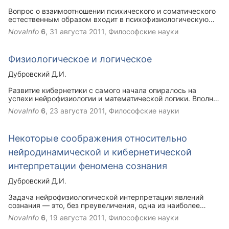
Вопрос о взаимоотношении психического и соматического
естественным образом входит в психофизиологическую
проблему, занимая в то же время одно из центральных
NovaInfo
6
,
31 августа 2011
, Философские науки
мест в медицине (как в сфере ее клинических, так и в
области ее профилактических целей); и это понятно,
поскольку медицина имеет дело с человеком, который, не
Физиологическое и логическое
переставая быть организмом, является прежде всего
социальным существом, личностью. Категории болезни и
Дубровский Д.И.
здоровья поэтому с необходимостью включают и
соматический и психический аспекты, что обнаруживается
Развитие кибернетики с самого начала опиралось на
уже у самых истоков медицины.
успехи нейрофизиологии и математической логики. Вполне
естественно, что углубляющееся исследование принципов
NovaInfo
6
,
23 августа 2011
, Философские науки
и конкретных путей моделирования функций нервной
системы, в частности такой функции головного мозга, как
мышление, потребовало непосредственных контактов
Некоторые соображения относительно
логики с нейрофизиологией и постепенно выдвинуло в
общем виде проблему соотношения физиологического и
нейродинамической и кибернетической
логического. Эта проблема, конечно, не может быть
замкнута в кибернетической сфере; она тесно связана с
интерпретации феномена сознания
потребностями большого комплекса наук и имеет ряд
важных философских аспектов.
Дубровский Д.И.
Задача нейрофизиологической интерпретации явлений
сознания — это, без преувеличения, одна из наиболее
трудных, многоплановых и вместе с тем фундаментальных
NovaInfo
6
,
19 августа 2011
, Философские науки
задач научного познания, которое пока еще находится