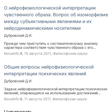
лишь на дальних подступах к ее разрешению.
О нейрофизиологической интерпретации
чувственного образа. Вопрос об изоморфизме
между субъективными явлениями и их
нейродинамическими носителями
Дубровский Д.И.
Прежде чем приступить к систематическому анализу
характера соответствия чувственного образа с его
нейродинамическим носителем, необходимо обсудить один
NovaInfo
6
,
15 августа 2011
, Философские науки
принципиальный вопрос, а именно: является ли
теоретически допустимой локализация
нейродинамического субстрата субъективного образа в
Общие вопросы нейрофизиологической
пределах головного мозга (т. е. рассмотрение его в
качестве некоторой центральной нейродинамической
интерпретации психических явлений
организации) или же нейродинамический субстрат
чувственного образа должен относиться только к
Дубровский Д.И.
целостному анализаторному контуру, включающему
афферентные и эфферентные звенья.
Задача нейрофизиологической интерпретации психических
явлений, опирающаяся на использование достижений
кибернетики, представляет одно из важнейших
NovaInfo
6
,
11 августа 2011
, Философские науки
направлений теоретического объяснения психических
явлений. Вопрос о типах объяснения в психологии
становится постепенно предметом пристальных интересов