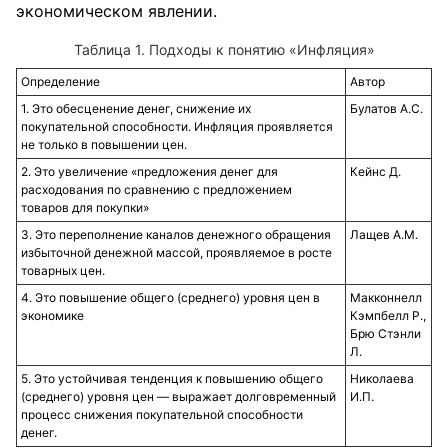
экономическом явлении.
Подходы к понятию «Инфляция»
Определение
Автор
1. Это обесценение денег, снижение их
Булатов А.С.
покупательной способности. Инфляция проявляется
не только в повышении цен.
2. Это увеличение «предложения денег для
Кейнс Д.
расходования по сравнению с предложением
товаров для покупки»
3. Это переполнение каналов денежного обращения
Лащев А.М.
избыточной денежной массой, проявляемое в росте
товарных цен.
4. Это повышение общего (среднего) уровня цен в
Макконнелл
экономике
Кэмпбелл Р.,
Брю Стэнли
Л.
5. Это устойчивая тенденция к повышению общего
Николаева
(среднего) уровня цен — выражает долговременный
И.П.
процесс снижения покупательной способности
денег.