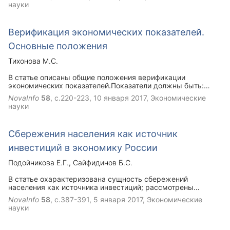
возникновения, классификация видов инфляции,
науки
последствия этого сложного социально-экономического
явления, а также направления антиинфляционной политики,
направленные на ее преодоление.
Верификация экономических показателей.
Основные положения
Тихонова М.С.
В статье описаны общие положения верификации
экономических показателей.Показатели должны быть:
достоверными, проверенными, подтвержденными.
NovaInfo
58
, с.220-223,
10 января 2017
, Экономические
Рассмотрен теоретический аспект формулировок
науки
верификация. Предложено уточненное определение
верификации экономических показателей. Рассмотрен
вопрос определение верификации статистических
Сбережения населения как источник
показателей прогнозов предприятия. Дана краткая
характеристика статистических показателей и условий
инвестиций в экономику России
верификации.
Подойникова Е.Г.
Сайфидинов Б.С.
В статье охарактеризована сущность сбережений
населения как источника инвестиций; рассмотрены
мотивы и факторы, определяющие размер сбережений;
NovaInfo
58
, с.387-391,
5 января 2017
, Экономические
выявлены проблемы трансформации сбережений
науки
населения в инвестиции реальному сектору экономики и
предложены пути их решения.