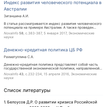
Индекс развития человеческого потенциала в
Австралии
Зиганшина А.И.
В статье рассматривается индекс развития человеческого
потенциала на примере Австралии. А также проведен
анализ и сравнение особенностей изменения и развития
NovaInfo
58
, с.383-387,
5 января 2017
, Экономические
этой страны на несколько лет.
науки
Денежно-кредитная политика ЦБ РФ
Рахматуллина С.А.
Денежно-кредитная политика представляет собой часть
государственной экономической политики, направленной
на повышение благосостояния российских граждан.
NovaInfo
43
, с.232-234,
15 апреля 2016
, Экономические
Инструментами денежно-кредитной политики ЦБ РФ
науки
являются: дисконтная политика (или политика учетной
ставки), изменение норм обязательных резервов
коммерческих банков, операции ЦБ на открытом рынке —
Список литературы
купля-продажа ценных бумаг; регулирование риска и
ликвидности банковских операций; контроль за
отдельными видами кредитов; валютное регулирование.
Белоусов Д.Р. О развитии кризиса Российской
Банк России реализует денежно-кредитную политику в
рамках режима таргетирования инфляции, и его