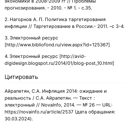
экономики в 2008-2009 гг // Проблемы
приоритетом является обеспечение ценовой стабильности,
прогнозирования. - 2010. - № 1. - с.35.
то есть достижение стабильно низкой инфляции. С учетом
структурных особенностей российской экономики
установлена цель по снижению инфляции до 4% в 2017
Нагорнов А. П. Политика таргетирования
году и сохранению ее вблизи данного уровня в
инфляции // Таргетирование в России.- 2011. –с 3-4.
среднесрочной перспективе.
Электронный ресурс
[http://www.bibliofond.ru/view.aspx?id=125367]
Электронный ресурс [http://avid-
digidesign.blogspot.ru/2014/01/blog-post_10.html]
Цитировать
Айрапетян, С.А. Инфляция 2014: ожидание и
реальность / С.А. Айрапетян. — Текст :
электронный // NovaInfo, 2014. — № 26 — URL:
https://novainfo.ru/article/2537 (дата обращения:
30.03.2024).