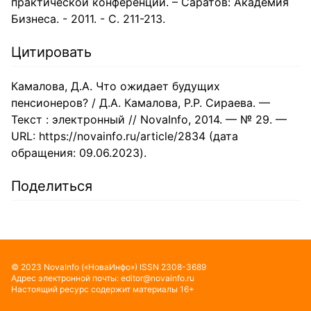
практической конференции. – Саратов: Академия
Бизнеса. - 2011. - С. 211-213.
Цитировать
Камалова, Д.А. Что ожидает будущих
пенсионеров? / Д.А. Камалова, Р.Р. Сираева. —
Текст : электронный // NovaInfo, 2014. — № 29. —
URL: https://novainfo.ru/article/2834 (дата
обращения: 09.06.2023).
Поделиться
©
2023
NovaInfo
(«НоваИнфо»)
ISSN
2308-3689
Адрес электронной почты:
editor@novainfo.ru
Настоящий ресурс содержит материалы 16+