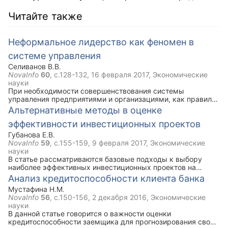
Читайте также
Неформальное лидерство как феномен в
системе управления
Селиванов В.В.
NovaInfo
60
, с.128-132,
16 февраля 2017
, Экономические
науки
При необходимости совершенствования системы
управления предприятиями и организациями, как правило,
основное внимание уделяют формализации системы.
Альтернативные методы в оценке
Однако, не всегда умеют правильно учитывать влияние на
эффективности инвестиционных проектов
общую деятельность системы неформальных групп,
неформальных лидеров. Статья посвящена исследованию
Губанова Е.В.
влияния неформального лидерства на формирование
NovaInfo
59
, с.155-159,
9 февраля 2017
, Экономические
устойчивости формализованных систем управления.
науки
В статье рассматриваются базовые подходы к выбору
наиболее эффективных инвестиционных проектов на
основе применения статических и динамических методов и
Анализ кредитоспособности клиента банка
показателей оценки эффективности бизнес-планов
Мустафина Н.М.
инвестиционных проектов. Но так как данные методы
NovaInfo
56
, с.150-156,
2 декабря 2016
, Экономические
характеризуется значительным количеством недостатков,
науки
в работе рассмотрены и альтернативные методы, которые
В данной статье говорится о важности оценки
этих недостатков лишены.
кредитоспособности заемщика для прогнозирования своей