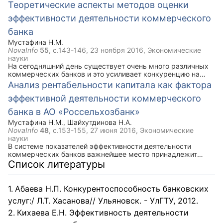
прибыли и рассматриваются основные способы оценки
Теоретические аспекты методов оценки
кредитоспособности клиентов коммерческого банка,
эффективности деятельности коммерческого
подробно анализируется оценка финансовой устойчивости
заемщика.
банка
Мустафина Н.М.
NovaInfo
55
, с.143-146,
23 ноября 2016
, Экономические
науки
На сегодняшний день существует очень много различных
коммерческих банков и это усиливает конкуренцию на
рынке. Для сохранения конкурентоспособности и
Анализ рентабельности капитала как фактора
стабильного потока клиентов коммерческим банкам
эффективной деятельности коммерческого
необходимо разработать адекватные методы повышения
эффективности деятельности банка, что, в свою очередь,
банка в АО «Россельхозбанк»
приведет к повышению прибыли.
Мустафина Н.М.
,
Шайхутдинова Н.А.
NovaInfo
48
, с.153-155,
27 июня 2016
, Экономические
науки
В системе показателей эффективности деятельности
коммерческих банков важнейшее место принадлежит
показателю рентабельности. Показатели рентабельности
Список литературы
означают соотношение прибыли к затратам и в этом
смысле характеризуют результаты эффективности работы
банка, т.е. отдачу его финансовых ресурсов, дополняя
Абаева Н.П. Конкурентоспособность банковских
анализ абсолютных показателей качественным
услуг:/ Л.Т. Хасанова// Ульяновск. - УлГТУ, 2012.
содержанием. Общий экономический смысл показателей
рентабельности проявляется в том, что они характеризуют
Кихаева Е.Н. Эффективность деятельности
прибыль, получаемую с каждого затраченного банком