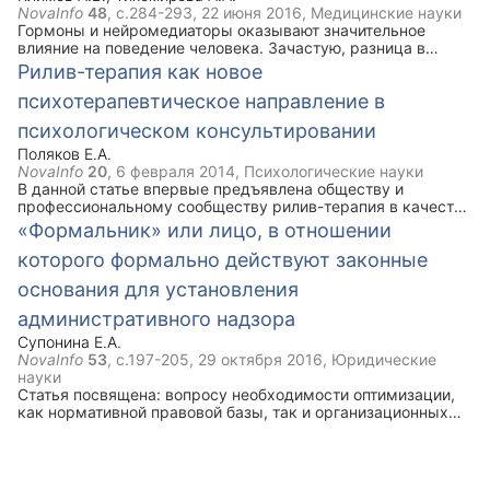
NovaInfo
48
, с.284-293,
22 июня 2016
, Медицинские науки
Гормоны и нейромедиаторы оказывают значительное
влияние на поведение человека. Зачастую, разница в
выработке какого-либо из данных веществ приводит к
Рилив-терапия как новое
радикальному изменению поведения личности. Данная
психотерапевтическое направление в
статья посвящена разбору влияния основных
"поведенческих" гормонов и нейромедиаторов на
психологическом консультировании
человека.
Поляков Е.А.
NovaInfo
20
,
6 февраля 2014
, Психологические науки
В данной статье впервые предъявлена обществу и
профессиональному сообществу рилив-терапия в качестве
нового комплексного подхода, направления и метода
«Формальник» или лицо, в отношении
психотерапевтической теории, методологии, методики и
которого формально действуют законные
практики; приведено общее системное описание одной из
основополагающих практических психотехнологий и
основания для установления
психотехник рилив-терапии (метод «случайный попутчик»,
состоящий из ряда методических приёмов), раскрыта
административного надзора
процедура научно-экспериментальной апробации рилив-
Супонина Е.А.
терапии; выявлена актуальность и практическая
NovaInfo
53
, с.197-205,
29 октября 2016
, Юридические
значимость рилив-терапии как психотерапевтической
науки
технологии психологического консультирования.
Статья посвящена: вопросу необходимости оптимизации,
как нормативной правовой базы, так и организационных
основ деятельности участковых уполномоченных полиции
(далее – УУП) по осуществлению административного
надзора за лицами, в отношении которых формально
действуют законные основания для установления за ними