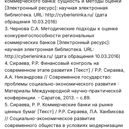
коммерческого банка: сущность и методы оценки
(собственного и заемного) рубля.
[Электронный ресурс]: научная электронная
библиотека. URL: http://cyberleninka.ru/ (дата
обращения 10.03.2016)
Чернова С.А. Методические подходы к оценке
конкурентоспособности региональных
коммерческих банков [Электронный ресурс]:
научная электронная библиотека. URL:
http://cyberleninka.ru/ (дата обращения 10.03.2016)
Сираева, Р.Р. Финансовый контроль на
современном этапе развития [Текст] / Р.Р. Сираева,
А.А. Никандрова // Современное государство:
проблемы социально-экономического развития :
Материалы Международной научно-практической
конференции. - Саратов, 2013. – с.89.
Сираева, Р. Р. Коммерческие банки на рынке
ценных бумаг [Текст] / Р.Р. Сираева, Л.А. Ханбикова
// Социально-экономическое развитие
современного общества в условиях модернизации