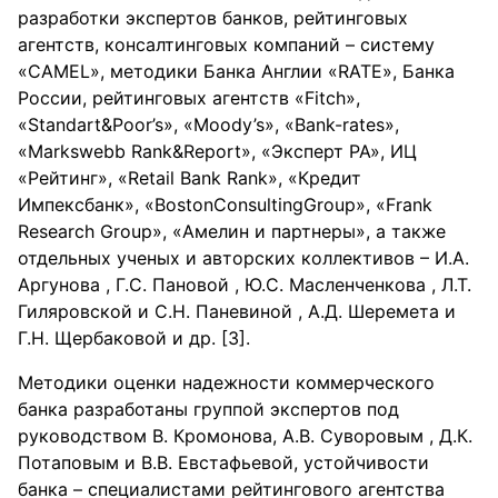
разработки экспертов банков, рейтинговых
агентств, консалтинговых компаний – систему
«CAMEL», методики Банка Англии «RATE», Банка
России, рейтинговых агентств «Fitch»,
«Standart&Poor’s», «Moody’s», «Bank-rates»,
«Markswebb Rank&Report», «Эксперт РА», ИЦ
«Рейтинг», «Retail Bank Rank», «Кредит
Импексбанк», «ВostonConsultingGroup», «Frank
Research Group», «Амелин и партнеры», а также
отдельных ученых и авторских коллективов – И.А.
Аргунова , Г.С. Пановой , Ю.С. Масленченкова , Л.Т.
Гиляровской и С.Н. Паневиной , А.Д. Шеремета и
Г.Н. Щербаковой и др. [3].
Методики оценки надежности коммерческого
банка разработаны группой экспертов под
руководством В. Кромонова, А.В. Суворовым , Д.К.
Потаповым и В.В. Евстафьевой, устойчивости
банка – специалистами рейтингового агентства