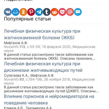
Популярные статьи
Лечебная физическая культура при
желчнокаменной болезни (ЖКБ)
Мифтахов А.Ф.
NovaInfo
113
, с.55-56,
19 февраля 2020
, Медицинские
науки
В данной статье рассмотрено такое заболевание как
желчнокаменная болезнь (ЖКБ). Описаны признаки,
симптомы, задачи ЛФК при данной болезни. Ключевым
Лечебная физическая культура при
моментом статьи является комплекс упражнений лечебной
дискинезии желчевыводящих путей
физической культуры при ЖКБ, который рекомендован
наряду с медикаментозным лечением.
Сулагаева К.А.
,
Мифтахов А.Ф.
NovaInfo
93
, с.194-198,
26 ноября 2018
, Медицинские
науки
В данной статье рассмотрено такое заболевание как
дискинезия желчевыводящих путей (ДЖВП). Описаны
виды, признаки и симптомы данной болезни. Ключевым
Влияние гормонов и нейромедиаторов на
моментом статьи является комплекс упражнений лечебной
поведение человека
физической культуры при ДЖВП, который рекомендован
наряду с медикаментозным лечением.
Климов А.В.
,
Тихомирова А.А.