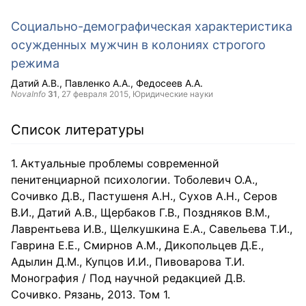
Социально-демографическая характеристика
осужденных мужчин в колониях строгого
режима
Датий А.В.
Павленко А.А.
Федосеев А.А.
NovaInfo
31
,
27 февраля 2015
, Юридические науки
Список литературы
Актуальные проблемы современной
пенитенциарной психологии. Тоболевич О.А.,
Сочивко Д.В., Пастушеня А.Н., Сухов А.Н., Серов
В.И., Датий А.В., Щербаков Г.В., Поздняков В.М.,
Лаврентьева И.В., Щелкушкина Е.А., Савельева Т.И.,
Гаврина Е.Е., Смирнов А.М., Дикопольцев Д.Е.,
Адылин Д.М., Купцов И.И., Пивоварова Т.И.
Монография / Под научной редакцией Д.В.
Сочивко. Рязань, 2013. Том 1.