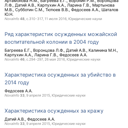
Артамонова Н.М.
Багреева Е.Г.
Воронин Р.М.
Воронцова
Л.Ф.
Датий А.В.
Карпухин А.А.
Ларина Г.В.
Мартынова
М.В.
Субботин С.М.
Тютюев В.В.
Федосеев А.А.
Шаталов
Ю.Н.
NovaInfo
48
, с.310-317,
11 июля 2016
, Юридические науки
Ряд характеристик осужденных можайской
воспитательной колонии в 2004 году
Багреева Е.Г.
Воронцова Л.Ф.
Датий А.В.
Калинина М.Н.
Карпухин А.А.
Ларина Г.В.
Федосеев А.А.
NovaInfo
46
, с.294-297,
26 мая 2016
, Юридические науки
Характеристика осужденных за убийство в
2014 году
Федосеев А.А.
NovaInfo
33
,
9 апреля 2015
, Юридические науки
Характеристика осужденных за кражу
Датий А.В.
Федосеев А.А.
NovaInfo
33
,
9 апреля 2015
, Юридические науки