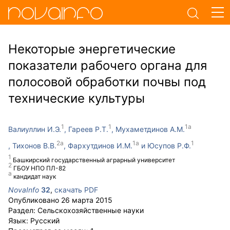
Некоторые энергетические
показатели рабочего органа для
полосовой обработки почвы под
технические культуры
Валиуллин И.Э.
Гареев Р.Т.
Мухаметдинов А.М.
Тихонов В.В.
Фархутдинов И.М.
Юсупов Р.Ф.
Башкирский государственный аграрный университет
ГБОУ НПО ПЛ-82
кандидат наук
NovaInfo
32
,
скачать PDF
Опубликовано
26 марта 2015
Раздел:
Сельскохозяйственные науки
Язык:
Русский