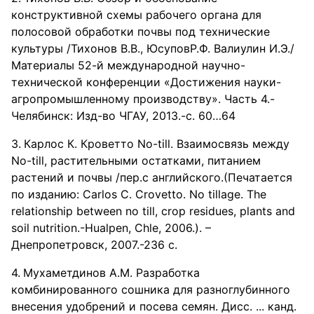
конструктивной схемы рабочего органа для
полосовой обработки почвы под технические
культуры /Тихонов В.В., ЮсуповР.Ф. Валиулин И.Э./
Материалы 52-й международной научно-
технической конференции «Достижения науки-
агропромышленному производству». Часть 4.-
Челябинск: Изд-во ЧГАУ, 2013.-с. 60…64
Карлос К. Кроветто No-till. Взаимосвязь между
No-till, растительными остатками, питанием
растений и почвы /пер.с английского.(Печатается
по изданию: Carlos C. Crovetto. No tillage. The
relationship between no till, crop residues, plants and
soil nutrition.-Hualpen, Chle, 2006.). –
Днепропетровск, 2007.-236 с.
Мухаметдинов А.М. Разработка
комбинированного сошника для разноглубинного
внесения удобрений и посева семян. Дисс. ... канд.