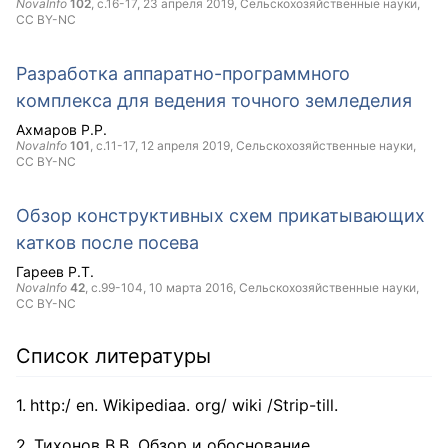
NovaInfo
102
, с.16-17,
23 апреля 2019
, Сельскохозяйственные науки,
CC BY-NC
Разработка аппаратно-программного
комплекса для ведения точного земледелия
Ахмаров Р.Р.
NovaInfo
101
, с.11-17,
12 апреля 2019
, Сельскохозяйственные науки,
CC BY-NC
Обзор конструктивных схем прикатывающих
катков после посева
Гареев Р.Т.
NovaInfo
42
, с.99-104,
10 марта 2016
, Сельскохозяйственные науки,
CC BY-NC
Список литературы
http:/ en. Wikipediaа. org/ wiki /Strip-till.
Тихонов В.В. Обзор и обоснование