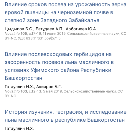
Влияние сроков посева на урожайность зерна
яровой пшеницы на черноземной почве в
степной зоне Западного Забайкалья
Цыдыпов Б.С.
Батудаев А.П.
Арботнеев Ю.А.
NovaInfo
105
, с.17-19,
11 июня 2019
, Сельскохозяйственные науки,
CC
BY-NC
, УДК 633.11:631.559(571.5
Влияние послевсходовых гербицидов на
засоренность посевов льна масличного в
условиях Уфимского района Республики
Башкортостан
Гатауллин Н.Х.
Ахияров Б.Г.
NovaInfo
103
, с.12-13,
5 мая 2019
, Сельскохозяйственные науки,
CC
BY-NC
История изучения, география, и исследование
льна масличного в республике Башкортостан
Гатауллин Н.Х.