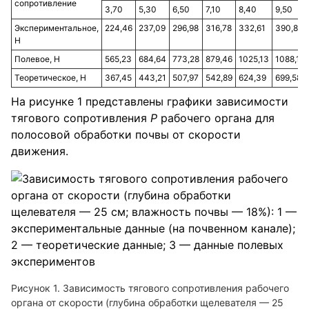
сопротивление
3,70
5,30
6,50
7,10
8,40
9,50
Экспериментальное,
224,46
237,09
296,98
316,78
332,61
390,87
Н
Полевое, Н
565,23
684,64
773,28
879,46
1025,13
1088,1
Теоретическое, Н
367,45
443,21
507,97
542,89
624,39
699,58
На рисунке 1 представлены графики зависимости
тягового сопротивления
Р
рабочего органа для
полосовой обработки почвы от скорости
движения.
Рисунок 1. Зависимость тягового сопротивления рабочего
органа от скорости (глубина обработки щелевателя — 25