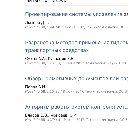
Проектирование системы управления э
Лытнев Д.Г.
NovaInfo
68
, с.44-50,
19 июня 2017
, Технические науки,
CC B
Разработка методов применения гидром
транспортных средствах
Сухов А.А.
Кузнецов Е.В.
NovaInfo
68
, с.28-33,
19 июня 2017
, Технические науки,
CC B
Обзор нормативных документов при ра
Поляк А.И.
NovaInfo
68
, с.26-28,
19 июня 2017
, Технические науки,
CC B
Алгоритм работы систем контроля уста
Власов С.В.
Моисеев Ю.И.
NovaInfo
68
, с.37-44,
19 июня 2017
, Технические науки,
CC B