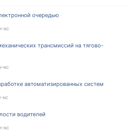
лектронной очередью
Y-NC
еханических трансмиссий на тягово-
Y-NC
зработке автоматизированных систем
Y-NC
лости водителей
Y-NC