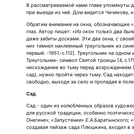
В рассматриваемой нами главе упомянуты д
при выезде из неё. Дом видится Чичикову, к
Обратим внимание на окна, обозначающие «
глаз. Автор пишет:
«Из окон только два был
даже забиты досками. Эти два окна, с свое
них темнел наклеенный треугольник из син
первый. -1951.-с.112]. Треугольник на одно
Треугольник- символ Святой троицы [4, с.17
нисхождение во тьму перед возрождением [5
сад), нужно пройти через тьму. Сад находи
свободно, выходя за село и пропадая в поле
Сад
Сад - один из излюбленных образов художе
для русской традиции, особенно поэтическо
Онегине»; «Запустение» Е.А.Баратынского; «
создавая пейзаж сада Плюшкина, входил в 