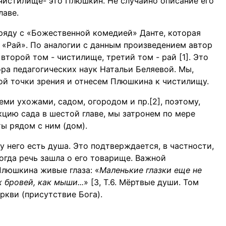
 чистилище- это Плюшкин. Не случайно описание его
лаве.
 ряду с «Божественной комедией» Данте, которая
, «Рай». По аналогии с данным произведением автор
второй том - чистилище, третий том - рай [1]. Это
ра педагогических наук Натальи Беляевой. Мы,
той точки зрения и отнесем Плюшкина к чистилищу.
семи ухожами, садом, огородом и пр.[2], поэтому,
кцию сада в шестой главе, мы затронем по мере
ы рядом с ним (дом).
у него есть душа. Это подтверждается, в частности,
гда речь зашла о его товарище. Важной
Плюшкина живые глаза: «
Маленькие глазки еще не
 бровей, как мыши...
» [3, Т.6. Мёртвые души. Том
церкви (присутствие Бога).