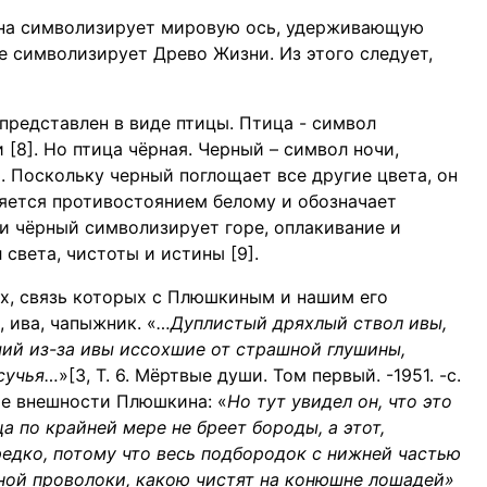
онна символизирует мировую ось, удерживающую
е символизирует Древо Жизни. Из этого следует,
представлен в виде птицы. Птица - символ
[8]. Но птица чёрная. Черный – символ ночи,
ы. Поскольку черный поглощает все другие цвета, он
ляется противостоянием белому и обозначает
ии чёрный символизирует горе, оплакивание и
света, чистоты и истины [9].
х, связь которых с Плюшкиным и нашим его
 ива, чапыжник. «
…Дуплистый дряхлый ствол ивы,
ий из-за ивы иссохшие от страшной глушины,
сучья…
»[3, Т. 6. Мёртвые души. Том первый. -1951. -с.
ие внешности Плюшкина: «
Но тут увидел он, что это
а по крайней мере не бреет бороды, а этот,
 редко, потому что весь подбородок с нижней частью
зной проволоки, какою чистят на конюшне лошадей»