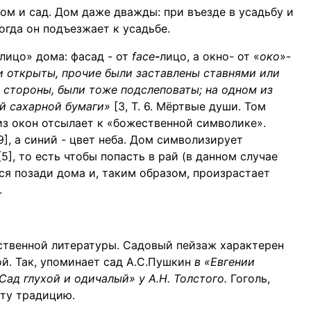
ом и сад. Дом даже дважды: при въезде в усадьбу и
огда он подъезжает к усадьбе.
лицо» дома: фасад - от
face
-
лицо, а окно- от «
око
»-
и открыты, прочие были заставлены ставнями или
й стороны, были тоже подслеповаты; на одном из
ей сахарной бумаги»
[3, Т. 6. Мёртвые души. Том
м из окон отсылает к «божественной символике».
9], а синий - цвет неба. Дом символизирует
], то есть чтобы попасть в рай (в данном случае
тся позади дома и, таким образом, произрастает
.
ственной литературы. Садовый пейзаж характерен
й. Так, упоминает сад А.С.Пушкин
в «Евгении
Сад глухой и одичалый» у А.Н. Толстого.
Гоголь,
эту традицию.