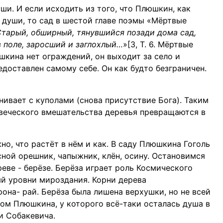
ши. И если исходить из того, что Плюшкин, как
 души, то сад в шестой главе поэмы «Мёртвые
тарый, обширный, тянувшийся позади дома сад,
 поле, заросший и заглохлый…
»[3, Т. 6. Мёртвые
люшкина нет ограждений, он выходит за село и
редоставлен самому себе. Он как будто безграничен.
ивает с куполами (снова присутствие Бога). Таким
веческого вмешательства деревья превращаются в
но, что растёт в нём и как. В саду Плюшкина Гоголь
есной орешник, чапыжник, клён, осину. Остановимся
еве - берёзе. Берёза играет роль Космического
ый уровни мироздания. Корни дерева
рона- рай. Берёза была лишена верхушки, но не всей
зом Плюшкина, у которого всё-таки осталась душа в
и Собакевича.