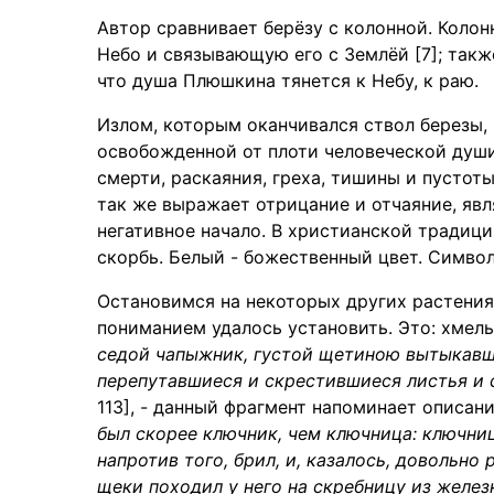
Автор сравнивает берёзу с колонной. Кол
Небо и связывающую его с Землёй [7]; такж
что душа Плюшкина тянется к Небу, к раю.
Излом, которым оканчивался ствол березы, 
освобожденной от плоти человеческой души 
смерти, раскаяния, греха, тишины и пустот
так же выражает отрицание и отчаяние, яв
негативное начало. В христианской традиц
скорбь. Белый - божественный цвет. Символ 
Остановимся на некоторых других растения
пониманием удалось установить. Это: хмель,
седой чапыжник, густой щетиною вытыкавш
перепутавшиеся и скрестившиеся листья и 
113], - данный фрагмент напоминает описан
был скорее ключник, чем ключница: ключниц
напротив того, брил, и, казалось, довольно
щеки походил у него на скребницу из желе