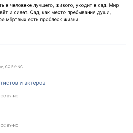
ь в человеке лучшего, живого, уходит в сад. Мир
вёт и сияет. Сад, как место пребывания души,
ре мёртвых есть проблеск жизни.
ки,
CC BY-NC
тистов и актёров
,
CC BY-NC
,
CC BY-NC