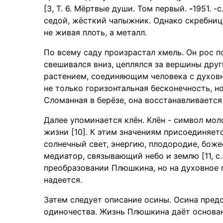
[3, Т. 6. Мёртвые души. Том первый.
-
1951. -
седой, жёсткий чапыжник. Однако скребница
не живая плоть, а металл.
По всему саду произрастал хмель. Он рос п
свешивался вниз, цеплялся за вершины друг
растением, соединяющим человека с духов
не только горизонтальная бесконечность, н
Сломанная в берёзе, она восстанавливается
Далее упоминается клён. Клён - символ мол
жизни [10]. К этим значениям присоединяетс
солнечный свет, энергию, плодородие, боже
медиатор, связывающий небо и землю [11, с
преобразовании Плюшкина, но на духовное п
надеется.
Затем следует описание осины. Осина предс
одиночества. Жизнь Плюшкина даёт основани