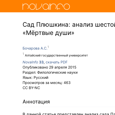
Сад Плюшкина: анализ шестой
«Мёртвые души»
Бочарова А.С.
Алтайский государственный университет
NovaInfo
33
,
скачать PDF
Опубликовано
29 апреля 2015
Раздел:
Филологические науки
Язык:
Русский
Просмотров за месяц:
463
CC BY-NC
Аннотация
В данной статье представлен анализ сада П