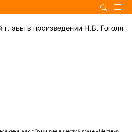
 главы в произведении Н.В. Гоголя
люшкина, как образа рая в шестой главе «Мертвых