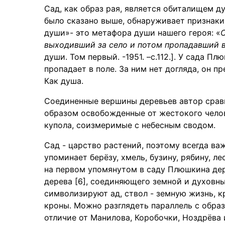
Сад, как образ рая, является обиталищем ду
было сказано выше, обнаруживает признаки
души»- это метафора души нашего героя: «
С
выходивший за село и потом пропадавший в
души. Том первый. -1951. –с.112.]. У сада П
пропадает в поле. За ним нет догляда, он п
Как душа.
Соединенные вершины деревьев автор сравн
образом освобожденные от жестокого чело
купола, соизмеримые с небесным сводом.
Сад - царство растений, поэтому всегда важ
упоминает берёзу, хмель, бузину, рябину, л
на первом упомянутом в саду Плюшкина дер
дерева [6], соединяющего земной и духовн
символизируют ад, ствол - земную жизнь, к
кроны. Можно разглядеть параллель с обра
отличие от Манилова, Коробочки, Ноздрёва 