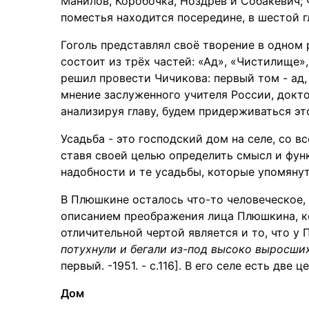
Манилов, Коробочка, Ноздрёв и Собакевич;
поместья находится посередине, в шестой г
Гоголь представлял своё творение в одном
состоит из трёх частей: «Ад», «Чистилище»
решил провести Чичикова: первый том - ад, 
мнение заслуженного учителя России, докто
анализируя главу, будем придерживаться э
Усадьба - это господский дом на селе, со в
ставя своей целью определить смысл и фун
надобности и те усадьбы, которые упомянут
В Плюшкине осталось что-то человеческое, 
описанием преображения лица Плюшкина, ко
отличительной чертой является и то, что у 
потухнули и бегали из-под высоко выросших
первый. -1951. - с.116]. В его селе есть две 
Дом