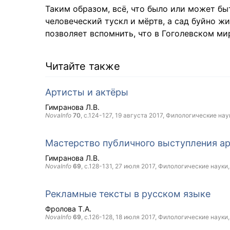
Таким образом, всё, что было или может быт
человеческий тускл и мёртв, а сад буйно жи
позволяет вспомнить, что в Гоголевском ми
Читайте также
Артисты и актёры
Гимранова Л.В.
NovaInfo
70
, с.124-127,
19 августа 2017
, Филологические нау
Мастерство публичного выступления ар
Гимранова Л.В.
NovaInfo
69
, с.128-131,
27 июля 2017
, Филологические науки
Рекламные тексты в русском языке
Фролова Т.А.
NovaInfo
69
, с.126-128,
18 июля 2017
, Филологические науки