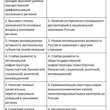
доходов (высокий уровень
имущественной
дифференциации
населения в регионе)
2. Высокая степень
2. Наличие исторически сложившихся
изношенности основных
диспропорций в национальной
фондов в экономике
экономике России
региона
3. Низкая инновационная
3. Низкая инновационная активность
активность региональных
России в сравнении с другими
субъектов хозяйствования
странами
4. Слабая развитость
4. Слабая развитость
региональной
общегосударственной
инфраструктуры
инфраструктуры (транспортной,
(транспортной, банковской,
банковской, социальной, рыночной,
социальной, рыночной,
инновационной)
инновационной)
5. Наличие теневых
5. Криминализация некоторых видов
(нелегальных,
внешнеэкономических связей,
нерегистрируемых)
неконтролируемый вывоз капиталов из
операций в экономике
России
региона
6. Снижение уровня
6. Несовершенство