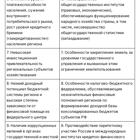
платежеспособности
общегосударственных институтов
населения, сужение
(правовых, экономических),
внутреннего
обеспечивающих функционирование
потребительского рынка,
народного хозяйства страны, в том
рост уровня кредитного
числе, несовершенство
бремени
общегосударственной статистики
(«закредитованности»)
(запаздывание)
населения региона
7. Невысокая
7. Особенности закрепления земель за
инвестиционная
уровнями государственного
привлекательность
управления и вызванные этим
региональных субъектов
ограничения землепользования
хозяйствования
8. Низкий доходный
8. Особенности налогово-бюджетного
потенциал бюджетной
федерализма, обуславливающие
системы региона и
незначительные финансовые
высокая степень
полномочия регионов по
зависимости от
формированию доходной базы
финансовой помощи из
консолидированных бюджетов
федерального центра
субъектов РФ
9. Наличие коррупционных
9. Противодействие паритетному
явлений в органах
участию России в международных
государственной и местной
институтах кредитно-финансового