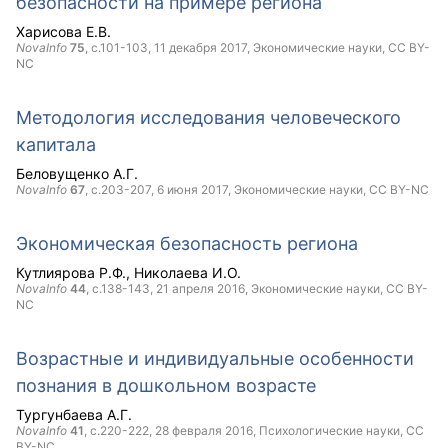
безопасности на примере региона
Харисова Е.В.
NovaInfo
75
, с.101-103,
11 декабря 2017
, Экономические науки,
CC BY-
NC
Методология исследования человеческого
капитала
Беловущенко А.Г.
NovaInfo
67
, с.203-207,
6 июня 2017
, Экономические науки,
CC BY-NC
Экономическая безопасность региона
Кутлиярова Р.Ф.
Николаева И.О.
NovaInfo
44
, с.138-143,
21 апреля 2016
, Экономические науки,
CC BY-
NC
Возрастные и индивидуальные особенности
познания в дошкольном возрасте
Тургунбаева А.Г.
NovaInfo
41
, с.220-222,
28 февраля 2016
, Психологические науки,
CC
BY-NC