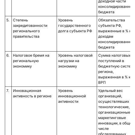
доходной части
консолидированног
бюджета
5.​
Степень
Уровень
Обязательства
закредитованности
государственного
субъекта РФ,
регионального
долга субъекта РФ
выраженные в % к
правительства
доходам
консолидированног
бюджета
6.​
Налоговое бремя на
Уровень налоговой
Сумма налоговых
региональную
нагрузки на
поступлений в
экономику
экономику
бюджетную систем
региона,
выраженная в % к
ВРП
7.​
Инновационная
Уровень
Удельный вес
активность в регионе
инновационной
организаций,
активности
осуществлявших
технологические,
организационные,
маркетинговые
инновации, в общем
числе
обследованных