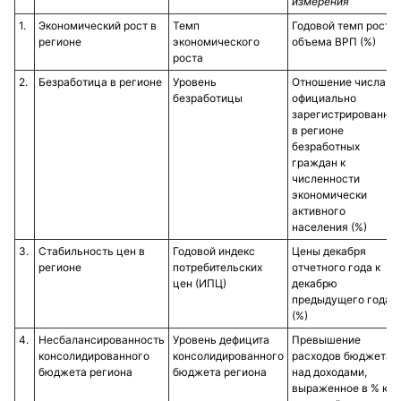
измерения
1.​
Экономический рост в
Темп
Годовой темп роста
регионе
экономического
объема ВРП (%)
роста
2.​
Безработица в регионе
Уровень
Отношение числа
безработицы
официально
зарегистрированны
в регионе
безработных
граждан к
численности
экономически
активного
населения (%)
3.​
Стабильность цен в
Годовой индекс
Цены декабря
регионе
потребительских
отчетного года к
цен (ИПЦ)
декабрю
предыдущего года
(%)
4.​
Несбалансированность
Уровень дефицита
Превышение
консолидированного
консолидированного
расходов бюджета
бюджета региона
бюджета региона
над доходами,
выраженное в % к