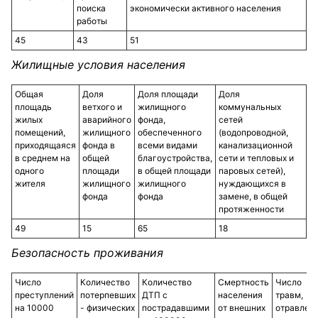
поиска
экономически активного населения
работы
45
43
51
Жилищные условия населения
Общая
Доля
Доля площади
Доля
площадь
ветхого и
жилищного
коммунальных
жилых
аварийного
фонда,
сетей
помещений,
жилищного
обеспеченного
(водопроводной,
приходящаяся
фонда в
всеми видами
канализационной
в среднем на
общей
благоустройства,
сети и тепловых и
одного
площади
в общей площади
паровых сетей),
жителя
жилищного
жилищного
нуждающихся в
фонда
фонда
замене, в общей
протяженности
49
15
65
18
Безопасность проживания
Число
Количество
Количество
Смертность
Число
преступлений
потерпевших
ДТП с
населения
травм,
на 10000
- физических
пострадавшими
от внешних
отравлен