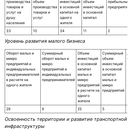
производства
объем
инвестиций
объем
прибыльных
товаров и
производства
в основной
инвестиций
предприятий
услуг на
товаров и
капитал на
в основной
душу
услуг
одного
капитал
населения
жителя
33
10
34
11
2
Уровень развития малого бизнеса
Оборот малых и
Суммарный
Объем
Суммарный
До
микро
оборот малых и
инвестиций
объем
би
предприятий и
микро
в основной
инвестиций
ин
индивидуальных
предприятий и
капитал
в основной
пр
предпринимателей
индивидуальных
малых и
капитал
в 
в расчете на
предпринимателей
микро
малых и
эк
одного жителя
предприятий
микро
ак
в расчете на
предприятий
одного
жителя
29
9
25
5
34
Освоенность территории и развитие транспортной
инфраструктуры