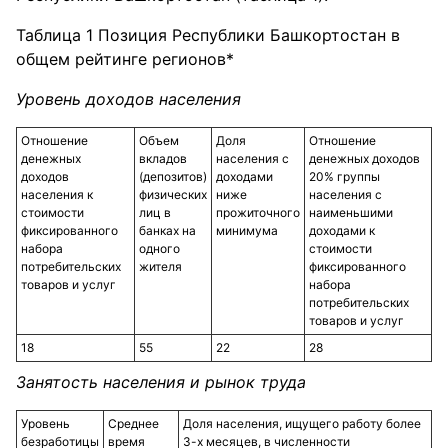
Таблица 1 Позиция Республики Башкортостан в
общем рейтинге регионов*
Уровень доходов населения
Отношение
Объем
Доля
Отношение
денежных
вкладов
населения с
денежных доходов
доходов
(депозитов)
доходами
20% группы
населения к
физических
ниже
населения с
стоимости
лиц в
прожиточного
наименьшими
фиксированного
банках на
минимума
доходами к
набора
одного
стоимости
потребительских
жителя
фиксированного
товаров и услуг
набора
потребительских
товаров и услуг
18
55
22
28
Занятость населения и рынок труда
Уровень
Среднее
Доля населения, ищущего работу более
безработицы
время
3-х месяцев, в численности