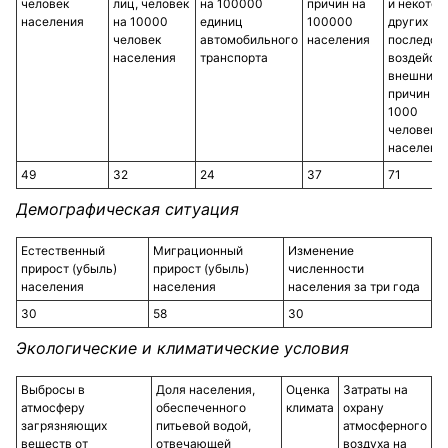
человек
лиц, человек
на 100000
причин на
и некотор
населения
на 10000
единиц
100000
других
человек
автомобильного
населения
последст
населения
транспорта
воздейст
внешних
причин на
1000
человек
населени
49
32
24
37
71
Демографическая ситуация
Естественный
Миграционный
Изменение
прирост (убыль)
прирост (убыль)
численности
населения
населения
населения за три года
30
58
30
Экологические и климатические условия
Выбросы в
Доля населения,
Оценка
Затраты на
атмосферу
обеспеченного
климата
охрану
загрязняющих
питьевой водой,
атмосферного
веществ от
отвечающей
воздуха на