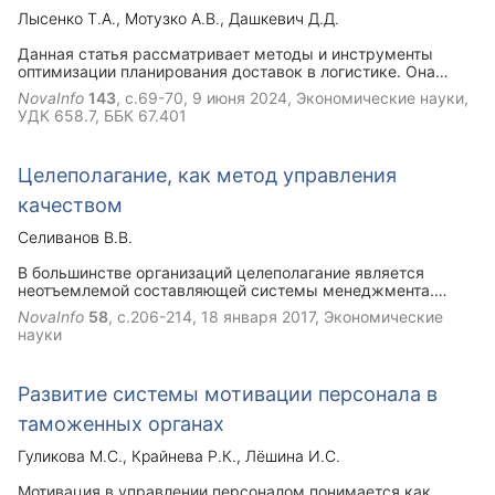
Лысенко Т.А.
Мотузко А.В.
Дашкевич Д.Д.
Данная статья рассматривает методы и инструменты
оптимизации планирования доставок в логистике. Она
анализирует современные подходы к построению
NovaInfo
143
, с.69-70,
9 июня 2024
, Экономические науки,
эффективных маршрутов, включая использование
УДК 658.7, ББК 67.401
специализированных программных систем, алгоритмов
оптимизации и учета различных ограничений. Статья также
обсуждает важность оптимизации маршрутов для
Целеполагание, как метод управления
снижения затрат, повышения производительности и
улучшения обслуживания клиентов в логистических
качеством
системах.
Селиванов В.В.
В большинстве организаций целеполагание является
неотъемлемой составляющей системы менеджмента.
Наличие измеримых целей, касающихся всех основных
NovaInfo
58
, с.206-214,
18 января 2017
, Экономические
составляющих деятельности организации, требуется
науки
стандартом ISO 9001 и многими другими системными
стандартами. Также целеполагание является важным
элементом многих других методов, концепций и
Развитие системы мотивации персонала в
инструментов менеджмента: системы сбалансированных
показателей, системы управления по целям и др. Однако
таможенных органах
ряд специалистов критически относится к массовому
использованию целей в деятельности организаций Цель
Гуликова М.С.
Крайнева Р.К.
Лёшина И.С.
данной статьи — помочь каждой организации прийти к
собственному осознанному решению в этой дискуссии.
Мотивация в управлении персоналом понимается как