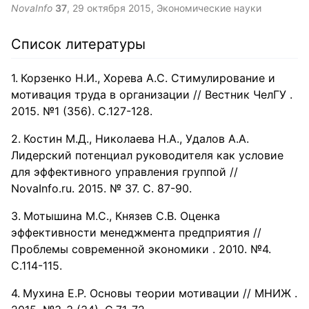
важным фактором в достижении поставленных целей.
NovaInfo
37
,
29 октября 2015
, Экономические науки
Рассмотрен перечень качеств и функций, которыми
должен обладать лидер. А также, обобщены методы
управления группой.
Список литературы
Корзенко Н.И., Хорева А.С. Стимулирование и
мотивация труда в организации // Вестник ЧелГУ .
2015. №1 (356). С.127-128.
Костин М.Д., Николаева Н.А., Удалов А.А.
Лидерский потенциал руководителя как условие
для эффективного управления группой //
NovaInfo.ru. 2015. № 37. С. 87-90.
Мотышина М.С., Князев С.В. Оценка
эффективности менеджмента предприятия //
Проблемы современной экономики . 2010. №4.
С.114-115.
Мухина Е.Р. Основы теории мотивации // МНИЖ .