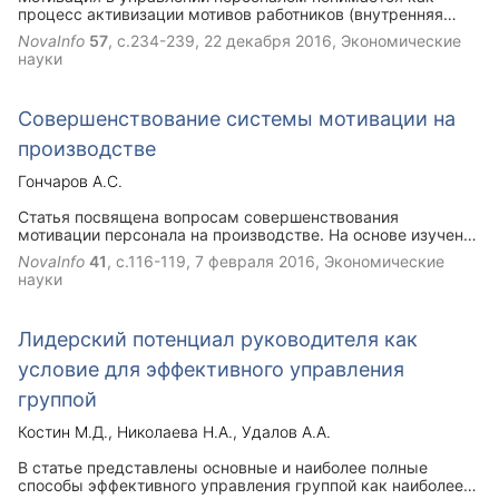
процесс активизации мотивов работников (внутренняя
мотивация) и создания стимулов (внешняя мотивация) для
NovaInfo
57
, с.234-239,
22 декабря 2016
, Экономические
их побуждения к эффективному труду. Целью мотивации
науки
является формирование комплекса условий,
побуждающих человека к осуществлению действий,
направленных на достижение цели с максимальным
Совершенствование системы мотивации на
эффектом. Процесс мотивации упрощенно может быть
разбит на следующие этапы: выявление потребностей,
производстве
формирование и развитие мотивов, управление ими с
целью изменения поведения людей, необходимого для
Гончаров А.С.
реализации целей, корректировка мотивационного
процесса в зависимости от степени достижения
Cтатья посвящена вопросам совершенствования
результатов. В статье рассмотрены вопросы
мотивации персонала на производстве. На основе изучения
совершенствования системы мотивации.
теоретических подходов к проблеме мотивации и
NovaInfo
41
, с.116-119,
7 февраля 2016
, Экономические
мотивационных теорий, автор показывает, что система
науки
мотивации персонала должна изменяться, постоянно
развиваться, учитывать потребности, как собственников
предприятия, так и наемных работников, а также
Лидерский потенциал руководителя как
стратегические цели развития предприятия.
условие для эффективного управления
группой
Костин М.Д.
Николаева Н.А.
Удалов А.А.
В статье представлены основные и наиболее полные
способы эффективного управления группой как наиболее