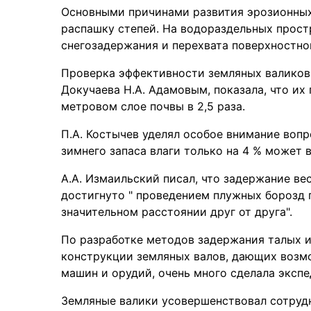
Основными причинами развития эрозионных 
распашку степей. На водораздельных простр
снегозадержания и перехвата поверхностног
Проверка эффективности земляных валиков 
Докучаева Н.А. Адамовым, показала, что их
метровом слое почвы в 2,5 раза.
П.А. Костычев уделял особое внимание вопр
зимнего запаса влаги только на 4 % может в
А.А. Измаильский писал, что задержание ве
достигнуто " проведением плужных борозд 
значительном расстоянии друг от друга".
По разработке методов задержания талых и
конструкции земляных валов, дающих возм
машин и орудий, очень много сделала экспе
Земляные валики усовершенствовал сотрудн