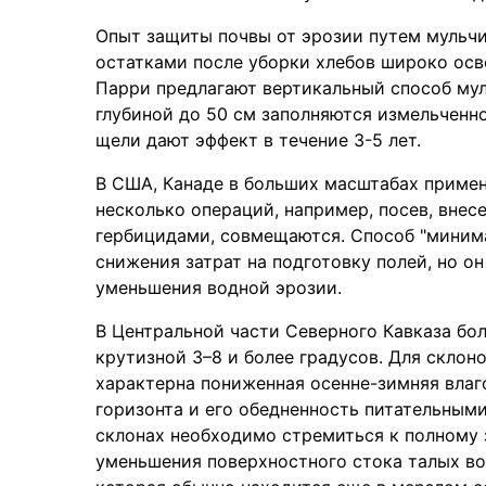
Опыт защиты почвы от эрозии путем мульчи
остатками после уборки хлебов широко осве
Парри предлагают вертикальный способ му
глубиной до 50 см заполняются измельченно
щели дают эффект в течение 3-5 лет.
В США, Канаде в больших масштабах примен
несколько операций, например, посев, внес
гербицидами, совмещаются. Способ "миним
снижения затрат на подготовку полей, но о
уменьшения водной эрозии.
В Центральной части Северного Кавказа бо
крутизной 3–8 и более градусов. Для склон
характерна пониженная осенне-зимняя влаг
горизонта и его обедненность питательным
склонах необходимо стремиться к полному 
уменьшения поверхностного стока талых в