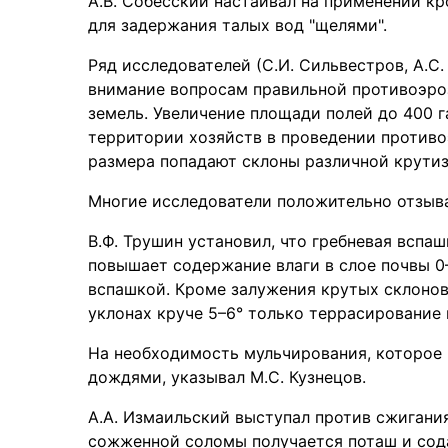
А.В. Собесский настаивал на применении кр
для задержания талых вод "щелями".
Ряд исследователей (С.И. Сильвестров, А.С.
внимание вопросам правильной противоэро
земель. Увеличение площади полей до 400 
территории хозяйств в проведении противо
размера попадают склоны различной крутиз
Многие исследователи положительно отзыва
В.Ф. Трушин установил, что гребневая вспа
повышает содержание влаги в слое почвы 0–
вспашкой. Кроме залужения крутых склонов
уклонах круче 5–6° только террасирование
На необходимость мульчирования, которое 
дождями, указывал М.С. Кузнецов.
А.А. Измаильский выступал против сжигания
сожженной соломы получается поташ и сод