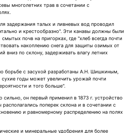
севы многолетних трав в сочетании с
лях.
 для задержания талых и ливневых вод проводил
нтально и крестообразно". Эти канавы должны были
 смытых почв на пригорках, где "хлеб всегда почти
бствовать накоплению снега для защиты озимых от
й вниз по склону, задерживать влагу летних
о борьбе с засухой разработаны А.Н. Шишкиным,
в сухие годы может увеличить урожай почти
ероятности и того больше".
о сильно, он первый применил в 1873 г. устройство
 располагались поперек склона и в сочетании с
новению и равномерному распределению на полях
нические и минеральные удобрения для более