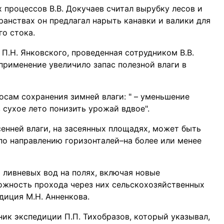
процессов В.В. Докучаев считал вырубку лесов и
анствах он предлагал нарыть канавки и валики для
о стока.
П.Н. Янковского, проведенная сотрудником В.В.
 применение увеличило запас полезной влаги в
осам сохранения зимней влаги: " – уменьшение
 сухое лето понизить урожай вдвое".
сенней влаги, на засеянных площадях, может быть
по направлению горизонталей–на более или менее
 ливневых вод на полях, включая новые
ожность прохода через них сельскохозяйственных
диция М.Н. Анненкова.
ик экспедиции П.П. Тихобразов, который указывал,