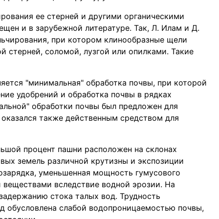
рования ее стерней и другими органическими
щен и в зарубежной литературе. Так, Л. Илам и Д.
льчирования, при котором клинообразные щели
й стерней, соломой, лузгой или опилками. Такие
яется "минимальная" обработка почвы, при которой
ение удобрений и обработка почвы в рядках
альной" обработки почвы был предложен для
н оказался также действенным средством для
льшой процент пашни расположен на склонах
овых земель различной крутизны и экспозиции
озарядка, уменьшенная мощность гумусового
и веществами вследствие водной эрозии. На
задержанию стока талых вод. Трудность
од обусловлена слабой водопроницаемостью почвы,