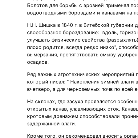
Болотов для борьбы с эрозией применял по
водоотводными бороздами и канавами на по
Н.Н. Шишка в 1840 г. в Витебской губернии
своеобразное бороздование: "вдоль, горизо
улучшать физические свойства (разрыхлять)
плохо родится, всегда редко низко", спосо
вымерзания, препятствовать смыву удобрени
осадков.
Ряд важных агротехнических мероприятий п
который писал: " Накопления зимней влаги 
вчетверо, а для черноземных почв по всей в
На склонах, где засуха проявляется особенн
открытых канав, улавливающих сток. Канавы
кротовым дренажем способствовали проник
задержанной влаги.
Кроме того, он рекомендовал вносить орга