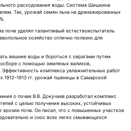
ельного расходования воды. Система Шишкина
елем. Так, урожай семян льна на дренажированных
%.
а почв уделял талантливый естествоиспытатель
ревопольное хозяйство отлично полезно для
ивать вешние воды и бороться с оврагами путем
досборе с помощью земляных валиков,
. Эффективность комплекса увлажнительных работ
ах 1912–1913 гг. урожай пшеницы в Самарской
ения о почве В.В. Докучаев разработал комплекс
тепей с целью получения высоких, устойчивых
е эрозии почв. Он писал, что с повышенных участков
ледовательно и снос всех легко смывающихся