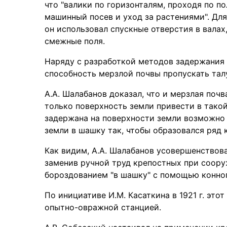
что "валики по горизонталям, проходя по по
машинный посев и уход за растениями". Для
он использовал спускные отверстия в валах
смежные поля.
Наряду с разработкой методов задержания т
способность мерзлой почвы пропускать тал
А.А. Шалабанов доказал, что и мерзлая почв
только поверхность земли привести в такой
задержана на поверхности земли возможно 
земли в шашку так, чтобы образовался ряд 
Как видим, А.А. Шалабанов усовершенствова
заменив ручной труд крепостных при соору
бороздованием "в шашку" с помощью конног
По инициативе И.М. Касаткина в 1921 г. эт
опытно-овражной станцией.