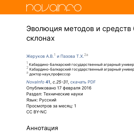
Эволюция методов и средств 
склонах
Жеруков А.В.
Пазова Т.Х.
Кабардино-Балкарский государственный аграрный универс
Кабардино-Балкарский государственный аграрный универс
доктор наук,профессор
NovaInfo
41
,
с.
25-31
,
скачать PDF
Опубликовано
17 февраля 2016
Раздел:
Технические науки
Язык:
Русский
Просмотров за месяц:
1
CC BY-NC
Аннотация