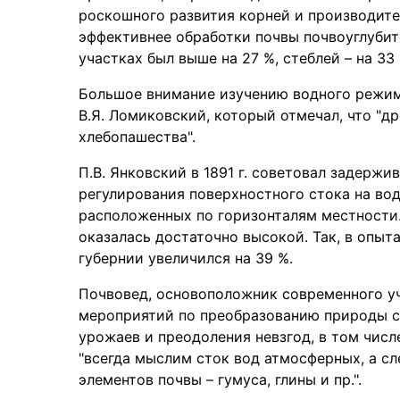
роскошного развития корней и производит
эффективнее обработки почвы почвоуглубит
участках был выше на 27 %, стеблей – на 33 
Большое внимание изучению водного режим
В.Я. Ломиковский, который отмечал, что "д
хлебопашества".
П.В. Янковский в 1891 г. советовал задерж
регулирования поверхностного стока на во
расположенных по горизонталям местности
оказалась достаточно высокой. Так, в опыт
губернии увеличился на 39 %.
Почвовед, основоположник современного уч
мероприятий по преобразованию природы с
урожаев и преодоления невзгод, в том числ
"всегда мыслим сток вод атмосферных, а с
элементов почвы – гумуса, глины и пр.".