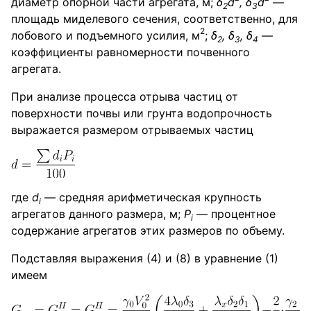
диаметр опорной части агрегата, м;
δ
d
, δ
d
—
2
3
площадь миделевого сечения, соответственно, для
2
лобового и подъемного усилия, м
;
δ
, δ
, δ
—
2
3
4
коэффициенты равномерности почвенного
агрегата.
При анализе процесса отрыва частиц от
поверхности почвы или грунта водопрочность
выражается размером отрываемых частиц
где
d
— средняя арифметическая крупность
i
агрегатов данного размера, м;
P
— процентное
i
содержание агрегатов этих размеров по объему.
Подставляя выражения (4) и (8) в уравнение (1)
имеем