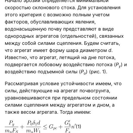
Начало эрозии определяется минимальной
скоростью склонового стока. Для установления
этого критерия с возможно полным учетом
факторов, обуславливающих явления,
водонасыщенную почву представляют в виде
однородных агрегатов (отдельностей), связанных
между собой силами сцепления. Будем считать,
что агрегат имеет форму шара диаметром
d
.
Известно, что агрегат, летящий на дне потока,
подвергается лобовому воздействию потока (
Р
) и
у
воздействию подъемной силы (
Р
) (рис. 1).
о
Рассматривая условие устойчивости имеем, что
силы, действующие на агрегат почвогрунта,
уравновешиваются при предельном состоянии
силами сцепления между агрегатом и дном, а
также весом агрегата. Тогда имеем:
(1)