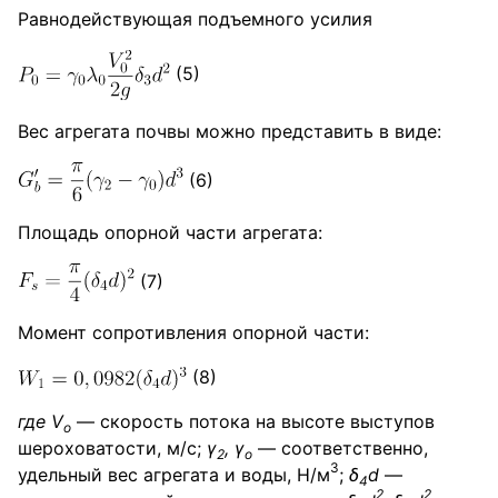
Равнодействующая подъемного усилия
(5)
Вес агрегата почвы можно представить в виде:
(6)
Площадь опорной части агрегата:
(7)
Момент сопротивления опорной части:
(8)
где V
— скорость потока на высоте выступов
o
шероховатости, м/с;
γ
, γ
— соответственно,
2
о
3
удельный вес агрегата и воды, Н/м
;
δ
d
—
4
2
2