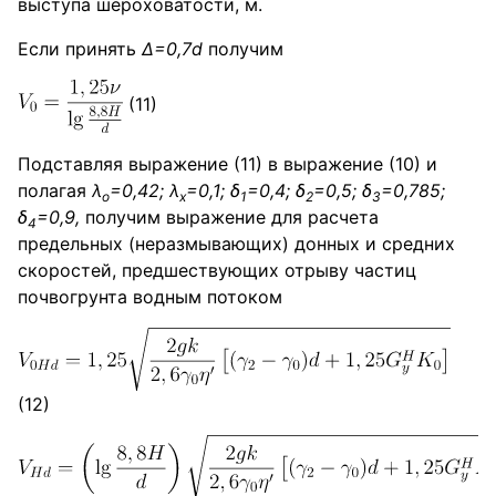
выступа шероховатости, м.
Если принять
Δ=0,7
d
получим
(11)
Подставляя выражение (11) в выражение (10) и
полагая
λ
=0,42; λ
=0,1; δ
=0,4; δ
=0,5; δ
=0,785;
о
х
1
2
3
δ
=0,9,
получим выражение для расчета
4
предельных (неразмывающих) донных и средних
скоростей, предшествующих отрыву частиц
почвогрунта водным потоком
(12)