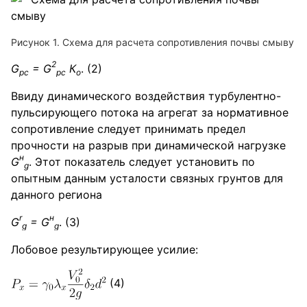
Рисунок 1. Схема для расчета сопротивления почвы смыву
2
G
= G
К
. (2)
pc
pc
о
Ввиду динамического воздействия турбулентно-
пульсирующего потока на агрегат за нормативное
сопротивление следует принимать предел
прочности на разрыв при динамической нагрузке
н
G
. Этот показатель следует установить по
g
опытным данным усталости связных грунтов для
данного региона
r
н
G
= G
. (3)
g
g
Лобовое результирующее усилие:
(4)