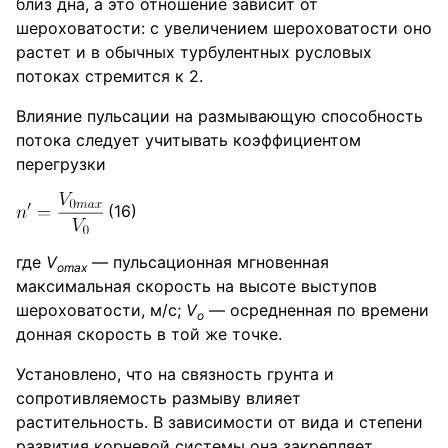
близ дна, а это отношение зависит от
шероховатости: с увеличением шероховатости оно
растет и в обычных турбулентных русловых
потоках стремится к 2.
Влияние пульсации на размывающую способность
потока следует учитывать коэффициентом
перегрузки
(16)
где
V
— пульсационная мгновенная
omax
максимальная скорость на высоте выступов
шероховатости, м/с;
V
— осредненная по времени
о
донная скорость в той же точке.
Установлено, что на связность грунта и
сопротивляемость размыву влияет
растительность. В зависимости от вида и степени
развития корневой системы она закрепляет