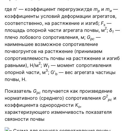
где n' — коэффициент перегрузки;где
m
и
m
—
p
и
коэффициенты условий деформации агрегатов,
соответственно, на растяжение и изгиб;
F
—
s
2
площадь опорной части агрегата почвы, м
;
δ
—
1
плечо лобового сопротивления, м;
G
—
pc
наименьшее возможное сопротивление
почвогрунтов на растяжение (принимаем
сопротивляемость почвы на растяжение и изгиб
2
равными), Н/м
;
W
— момент сопротивления
1
3
опорной части, м
; G'
— вес агрегата частицы
b
почвы, Н.
Показатель
G
получается как произведение
pc
2
нормативного (среднего) сопротивления
G
и
pc
коэффициента однородности
К
,
о
характеризующего изменчивость показателя
связности почвы