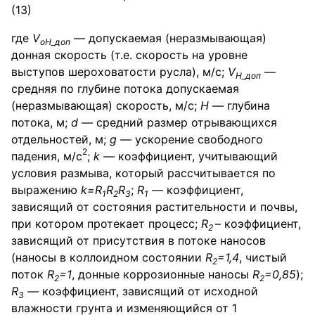
(13)
где
V
— допускаемая (неразмывающая)
oH
_доп
донная скорость (т.е. скорость на уровне
выступов шероховатости русла), м/с;
V
—
H
_доп
средняя по глубине потока допускаемая
(неразмывающая) скорость, м/с;
Н
— глубина
потока, м;
d
— средний размер отрывающихся
отдельностей, м;
g
— ускорение свободного
2
падения, м/с
;
k
— коэффициент, учитывающий
условия размыва, который рассчитывается по
выражению
k=
R
R
R
;
R
— коэффициент,
1
2
3
1
зависящий от состояния растительности и почвы,
при котором протекает процесс;
R
– коэффициент,
2
зависящий от присутствия в потоке наносов
(наносы в коллоидном состоянии
R
=1,4
, чистый
2
поток
R
=1
, донные коррозионные наносы
R
=0,85
);
2
2
R
— коэффициент, зависящий от исходной
3
влажности грунта и изменяющийся от 1