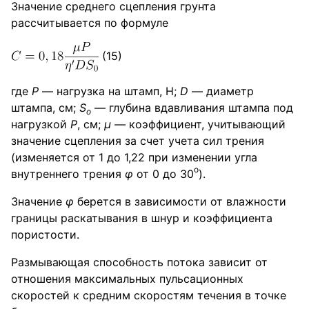
Значение среднего сцепления грунта
рассчитывается по формуле
(15)
где
Р
— нагрузка на штамп, Н;
D
— диаметр
штампа, см;
S
— глубина вдавливания штампа под
o
нагрузкой
Р
, см;
μ —
коэффициент, учитывающий
значение сцепления за счет учета сил трения
(изменяется от 1 до 1,22 при изменении угла
о
внутреннего трения
φ
от 0 до 30
).
Значение
φ
берется в зависимости от влажности
границы раскатывания в шнур и коэффициента
пористости.
Размывающая способность потока зависит от
отношения максимальных пульсационных
скоростей к средним скоростям течения в точке