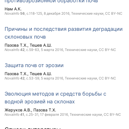
противоэрозионной обработки почв
Нам А.К.
NovaInfo
56
, с.118-125,
8 декабря 2016
, Технические науки,
CC BY-NC
Причины и последствия развития деградации
склоновых почв
Пазова Т.Х.
Тешев А.Ш.
NovaInfo
42
, с.59-63,
5 марта 2016
, Технические науки,
CC BY-NC
Защита почв от эрозии
Пазова Т.Х.
Тешев А.Ш.
NovaInfo
42
, с.53-59,
5 марта 2016
, Технические науки,
CC BY-NC
Эволюция методов и средств борьбы с
водной эрозией на склонах
Жеруков А.В.
Пазова Т.Х.
NovaInfo
41
, с.25-31,
17 февраля 2016
, Технические науки,
CC BY-NC