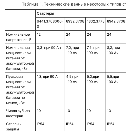
Таблица 1. Технические данные некоторых типов стар
Стартеры
6441.3708000-
8932.3708
1832.3778
8942.3708
8
0
Номинальное
12
24
24
24
2
напряжение, В
Номинальная
3,3, при 90 Ач
7,0, при
7,5, при
8,2, при
7,
мощность при
110 Ач
190 Ач
190 Ач
1
питании от
аккумуляторной
батареи, кВт
Пусковая
1,8, при 90 Ач
4,5,при
5,0,при
5,5,при
5
мощность при
110 Ач
190 Ач
190 Ач
1
питании от
аккумуляторной
батареи не
менее, кВт
Число зубьев
10
10
10
10
1
шестерни
Степень
IP54
IP54
IP54
IP54
I
защиты