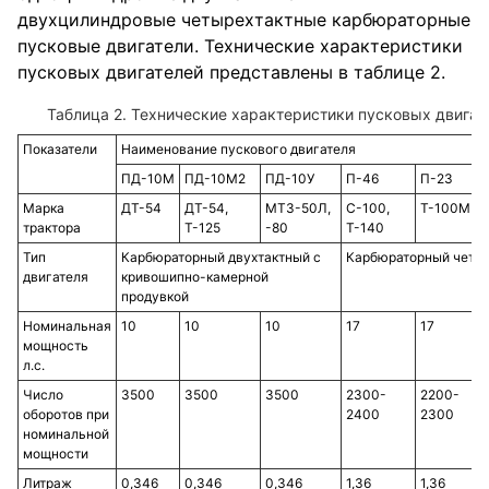
двухцилиндровые четырехтактные карбюраторные
пусковые двигатели. Технические характеристики
пусковых двигателей представлены в таблице 2.
Таблица 2. Технические характеристики пусковых двигате
Показатели
Наименование пускового двигателя
ПД-10М
ПД-10М2
ПД-10У
П-46
П-23
Марка
ДТ-54
ДТ-54,
МТЗ-50Л,
С-100,
Т-100М
трактора
Т-125
-80
Т-140
Тип
Карбюраторный двухтактный с
Карбюраторный четы
двигателя
кривошипно-камерной
продувкой
Номинальная
10
10
10
17
17
мощность
л.с.
Число
3500
3500
3500
2300-
2200-
оборотов при
2400
2300
номинальной
мощности
Литраж
0,346
0,346
0,346
1,36
1,36