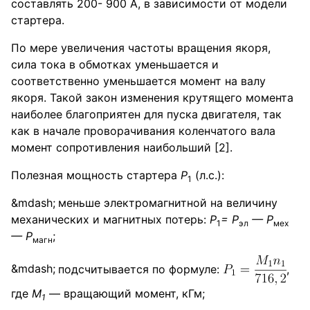
составлять 200- 900 А, в зависимости от модели
стартера.
По мере увеличения частоты вращения якоря,
сила тока в обмотках уменьшается и
соответственно уменьшается момент на валу
якоря. Такой закон изменения крутящего момента
наиболее благоприятен для пуска двигателя, так
как в начале проворачивания коленчатого вала
момент сопротивления наибольший [2].
Полезная мощность стартера
P
(л.с.):
1
меньше электромагнитной на величину
механических и магнитных потерь:
Р
= Р
— Р
1
эл
мех
— Р
;
магн
подсчитывается по формуле:
,
где
M
— вращающий момент, кГм;
1