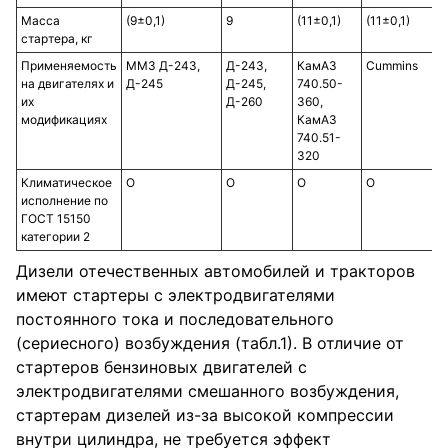
Масса
(9±0,1)
9
(11±0,1)
(11±0,1)
(1
стартера, кг
Применяемость
ММЗ Д-243,
Д-243,
КамАЗ
Cummins
Я
на двигателях и
Д-245
Д-245,
740.50-
Я
их
Д-260
360,
модификациях
КамАЗ
740.51-
320
Климатическое
О
О
О
О
О
исполнение по
ГОСТ 15150
категории 2
Дизели отечественных автомобилей и тракторов
имеют стартеры с электродвигателями
постоянного тока и последовательного
(сериесного) возбуждения (табл.1). В отличие от
стартеров бензиновых двигателей с
электродвигателями смешанного возбуждения,
стартерам дизелей из-за высокой компрессии
внутри цилиндра, не требуется эффект