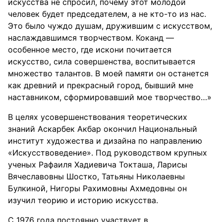
искусства не спросил, почему этот молодой
человек будет председателем, а не кто-то из нас.
Это было чуждо душам, дружившим с искусством,
наслаждавшимся творчеством. Коканд —
особенное место, где искони почитается
искусство, сила совершенства, воспитывается
множество талантов. В моей памяти он останется
как древний и прекрасный город, бывший мне
наставником, сформировавший мое творчество…»
В целях усовершенствования теоретических
знаний Аскарбек Акбар окончил Национальный
институт художества и дизайна по направлению
«Искусствоведение». Под руководством крупных
ученых Рафаиля Хадиевича Токташа, Ларисы
Вячеславовны Шостко, Татьяны Николаевны
Булкиной, Нигоры Рахимовны Ахмедовны он
изучил теорию и историю искусства.
С 1976 года постоянно участвует в