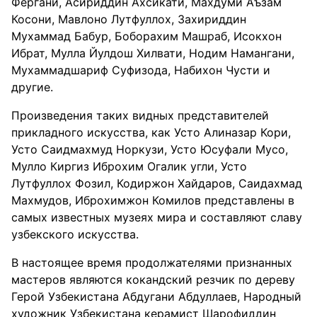
Фергани, Асириддин Ахсикати, Махдуми Аъзам
Косони, Мавлоно Лутфуллох, Захириддин
Мухаммад Бабур, Боборахим Машраб, Исокхон
Ибрат, Мулла Йулдош Хилвати, Нодим Намангани,
Мухаммадшариф Суфизода, Набихон Чусти и
другие.
Произведения таких видных представителей
прикладного искусства, как Усто Алиназар Кори,
Усто Саидмахмуд Норкузи, Усто Юсуфали Мусо,
Мулло Киргиз Иброхим Огалик угли, Усто
Лутфуллох Фозил, Кодиржон Хайдаров, Саидахмад
Махмудов, Иброхимжон Комилов представлены в
самых известных музеях мира и составляют славу
узбекского искусства.
В настоящее время продолжателями признанных
мастеров являются кокандский резчик по дереву
Герой Узбекистана Абдугани Абдуллаев, Народный
художник Узбекистана керамист Шарофиддин