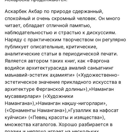
Аскарбек Акбар по природе сдержанный,
спокойный и очень скромный человек. Он много
читает, обладает отличной памятью,
наблюдательностью и страстью к дискуссиям.
Наряду с практическим творчеством он регулярно
публикует описательные, критические,
аналитические статьи в периодической печати.
Является автором таких книг, как «Фарғона
водийси архитектурасида амалий санъатнинг
маънавий-эстетик аҳамияти» («Художественно-
эстетическое значение прикладного искусства в
архитектуре Ферганской долины»),»Наманган
мусаввирлари» («Художники
Намангана»),»Наманган нақшу-нигорлари»,
(«Орнаменты Намангана»),»Гузаллик ва нафосат
куйчиси» («Певец красоты и изящества»),
множества каталогов. Хорошо разбирается в
поэзии и неплохо играет на нескольких