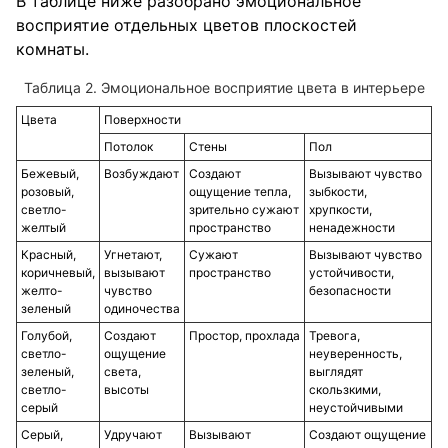
В таблице ниже разобрано эмоциональное
восприятие отдельных цветов плоскостей
комнаты.
Эмоциональное восприятие цвета в интерьере
Цвета
Поверхности
Потолок
Стены
Пол
Бежевый,
Возбуждают
Создают
Вызывают чувство
розовый,
ощущение тепла,
зыбкости,
светло-
зрительно сужают
хрупкости,
желтый
пространство
ненадежности
Красный,
Угнетают,
Сужают
Вызывают чувство
коричневый,
вызывают
пространство
устойчивости,
желто-
чувство
безопасности
зеленый
одиночества
Голубой,
Создают
Простор, прохлада
Тревога,
светло-
ощущение
неуверенность,
зеленый,
света,
выглядят
светло-
высоты
скользкими,
серый
неустойчивыми
Серый,
Удручают
Вызывают
Создают ощущение