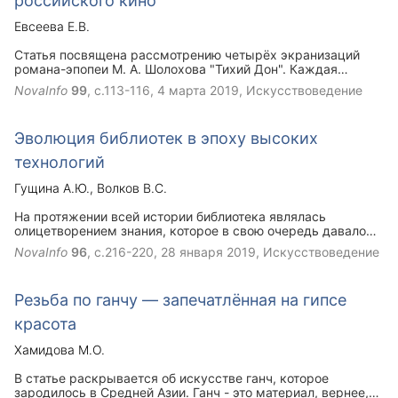
российского кино
Евсеева Е.В.
Статья посвящена рассмотрению четырёх экранизаций
романа-эпопеи М. А. Шолохова "Тихий Дон". Каждая
экранизация сделана в определённый культурный и
NovaInfo
99
, с.113-116,
4 марта 2019
, Искусствоведение
исторический период СССР и современной России.В связи
с этим все четыре фильма различаются подходом к
изображаемому, распределением акцентов, авторской
Эволюция библиотек в эпоху высоких
режиссёрской позицией.
технологий
Гущина А.Ю.
Волков В.С.
На протяжении всей истории библиотека являлась
олицетворением знания, которое в свою очередь давало
единицам преимущество перед другими. Книга или
NovaInfo
96
, с.216-220,
28 января 2019
, Искусствоведение
писание – источник редкой силы, а библиотека – это храм,
придя в который человек может наполниться ею.
Резьба по ганчу — запечатлённая на гипсе
красота
Хамидова М.О.
В статье раскрывается об искусстве ганч, которое
зародилось в Средней Азии. Ганч - это материал, вернее,