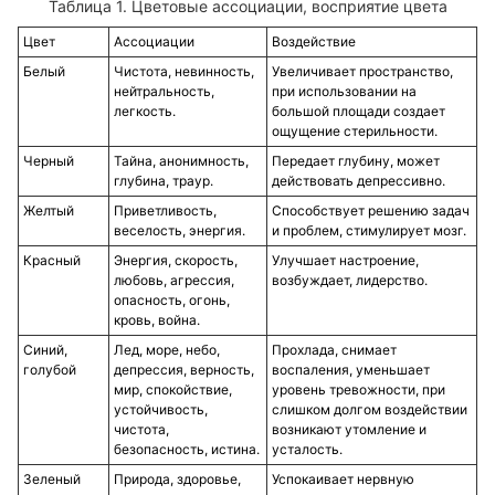
Цветовые ассоциации, восприятие цвета
Цвет
Ассоциации
Воздействие
Белый
Чистота, невинность,
Увеличивает пространство,
нейтральность,
при использовании на
легкость.
большой площади создает
ощущение стерильности.
Черный
Тайна, анонимность,
Передает глубину, может
глубина, траур.
действовать депрессивно.
Желтый
Приветливость,
Способствует решению задач
веселость, энергия.
и проблем, стимулирует мозг.
Красный
Энергия, скорость,
Улучшает настроение,
любовь, агрессия,
возбуждает, лидерство.
опасность, огонь,
кровь, война.
Синий,
Лед, море, небо,
Прохлада, снимает
голубой
депрессия, верность,
воспаления, уменьшает
мир, спокойствие,
уровень тревожности, при
устойчивость,
слишком долгом воздействии
чистота,
возникают утомление и
безопасность, истина.
усталость.
Зеленый
Природа, здоровье,
Успокаивает нервную