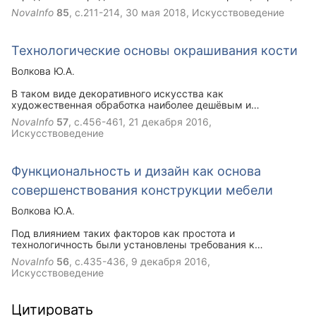
алебастр, который добывают путём измельчения и обжига
NovaInfo
85
, с.211-214,
30 мая 2018
, Искусствоведение
горных известковых пород. После постройки здания
строители приступают к его отделке, где ганч является
основным видом украшения.
Технологические основы окрашивания кости
Волкова Ю.А.
В таком виде декоративного искусства как
художественная обработка наиболее дешёвым и
доступным материалом на сегодняшний день является
NovaInfo
57
, с.456-461,
21 декабря 2016
,
цевка. Она обладает прекрасными декоративными
Искусствоведение
свойствами и легко обрабатывается, в том числе легко
поддается окраске. Окрашивание кости - изменение ее
естественного цвета. И что бы мастер смог воплотить
Функциональность и дизайн как основа
задумку и добиться нужного цвета, необходимо знать
виды и технологию окрашивания, известные благодаря
совершенствования конструкции мебели
опыту косторезов.
Волкова Ю.А.
Под влиянием таких факторов как простота и
технологичность были установлены требования к
конструкции одного из предметов мебели - трехдверного
NovaInfo
56
, с.435-436,
9 декабря 2016
,
шифоньера. Но с течением времени факторы
Искусствоведение
претерпевают изменения. В статье показано, что с
появлением новых условий производства, технологии,
эксплуатационных и эстетических требований потребителя
Цитировать
должна изменяться и конструкция изделия, для