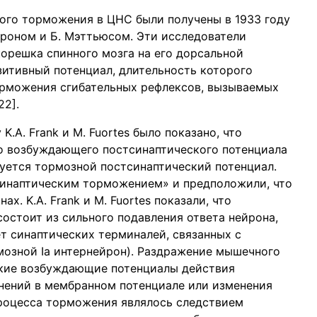
ого торможения в ЦНС были получены в 1933 году
арроном и Б. Мэттьюсом. Эти исследователи
корешка спинного мозга на его дорсальной
итивный потенциал, длительность которого
орможения сгибательных рефлексов, вызываемых
22].
 K.A. Frank и M. Fuortes было показано, что
о возбуждающего постсинаптического потенциала
уется тормозной постсинаптический потенциал.
синаптическим торможением» и предположили, что
х. K.A. Frank и M. Fuortes показали, что
остоит из сильного подавления ответа нейрона,
т синаптических терминалей, связанных с
зной Ia интернейрон). Раздражение мышечного
ские возбуждающие потенциалы действия
нений в мембранном потенциале или изменения
роцесса торможения являлось следствием