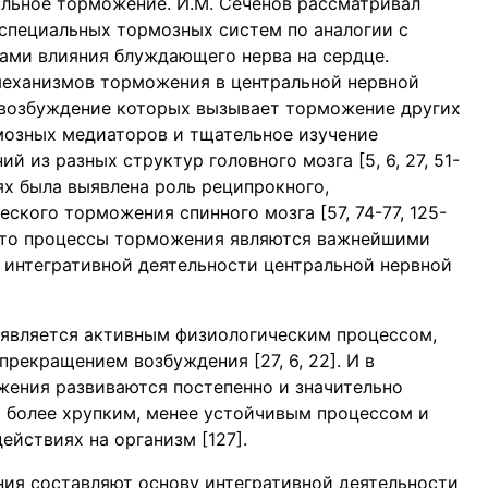
альное торможение. И.М. Сеченов рассматривал
специальных тормозных систем по аналогии с
ами влияния блуждающего нерва на сердце.
еханизмов торможения в центральной нервной
 возбуждение которых вызывает торможение других
мозных медиаторов и тщательное изучение
 из разных структур головного мозга [5, 6, 27, 51-
иях была выявлена роль реципрокного,
ского торможения спинного мозга [57, 74-77, 125-
, что процессы торможения являются важнейшими
интегративной деятельности центральной нервной
является активным физиологическим процессом,
рекращением возбуждения [27, 6, 22]. И в
ожения развиваются постепенно и значительно
 более хрупким, менее устойчивым процессом и
ействиях на организм [127].
ия составляют основу интегративной деятельности