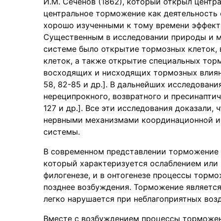
И.М. Сеченов (1862), который открыл центр
центральное торможение как деятельность 
хорошо изученными к тому времени эффект
Существенным в исследовании природы и м
системе было открытие тормозных клеток,
клеток, а также открытие специальных тор
восходящих и нисходящих тормозных влияний
58, 82-85 и др.]. В дальнейших исследован
нереципрокного, возвратного и пресинаптиче
127 и др.]. Все эти исследования доказали
нервными механизмами координационной и 
системы.
В современном представлении торможение 
который характеризуется ослаблением или п
филогенезе, и в онтогенезе процессы торм
позднее возбуждения. Торможение является
легко нарушается при неблагоприятных возд
Вместе с возбуждением процессы торможен