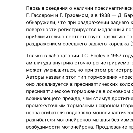
Первые сведения о наличии пресинаптическ
Г. Гассером и Г. Грэхемом, а в 1938 — Д. Б
обнаружили, что при раздражении заднего 
поверхности регистрируется медленный поз
приблизительно соответствует развитию т
раздражением соседнего заднего корешка [
Только в лаборатории J.C. Eccles в 1957 году
амплитуда внутриклеточно регистрируемог
может уменьшиться, но при этом регистрир
Авторы назвали этот тип торможения «пре
оно локализуется в пресинаптических волокна
пресинаптическое торможение в основном с
возникающего прежде, чем стимул достигне
промежуточным тормозным нейроном (тормо
нерва сгибателя подавляло моносинаптиче
разгибателя мотонейронов мышцы без изме
возбудимости мотонейрона. Продлевание п