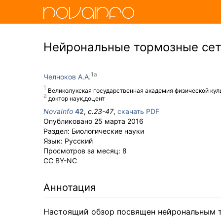
Нейрональные тормозные сети
Челноков А.А.
Великолукская государственная академия физической кул
доктор наук,доцент
NovaInfo
42
,
с.
23-47
,
скачать PDF
Опубликовано
25 марта 2016
Раздел:
Биологические науки
Язык:
Русский
Просмотров за месяц:
8
CC BY-NC
Аннотация
Настоящий обзор посвящен нейрональным то