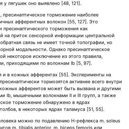
у лягушек оно выявлено [48, 121].
, пресинаптическое торможение наиболее
чных афферентных волокон [55, 127]. Это
и пресинаптического торможения как
ей на приток сенсорной информации центральной
 обратная связь не имеет точной топографии, но
сорной модальности. Однако пресинаптическое
ой некоторое исключение из этого правила,
, приходящими по волокнам Ib [5, 97].
и в кожных афферентах [55]. Эксперименты на
пресинаптически тормозятся активнее всего внутри
 кожных афферентов может быть вызвана и другими
Ib, мышечными волокнами II и III групп, а также
ское торможение обнаружено в ядрах
олбов, в некоторых ядрах таламуса [51, 55].
ловека можно по подавлению Н-рефлекса m. soleus
m. tibialis anterior, m. biceps femoris или