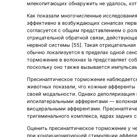
млекопитающих обнаружить не удалось, хотя 
Как показали многочисленные исследования
эффективно в возбуждающих синапсах перви
согласуется с общим представлением о рол
отрицательной обратной связи, действующ
нервной системы [55]. Такая отрицательная
обычно локализуется в пределах одной сен
торможение в волокнах Ia представляет соб
поскольку оно также вызывается импульсами
Пресинаптическое торможение наблюдается 
животных показали, что кожные афференты 
своей модальности. Однако деполяризация
ипсилатеральными афферентами — волокнами 
висцеральными афферентами. Пресинаптиче
тригеминального комплекса, ядрах задних ст
Оценить пресинаптическое торможение у че
при кондиционирующей стимуляции афферентов 