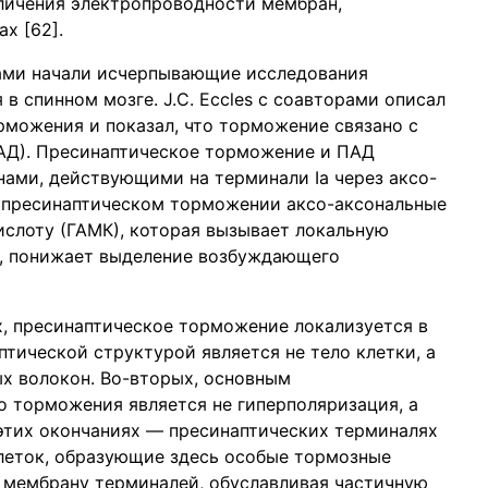
еличения электропроводности мембран,
х [62].
иками начали исчерпывающие исследования
 спинном мозге. J.C. Eccles с соавторами описал
рможения и показал, что торможение связано с
АД). Пресинаптическое торможение и ПАД
ами, действующими на терминали Ia через аксо-
ри пресинаптическом торможении аксо-аксональные
слоту (ГАМК), которая вызывает локальную
, понижает выделение возбуждающего
х, пресинаптическое торможение локализуется в
птической структурой является не тело клетки, а
х волокон. Во-вторых, основным
 торможения является не гиперполяризация, а
этих окончаниях — пресинаптических терминалях
леток, образующие здесь особые тормозные
 мембрану терминалей, обуславливая частичную