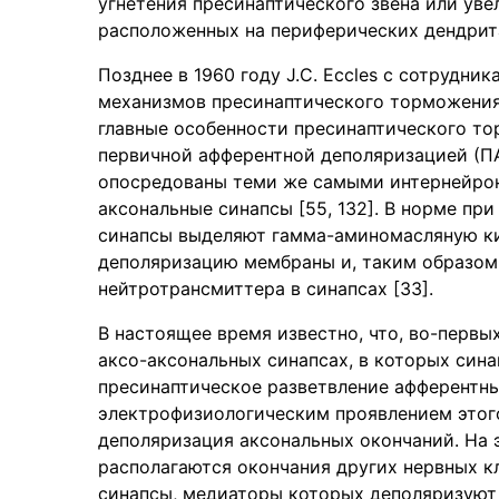
угнетения пресинаптического звена или ув
расположенных на периферических дендрита
Позднее в 1960 году J.C. Eccles с сотрудн
механизмов пресинаптического торможения в
главные особенности пресинаптического то
первичной афферентной деполяризацией (П
опосредованы теми же самыми интернейрон
аксональные синапсы [55, 132]. В норме п
синапсы выделяют гамма-аминомасляную ки
деполяризацию мембраны и, таким образом
нейтротрансмиттера в синапсах [33].
В настоящее время известно, что, во-первы
аксо-аксональных синапсах, в которых сина
пресинаптическое разветвление афферентны
электрофизиологическим проявлением этого
деполяризация аксональных окончаний. На 
располагаются окончания других нервных к
синапсы, медиаторы которых деполяризуют