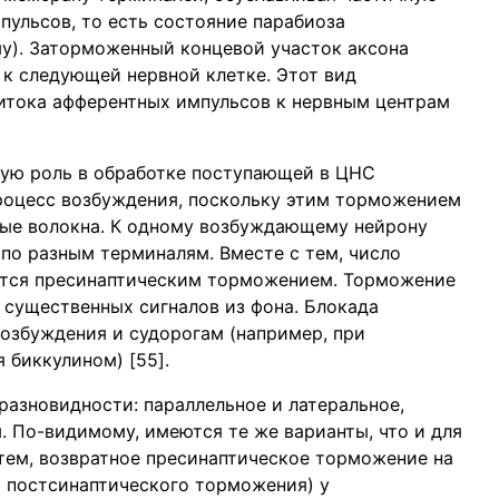
пульсов, то есть состояние парабиоза
у). Заторможенный концевой участок аксона
к следующей нервной клетке. Этот вид
итока афферентных импульсов к нервным центрам
ую роль в обработке поступающей в ЦНС
роцесс возбуждения, поскольку этим торможением
ные волокна. К одному возбуждающему нейрону
по разным терминалям. Вместе с тем, число
ется пресинаптическим торможением. Торможение
 существенных сигналов из фона. Блокада
озбуждения и судорогам (например, при
биккулином) [55].
азновидности: параллельное и латеральное,
. По-видимому, имеются те же варианты, что и для
тем, возвратное пресинаптическое торможение на
о постсинаптического торможения) у