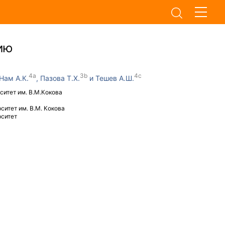
ию
Нам А.К.
Пазова Т.Х.
Тешев А.Ш.
итет им. В.М.Кокова
итет им. В.М. Кокова
рситет