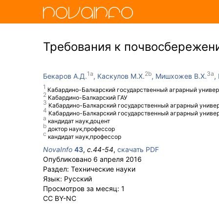
Требования к почвосбережен
Бекаров А.Д.
Каскулов М.Х.
Мишхожев В.Х.
Кабардино-Балкарский государственный аграрный универс
Кабардино-Балкарский ГАУ
Кабардино-Балкарский государственный аграрный универс
Кабардино-Балкарский государственный аграрный униве
кандидат наук,доцент
доктор наук,профессор
кандидат наук,профессор
NovaInfo
43
,
с.
44-54
,
скачать PDF
Опубликовано
6 апреля 2016
Раздел:
Технические науки
Язык:
Русский
Просмотров за месяц:
1
CC BY-NC