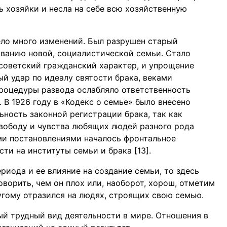
ь хозяйки и несла на себе всю хозяйственную
ело много изменений. Был разрушен старый
ванию новой, социалистической семьи. Стало
 советский гражданский характер, и упрощение
й удар по идеалу святости брака, веками
роцедуры развода ослабляло ответственность
 В 1926 году в «Кодекс о семье» было внесено
ность законной регистрации брака, так как
свободу и чувства любящих людей разного рода
и постановлениями началось фронтальное
ти на институты семьи и брака [13].
риода и ее влияние на создание семьи, то здесь
оворить, чем он плох или, наоборот, хорош, отметим
ругому отразился на людях, строящих свою семью.
мый трудный вид деятельности в мире. Отношения в