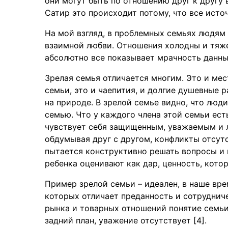
они могут быть по отношению друг к другу
Сатир это происходит потому, что все ист
На мой взгляд, в проблемных семьях людям 
взаимной любви. Отношения холодны и тяже
абсолютно все показывает мрачность данны
Зрелая семья отличается многим. Это и мес
семьи, это и чаепития, и долгие душевные 
на природе. В зрелой семье видно, что люди
семью. Что у каждого члена этой семьи ест
чувствует себя защищенным, уважаемым и 
обдумывая друг с другом, конфликты отсут
пытается конструктивно решать вопросы и 
ребенка оценивают как дар, ценность, кото
Пример зрелой семьи – идеален, в наше вре
которых отличает преданность и сотрудниче
рынка и товарных отношений понятие семьи
задний план, уважение отсутствует [4].