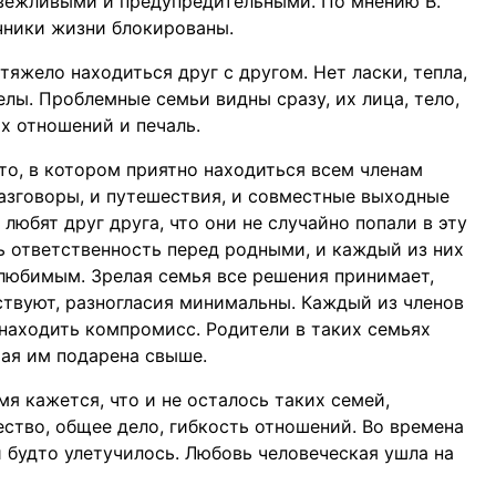
 вежливыми и предупредительными. По мнению В.
очники жизни блокированы.
тяжело находиться друг с другом. Нет ласки, тепла,
лы. Проблемные семьи видны сразу, их лица, тело,
х отношений и печаль.
то, в котором приятно находиться всем членам
разговоры, и путешествия, и совместные выходные
 любят друг друга, что они не случайно попали в эту
ь ответственность перед родными, и каждый из них
любимым. Зрелая семья все решения принимает,
ствуют, разногласия минимальны. Каждый из членов
находить компромисс. Родители в таких семьях
рая им подарена свыше.
мя кажется, что и не осталось таких семей,
ство, общее дело, гибкость отношений. Во времена
 будто улетучилось. Любовь человеческая ушла на