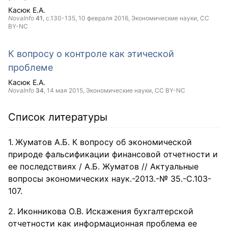
Касюк Е.А.
NovaInfo
41
, с.130-135,
10 февраля 2016
, Экономические науки,
CC
BY-NC
К вопросу о контроле как этической
проблеме
Касюк Е.А.
NovaInfo
34
,
14 мая 2015
, Экономические науки,
CC BY-NC
Список литературы
Жуматов А.Б. К вопросу об экономической
природе фальсификации финансовой отчетности и
ее последствиях / А.Б. Жуматов // Актуальные
вопросы экономических наук.-2013.-№ 35.-С.103-
107.
Иконникова О.В. Искажения бухгалтерской
отчетности как информационная проблема ее