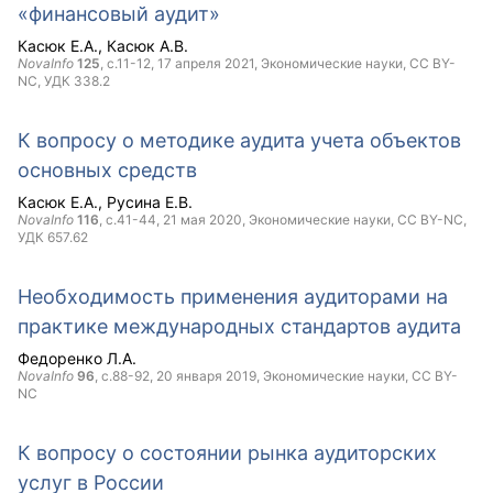
«финансовый аудит»
Касюк Е.А.
Касюк А.В.
NovaInfo
125
, с.11-12,
17 апреля 2021
, Экономические науки,
CC BY-
NC
, УДК 338.2
К вопросу о методике аудита учета объектов
основных средств
Касюк Е.А.
Русина Е.В.
NovaInfo
116
, с.41-44,
21 мая 2020
, Экономические науки,
CC BY-NC
,
УДК 657.62
Необходимость применения аудиторами на
практике международных стандартов аудита
Федоренко Л.А.
NovaInfo
96
, с.88-92,
20 января 2019
, Экономические науки,
CC BY-
NC
К вопросу о состоянии рынка аудиторских
услуг в России