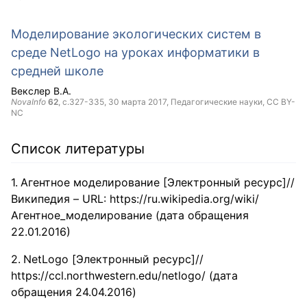
Моделирование экологических систем в
среде NetLogo на уроках информатики в
средней школе
Векслер В.А.
NovaInfo
62
, с.327-335,
30 марта 2017
, Педагогические науки,
CC BY-
NC
Список литературы
Агентное моделирование [Электронный ресурс]//
Википедия – URL: https://ru.wikipedia.org/wiki/
Агентное_моделирование (дата обращения
22.01.2016)
NetLogo [Электронный ресурс]//
https://ccl.northwestern.edu/netlogo/ (дата
обращения 24.04.2016)