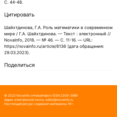
С. 44-48.
Цитировать
Шайхтдинова, Г.А. Роль математики в современном
мире / Г.А. Шайхтдинова. — Текст : электронный //
NovaInfo, 2016. — № 46. — С. 11-16. — URL:
https://novainfo.ru/article/6136 (дата обращения:
29.03.2023).
Поделиться
©
2023
NovaInfo
(«НоваИнфо»)
ISSN
2308-3689
Адрес электронной почты:
editor@novainfo.ru
Настоящий ресурс содержит материалы 16+