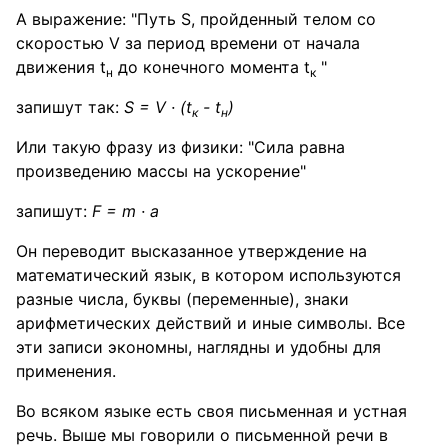
А выражение: "Путь S, пройденный телом со
скоростью V за период времени от начала
движения t
до конечного момента t
"
н
к
запишут так:
S = V · (t
- t
)
к
н
Или такую фразу из физики: "Сила равна
произведению массы на ускорение"
запишут:
F = m · a
Он переводит высказанное утверждение на
математический язык, в котором используются
разные числа, буквы (переменные), знаки
арифметических действий и иные символы. Все
эти записи экономны, наглядны и удобны для
применения.
Во всяком языке есть своя письменная и устная
речь. Выше мы говорили о письменной речи в