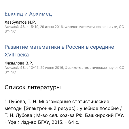
Евклид и Архимед
Хазбулатов И.Р.
NovaInfo
48
, с.15-19,
29 июня 2016
, Физико-математические науки,
CC
BY-NC
Развитие математики в России в середине
XVIII века
Фазылова З.Р.
NovaInfo
48
, с.13-15,
29 июня 2016
, Физико-математические науки,
CC
BY-NC
Список литературы
Лубова, Т. Н. Многомерные статистические
методы [Электронный ресурс] : учебное пособие /
Т. Н. Лубова ; М-во сел. хоз-ва РФ, Башкирский ГАУ.
- Уфа : Изд-во БГАУ, 2015. - 64 с.