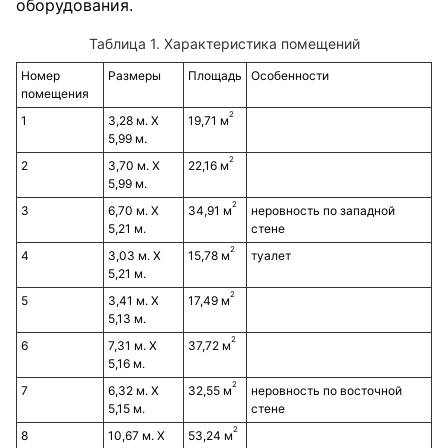
оборудования.
Таблица 1. Характеристика помещений
Номер
Размеры
Площадь
Особенности
помещения
2
1
3,28 м. Х
19,71 м
5,99 м.
2
2
3,70 м. Х
22,16 м
5,99 м.
2
3
6,70 м. Х
34,91 м
неровность по западной
5,21 м.
стене
2
4
3,03 м. Х
15,78 м
туалет
5,21 м.
2
5
3,41 м. Х
17,49 м
5,13 м.
2
6
7,31 м. Х
37,72 м
5,16 м.
2
7
6,32 м. Х
32,55 м
неровность по восточной
5,15 м.
стене
2
8
10,67 м. Х
53,24 м