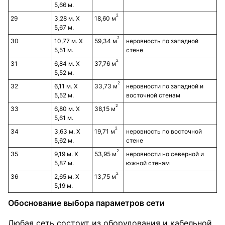
5,66 м.
2
29
3,28 м. Х
18,60 м
5,67 м.
2
30
10,77 м. Х
59,34 м
неровность по западной
5,51 м.
стене
2
31
6,84 м. Х
37,76 м
5,52 м.
2
32
6,11 м. Х
33,73 м
неровности по западной и
5,52 м.
восточной стенам
2
33
6,80 м. Х
38,15 м
5,61 м.
2
34
3,63 м. Х
19,71 м
неровность по восточной
5,62 м.
стене
2
35
9,19 м. Х
53,95 м
неровности но северной и
5,87 м.
южной стенам
2
36
2,65 м. Х
13,75 м
5,19 м.
Обоснование выбора параметров сети
Любая сеть состоит из оборудования и кабельной