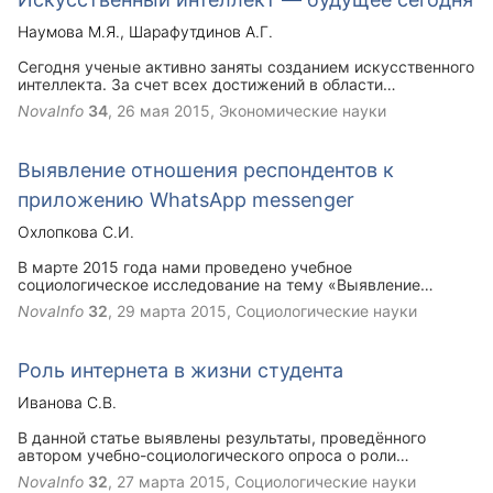
коммуникации.
Наумова М.Я.
Шарафутдинов А.Г.
Сегодня ученые активно заняты созданием искусственного
интеллекта. За счет всех достижений в области
искусственного интеллекта, которые существуют на
NovaInfo
34
,
26 мая 2015
, Экономические науки
сегодняшний день, создано огромное количество научных
разработок, которые существенно упрощают жизнь
человека.
Выявление отношения респондентов к
приложению WhatsApp messenger
Охлопкова С.И.
В марте 2015 года нами проведено учебное
социологическое исследование на тему «Выявление
отношения респондентов к приложению WhatsApp
NovaInfo
32
,
29 марта 2015
, Социологические науки
Messenger». WhatsApp – это современный способ
передавать информацию через интернет без больших
затрат.
Роль интернета в жизни студента
Иванова С.В.
В данной статье выявлены результаты, проведённого
автором учебно-социологического опроса о роли
интернета в жизни студента. Выявлено отношение
NovaInfo
32
,
27 марта 2015
, Социологические науки
студентов к интернету Арктического государственного