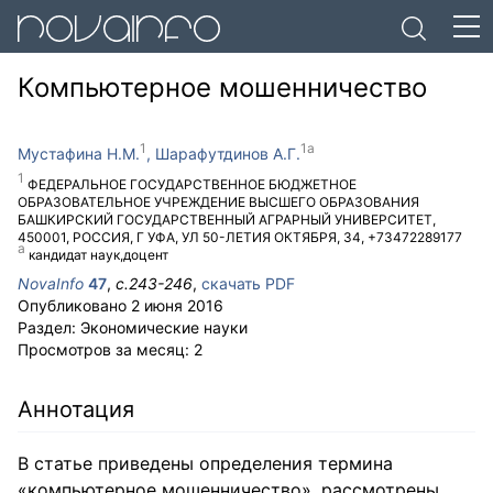
Компьютерное мошенничество
Мустафина Н.М.
Шарафутдинов А.Г.
ФЕДЕРАЛЬНОЕ ГОСУДАРСТВЕННОЕ БЮДЖЕТНОЕ
ОБРАЗОВАТЕЛЬНОЕ УЧРЕЖДЕНИЕ ВЫСШЕГО ОБРАЗОВАНИЯ
БАШКИРСКИЙ ГОСУДАРСТВЕННЫЙ АГРАРНЫЙ УНИВЕРСИТЕТ
,
450001
,
РОССИЯ
,
Г УФА
,
УЛ 50-ЛЕТИЯ ОКТЯБРЯ, 34
,
+73472289177
кандидат наук,доцент
NovaInfo
47
,
с.
243-246
,
скачать PDF
Опубликовано
2 июня 2016
Раздел:
Экономические науки
Просмотров за месяц:
2
Аннотация
В статье приведены определения термина
«компьютерное мошенничество», рассмотрены