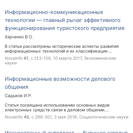
Информационно-коммуникационные
технологии — главный рычаг эффективного
функционирования туристского предприятия
Харченко В.О.
В статье рассмотрены исторические аспекты развития
информационных технологий и их классификация.
Исследован переход информационных технологий в
NovaInfo
61
, с.153-159,
10 марта 2017
, Экономические
информационно-коммуникационные технологии, и причины
науки
этого перехода. Приведены примеры использование
информационно-коммуникационных программ в сфере
туризма. На основе рассмотрения коммуникационного
Информационные возможности делового
комплекса в туризме, сделан вывод о значимости
рекламы, как о ведущем элементе для деятельности
общения
туризма в информационно-коммуникационной сфере.
Садыков И.Р.
Статья посвящена использованию основных видов
электронных средств связи в деловом общении.
Современный деловой человек, работая в сложной
NovaInfo
45
, с.298-301,
3 мая 2016
, Социологические науки
коммуникативной среде, использует весь
коммуникативный арсенал – начиная с устной передачи
информации до использования современных средств
Искусственный интеллект — будущее сегодня