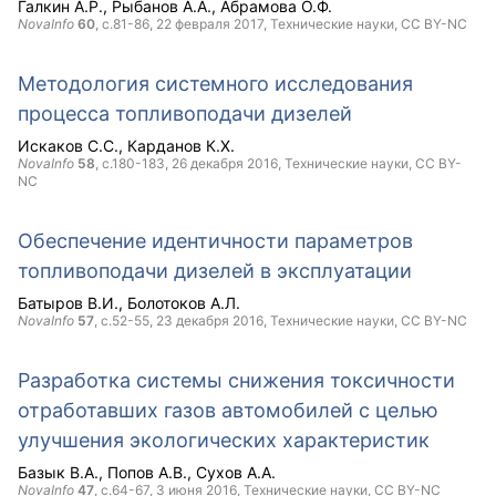
Галкин А.Р.
Рыбанов А.А.
Абрамова О.Ф.
NovaInfo
60
, с.81-86,
22 февраля 2017
, Технические науки,
CC BY-NC
Методология системного исследования
процесса топливоподачи дизелей
Искаков С.С.
Карданов К.Х.
NovaInfo
58
, с.180-183,
26 декабря 2016
, Технические науки,
CC BY-
NC
Обеспечение идентичности параметров
топливоподачи дизелей в эксплуатации
Батыров В.И.
Болотоков А.Л.
NovaInfo
57
, с.52-55,
23 декабря 2016
, Технические науки,
CC BY-NC
Разработка системы снижения токсичности
отработавших газов автомобилей с целью
улучшения экологических характеристик
Базык В.А.
Попов А.В.
Сухов А.А.
NovaInfo
47
, с.64-67,
3 июня 2016
, Технические науки,
CC BY-NC