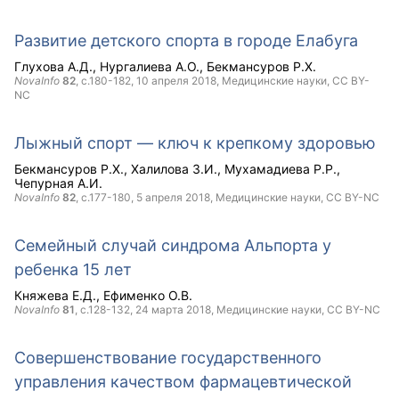
Развитие детского спорта в городе Елабуга
Глухова А.Д.
Нургалиева А.О.
Бекмансуров Р.Х.
NovaInfo
82
, с.180-182,
10 апреля 2018
, Медицинские науки,
CC BY-
NC
Лыжный спорт — ключ к крепкому здоровью
Бекмансуров Р.Х.
Халилова З.И.
Мухамадиева Р.Р.
Чепурная А.И.
NovaInfo
82
, с.177-180,
5 апреля 2018
, Медицинские науки,
CC BY-NC
Семейный случай синдрома Альпорта у
ребенка 15 лет
Княжева Е.Д.
Ефименко О.В.
NovaInfo
81
, с.128-132,
24 марта 2018
, Медицинские науки,
CC BY-NC
Совершенствование государственного
управления качеством фармацевтической