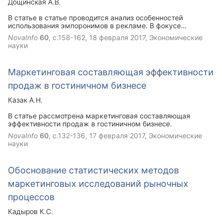
Дощинская А.В.
В статье в статье проводится анализ особенностей
использования эмпоронимов в рекламе. В фокусе
исследования оказался г. Имим Тюменской области.
NovaInfo
60
, с.158-162,
18 февраля 2017
, Экономические
Источниками материала послужили телефонный
науки
справочник, тексты рекламных объявлений, публикуемые
в печатных средствах массовой информации,
непосредственно результаты опроса. В результате автор
Маркетинговая составляющая эффективности
делает выводы, выделяя основные особенности
использования эмпоронимов в рекламе.
продаж в гостиничном бизнесе
Казак А.Н.
В статье рассмотрена маркетинговая составляющая
эффективности продаж в гостиничном бизнесе.
NovaInfo
60
, с.132-136,
17 февраля 2017
, Экономические
науки
Обоснование статистических методов
маркетинговых исследований рыночных
процессов
Кадыров К.С.