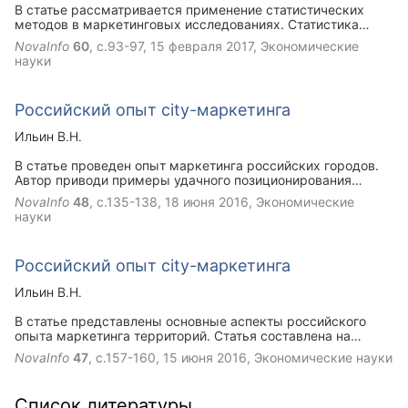
В статье рассматривается применение статистических
методов в маркетинговых исследованиях. Статистика
рынка в маркетинге предоставляет информацию
NovaInfo
60
, с.93-97,
15 февраля 2017
, Экономические
общественности о характере развития рынка, о тех или
науки
иных процессах в котором заинтересованно общество.
Российский опыт city-маркетинга
Ильин В.Н.
В статье проведен опыт маркетинга российских городов.
Автор приводи примеры удачного позиционирования
городов и делает вывод о важности маркетинга для
NovaInfo
48
, с.135-138,
18 июня 2016
, Экономические
эффективного управления муниципальными
науки
образованиями.
Российский опыт city-маркетинга
Ильин В.Н.
В статье представлены основные аспекты российского
опыта маркетинга территорий. Статья составлена на
основе практического опыта конкретных российских
NovaInfo
47
, с.157-160,
15 июня 2016
, Экономические науки
городов.
Список литературы