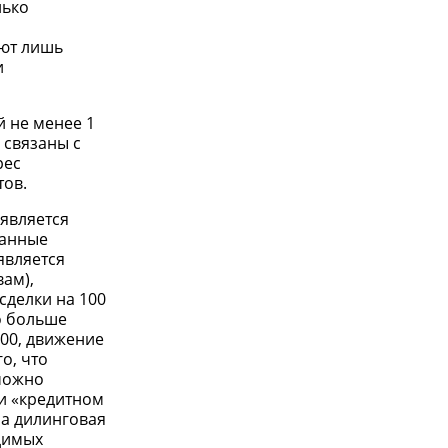
лько
ают лишь
и
 не менее 1
 связаны с
рес
тов.
является
данные
является
ам),
сделки на 100
о больше
100, движение
о, что
 можно
ри «кредитном
ма дилинговая
одимых