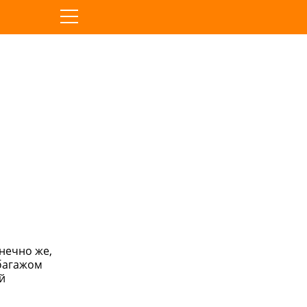
онечно же,
багажом
й