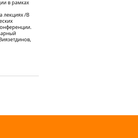
ии в рамках
а лекциях /В
еских
конференции.
рарный
 Зиязетдинов,