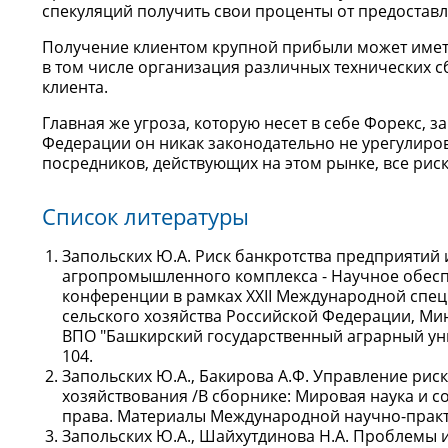
спекуляций получить свои проценты от предоставл
Получение клиентом крупной прибыли может имет
в том числе организация различных технических 
клиента.
Главная же угроза, которую несет в себе Форекс, 
Федерации он никак законодательно не урегулирова
посредников, действующих на этом рынке, все риск
Список литературы
Запольских Ю.А. Риск банкротства предприяти
агропромышленного комплекса - Научное обес
конференции в рамках XXII Международной спец
сельского хозяйства Российской Федерации, Ми
ВПО "Башкирский государственный аграрный унив
104.
Запольских Ю.А., Бакирова А.Ф. Управление ри
хозяйствования /В сборнике: Мировая наука и 
права. Материалы Международной научно-практи
Запольских Ю.А., Шайхутдинова Н.А. Проблемы 