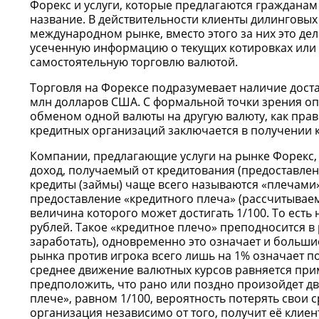
Форекс и услуги, которые предлагаются гражданам
название. В действительности клиенты дилинговы
международном рынке, вместо этого за них это де
усеченную информацию о текущих котировках или в
самостоятельную торговлю валютой.
Торговля на Форексе подразумевает наличие дост
млн долларов США. С формальной точки зрения опе
обменом одной валюты на другую валюту, как прав
кредитных организаций заключается в получении к
Компании, предлагающие услуги на рынке Форекс,
доход, получаемый от кредитования (предоставлен
кредиты (займы) чаще всего называются «плечами»
предоставление «кредитного плеча» (рассчитываем
величина которого может достигать 1/100. То есть
рублей. Такое «кредитное плечо» преподносится 
заработать), одновременно это означает и большие
рынка против игрока всего лишь на 1% означает по
среднее движение валютных курсов равняется прим
предположить, что рано или поздно произойдет дв
плече», равном 1/100, вероятность потерять свои 
организация независимо от того, получит её клиен