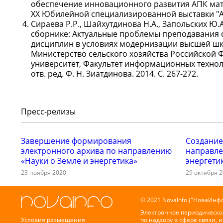
обеспечение инновационного развития АПК мат
XX Юбилейной специализированной выставки "Агр
Сираева Р.Р., Шайхутдинова Н.А., Запольских Ю.А
сборнике: Актуальные проблемы преподавания с
дисциплин в условиях модернизации высшей ш
Министерство сельского хозяйства Российской
университет, Факультет информационных технолог
отв. ред. Ф. Н. Зиатдинова. 2014. С. 267-272.
Пресс-релизы
Завершение формирования
Создание
электронного архива по направлению
направле
«Науки о Земле и энергетика»
энергети
23 ноября 2020
29 октября 
© 2021 NovaInfo ("НоваИнфо
Электронное периодическо
Условия размещения
по надзору в сфере связи,