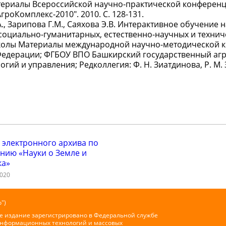
ериалы Всероссийской научно-практической конференц
оКомплекс-2010". 2010. С. 128-131.
., Зарипова Г.М., Саяхова Э.В. Интерактивное обучение н
оциально-гуманитарных, естественно-научных и технич
колы Материалы международной научно-методической 
 Федерации; ФГБОУ ВПО Башкирский государственный аг
ий и управления; Редколлегия: Ф. Н. Зиатдинова, Р. М.
 электронного архива по
нию «Науки о Земле и
ка»
2020
")
е издание зарегистрировано в Федеральной службе
 информационных технологий и массовых