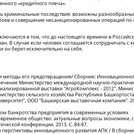
енного «кредитного плеча».
ь криминальные последствия: возможны разнообразны
сбоев и совершение несанкционированных операций по 
заключаются в том, что до настоящего времени в Российс
н. В случае если человек соглашается сотрудничать с к
и он берет исключительно на себя.
й и методы его предотвращения/ Сборник: Инновационно
печение Министерство международной научно-практиче
иализированной выставки "АгроКомплекс - 2012". Минис
нистерство сельского хозяйства Республики Башкортост
ерситет", ООО "Башкирская выставочная компания". 201
ском банкротства предприятия в современных условиях
современное общество: актуальные вопросы экономики, 
ческой конференции. 2013. С. 84-87.
и перспективы инновационного развития АПК / В сборни