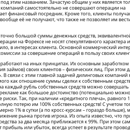
 под этим названием. Зачастую общим у них является то
х компаний самостоятельно не совершают операции на
лает финансовый посредник. Кроме того, клиенты получ
ообще её не получают, что также не позволяет им вест
аточно большой суммы денежных средств, эквивалентной
рации на Форексе не носят спекулятивного характера и
ило, в интересах клиента. Основной коммерческий инте
омиссии за совершение операций в пользу своих клиен
 работают на иных принципах. Их основным заработком 
ия займов) своих клиентов – физических лиц. При этом 
. В связи с этим главной задачей дилинговых компаний 
ого как отношение суммы сделки к собственным средств
 на каждый рубль собственных средств можно совершать 
в рекламе как большое достоинство (потенциально можн
 риски. Так, при наличии «кредитного плеча», равного 
лную потерю им 100% собственных средств! С учетом тог
ерно 1% в сутки (а по кросс-курсам – гораздо больше),
ижение рынка против игрока. Из опыта известно, что п
средства за два месяца приближается к 99%. При этом са
т прибыль или убыток, всегда успеет в результате пров