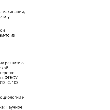
е махинации,
счету
кой
ем-то из
му развитию
ской
терство
ан, ФГБОУ
2. С. 103-
социологии и
ке: Научное