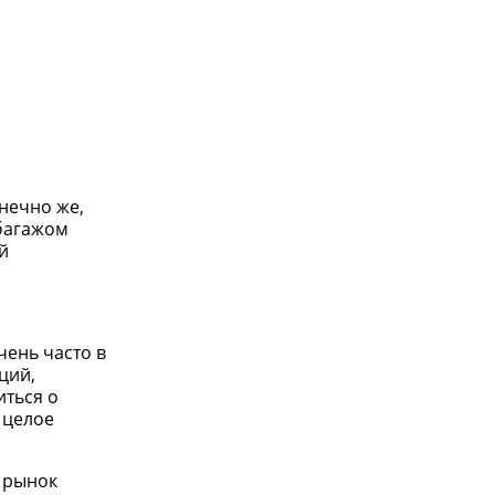
онечно же,
багажом
й
чень часто в
ций,
иться о
 целое
 рынок